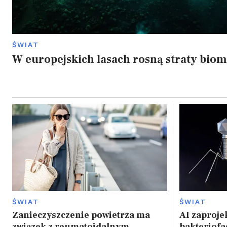
ŚWIAT
W europejskich lasach rosną straty bio
ŚWIAT
ŚWIAT
Zanieczyszczenie powietrza ma
AI zaproje
związek z reumatoidalnym
bakteriofa