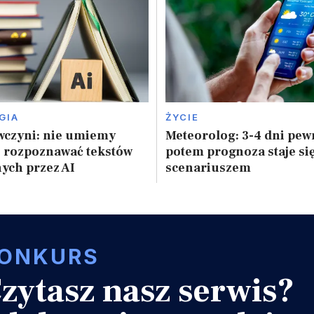
GIA
ŻYCIE
wczyni: nie umiemy
Meteorolog: 3-4 dni pewn
e rozpoznawać tekstów
potem prognoza staje się
ych przez AI
scenariuszem
ONKURS
zytasz nasz serwis?