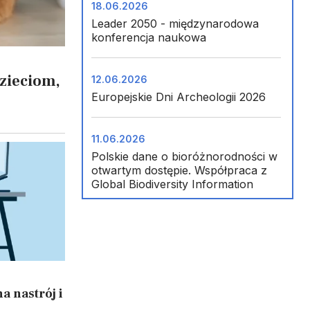
18.06.2026
Leader 2050 - międzynarodowa
konferencja naukowa
dzieciom,
12.06.2026
Europejskie Dni Archeologii 2026
11.06.2026
Polskie dane o bioróżnorodności w
otwartym dostępie. Współpraca z
Global Biodiversity Information
Facility (GBIF)
09.06.2026
Finał FameLab Poland
a nastrój i
30.05.2026