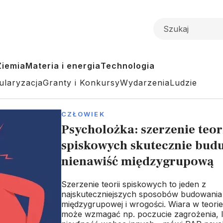
Ziemia
Materia i energia
Technologia
ularyzacja
Granty i Konkursy
Wydarzenia
Ludzie
CZŁOWIEK
Psycholożka: szerzenie teor
spiskowych skutecznie budu
nienawiść międzygrupową
Szerzenie teorii spiskowych to jeden z
najskuteczniejszych sposobów budowania 
międzygrupowej i wrogości. Wiara w teori
może wzmagać np. poczucie zagrożenia, l