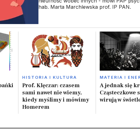
nieufność wobec innych - mówi PAP psyc
hab. Marta Marchlewska prof. IP PAN.
HISTORIA I KULTURA
MATERIA I ENE
bańki
Prof. Klęczar: czasem
A jednak się kr
sami nawet nie wiemy,
Cząsteczkowe s
kiedy myślimy i mówimy
wirują w świetl
Homerem