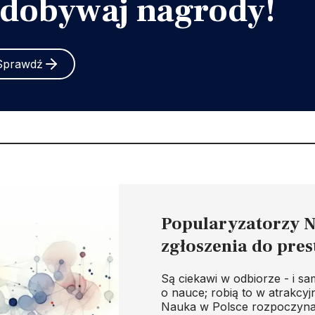
dobywaj nagrody!
Sprawdź
Popularyzatorzy N
zgłoszenia do pre
Są ciekawi w odbiorze - i sa
o nauce; robią to w atrakcyj
Nauka w Polsce rozpoczyna 