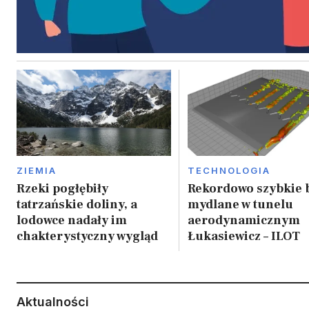
ZIEMIA
TECHNOLOGIA
Rzeki pogłębiły
Rekordowo szybkie 
tatrzańskie doliny, a
mydlane w tunelu
lodowce nadały im
aerodynamicznym
chakterystyczny wygląd
Łukasiewicz – ILOT
Aktualności