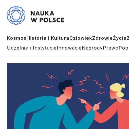
Kosmos
Historia i Kultura
Człowiek
Zdrowie
Życie
Uczelnie i Instytucje
Innowacje
Nagrody
Prawo
Pop