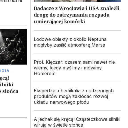
holożka dr
Badacze z Wrocławia i USA znaleźli
drogę do zatrzymania rozpadu
umierającej komórki
Lodowe obiekty z okolic Neptuna
mogłyby zasilić atmosferę Marsa
Prof. Klęczar: czasem sami nawet nie
wiemy, kiedy myślimy i mówimy
RGIA
Homerem
ęcą!
ilniki
Ekspertka: chemikalia z codziennych
e słońca
produktów mogą zakłócać rozwój
układu nerwowego płodu
A jednak się kręcą! Cząsteczkowe silniki
wirują w świetle słońca