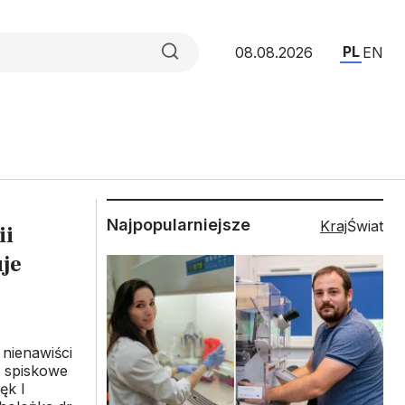
PL
08.08.2026
EN
Najpopularniejsze
Kraj
Świat
ii
je
nienawiści
e spiskowe
ęk I