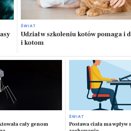
ŚWIAT
masy
Udział w szkoleniu kotów pomaga i 
i kotom
ŚWIAT
ktowała cały genom
Postawa ciała ma wpływ n
ga
zachowanie