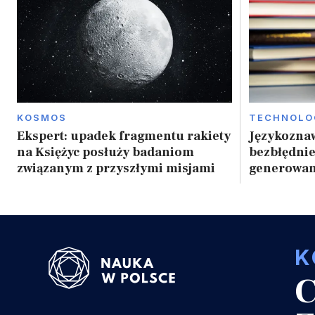
KOSMOS
TECHNOLO
Ekspert: upadek fragmentu rakiety
Językozna
na Księżyc posłuży badaniom
bezbłędni
związanym z przyszłymi misjami
generowan
K
C