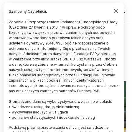
PL
EN
Szanowny Czytelniku,
Zgodnie z Rozporządzeniem Parlamentu Europejskiego i Rady
(UE) z dnia 27 kwietnia 2016 r. w sprawie ochrony osób
CZŁOWIEK
fizycznych w związku z przetwarzaniem danych osobowych i
w sprawie swobodnego przepływu takich danych oraz
Psycholog o ojcostwie: to
uchylenia dyrektywy 95/46/WE (ogólne rozporządzenie o
wyzwanie, ale i źródło satysfakcji
ochronie danych) informujemy Cię o przetwarzaniu Twoich
danych. Administratorem danych jest Fundacja PAP,z siedzibą
w Warszawie przy ulicy Bracka 6/8, 00-502 Warszawa. Chodzi
23.06.2025
aktualizacja: 23.06.2025
o dane, które są zbierane w ramach korzystania przez Ciebie z
5 minut czytania
naszych usług, w tym stron internetowych, serwisów i innych
funkcjonalności udostępnianych przez Fundację PAP, głównie
zapisanych w plikach cookies i innych identyfikatorach
internetowych, które są instalowane na naszych stronach przez
nas oraz naszych zaufanych partnerów Fundacji PAP.
Gromadzone dane są wykorzystywane wyłącznie w celach:
• świadczenia usług drogą elektroniczną
• wykrywania nadużyć w usługach
• pomiarów statystycznych i udoskonalenia usług
Podstawą prawną przetwarzania danych jest świadczenie