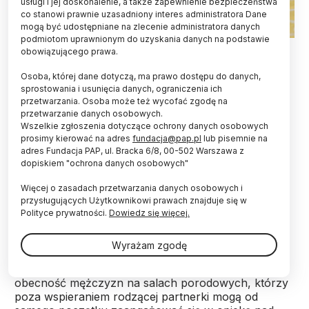
usługi i jej doskonalenie, a także zapewnienie bezpieczeństwa
co stanowi prawnie uzasadniony interes administratora Dane
mogą być udostępniane na zlecenie administratora danych
podmiotom uprawnionym do uzyskania danych na podstawie
Fot. Adobe Stock
obowiązującego prawa.
Ojcostwo to niemałe wyzwanie, ale i źródło
Osoba, której dane dotyczą, ma prawo dostępu do danych,
satysfakcji - obserwowanie pierwszych kroków i
sprostowania i usunięcia danych, ograniczenia ich
przetwarzania. Osoba może też wycofać zgodę na
uśmiechów, wspólna zabawa, bliskość i relacja -
przetwarzanie danych osobowych.
powiedział PAP psycholog dr Kamil Janowicz z
Wszelkie zgłoszenia dotyczące ochrony danych osobowych
Uniwersytetu SWPS. Dodał, że zaangażowany
prosimy kierować na adres
fundacja@pap.pl
lub pisemnie na
tata jest dla dziecka tak samo wartościowym
adres Fundacja PAP, ul. Bracka 6/8, 00-502 Warszawa z
rodzicem jak mama.
dopiskiem "ochrona danych osobowych"
Więcej o zasadach przetwarzania danych osobowych i
23 czerwca obchodzony jest w Polsce Dzień Ojca.
przysługujących Użytkownikowi prawach znajduje się w
Polityce prywatności.
Dowiedz się więcej.
Jeszcze na początku lat 90. pierwszemu spotkaniu
Wyrażam zgodę
ojca
z nowo narodzonym dzieckiem towarzyszyło
szpitalne okno. Teraz niemalże powszechna jest
obecność mężczyzn na salach porodowych, którzy
poza wspieraniem rodzącej partnerki mogą od