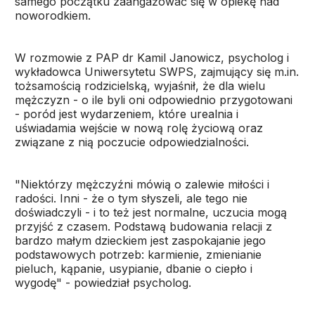
samego początku zaangażować się w opiekę nad
noworodkiem.
W rozmowie z PAP dr Kamil Janowicz, psycholog i
wykładowca Uniwersytetu SWPS, zajmujący się m.in.
tożsamością rodzicielską, wyjaśnił, że dla wielu
mężczyzn - o ile byli oni odpowiednio przygotowani
- poród jest wydarzeniem, które urealnia i
uświadamia wejście w nową rolę życiową oraz
związane z nią poczucie odpowiedzialności.
"Niektórzy mężczyźni mówią o zalewie miłości i
radości. Inni - że o tym słyszeli, ale tego nie
doświadczyli - i to też jest normalne, uczucia mogą
przyjść z czasem. Podstawą budowania relacji z
bardzo małym dzieckiem jest zaspokajanie jego
podstawowych potrzeb: karmienie, zmienianie
pieluch, kąpanie, usypianie, dbanie o ciepło i
wygodę" - powiedział psycholog.