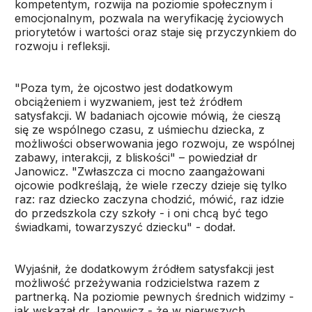
kompetentym, rozwija na poziomie społecznym i
emocjonalnym, pozwala na weryfikację życiowych
priorytetów i wartości oraz staje się przyczynkiem do
rozwoju i refleksji.
"Poza tym, że ojcostwo jest dodatkowym
obciążeniem i wyzwaniem, jest też źródłem
satysfakcji. W badaniach ojcowie mówią, że cieszą
się ze wspólnego czasu, z uśmiechu dziecka, z
możliwości obserwowania jego rozwoju, ze wspólnej
zabawy, interakcji, z bliskości" – powiedział dr
Janowicz. "Zwłaszcza ci mocno zaangażowani
ojcowie podkreślają, że wiele rzeczy dzieje się tylko
raz: raz dziecko zaczyna chodzić, mówić, raz idzie
do przedszkola czy szkoły - i oni chcą być tego
świadkami, towarzyszyć dziecku" - dodał.
Wyjaśnił, że dodatkowym źródłem satysfakcji jest
możliwość przeżywania rodzicielstwa razem z
partnerką. Na poziomie pewnych średnich widzimy -
jak wskazał dr Janowicz - że w pierwszych