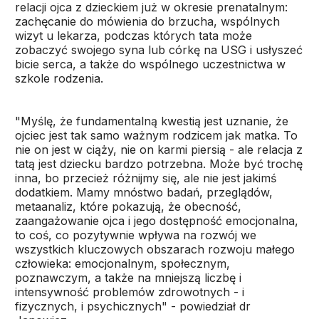
relacji ojca z dzieckiem już w okresie prenatalnym:
zachęcanie do mówienia do brzucha, wspólnych
wizyt u lekarza, podczas których tata może
zobaczyć swojego syna lub córkę na USG i usłyszeć
bicie serca, a także do wspólnego uczestnictwa w
szkole rodzenia.
"Myślę, że fundamentalną kwestią jest uznanie, że
ojciec jest tak samo ważnym rodzicem jak matka. To
nie on jest w ciąży, nie on karmi piersią - ale relacja z
tatą jest dziecku bardzo potrzebna. Może być trochę
inna, bo przecież różnijmy się, ale nie jest jakimś
dodatkiem. Mamy mnóstwo badań, przeglądów,
metaanaliz, które pokazują, że obecność,
zaangażowanie ojca i jego dostępność emocjonalna,
to coś, co pozytywnie wpływa na rozwój we
wszystkich kluczowych obszarach rozwoju małego
człowieka: emocjonalnym, społecznym,
poznawczym, a także na mniejszą liczbę i
intensywność problemów zdrowotnych - i
fizycznych, i psychicznych" - powiedział dr