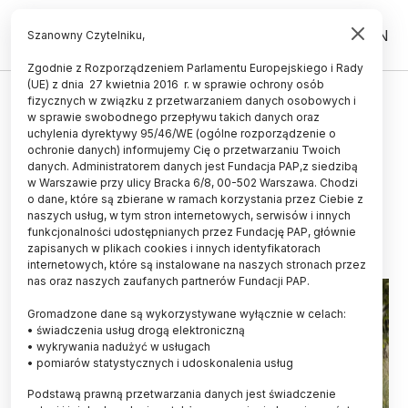
PL
EN
Szanowny Czytelniku,
Zgodnie z Rozporządzeniem Parlamentu Europejskiego i Rady
(UE) z dnia 27 kwietnia 2016 r. w sprawie ochrony osób
MATERIA I ENERGIA
fizycznych w związku z przetwarzaniem danych osobowych i
w sprawie swobodnego przepływu takich danych oraz
Kiedy defekt jest lepszy niż
uchylenia dyrektywy 95/46/WE (ogólne rozporządzenie o
perfekcja - pora na niedoskonałe
ochronie danych) informujemy Cię o przetwarzaniu Twoich
danych. Administratorem danych jest Fundacja PAP,z siedzibą
katalizatory
w Warszawie przy ulicy Bracka 6/8, 00-502 Warszawa. Chodzi
o dane, które są zbierane w ramach korzystania przez Ciebie z
24.06.2025
aktualizacja: 24.06.2025
naszych usług, w tym stron internetowych, serwisów i innych
3 minuty czytania
funkcjonalności udostępnianych przez Fundację PAP, głównie
zapisanych w plikach cookies i innych identyfikatorach
internetowych, które są instalowane na naszych stronach przez
nas oraz naszych zaufanych partnerów Fundacji PAP.
Gromadzone dane są wykorzystywane wyłącznie w celach:
• świadczenia usług drogą elektroniczną
• wykrywania nadużyć w usługach
• pomiarów statystycznych i udoskonalenia usług
Podstawą prawną przetwarzania danych jest świadczenie