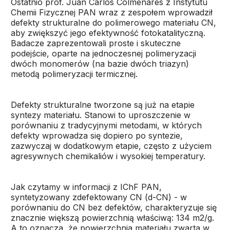
Ostatnio prof. Juan Carlos Colmenares z Instytutu
Chemii Fizycznej PAN wraz z zespołem wprowadził
defekty strukturalne do polimerowego materiału CN,
aby zwiększyć jego efektywność fotokatalityczną.
Badacze zaprezentowali proste i skuteczne
podejście, oparte na jednoczesnej polimeryzacji
dwóch monomerów (na bazie dwóch triazyn)
metodą polimeryzacji termicznej.
Defekty strukturalne tworzone są już na etapie
syntezy materiału. Stanowi to uproszczenie w
porównaniu z tradycyjnymi metodami, w których
defekty wprowadza się dopiero po syntezie,
zazwyczaj w dodatkowym etapie, często z użyciem
agresywnych chemikaliów i wysokiej temperatury.
Jak czytamy w informacji z IChF PAN,
syntetyzowany zdefektowany CN (d-CN) - w
porównaniu do CN bez defektów, charakteryzuje się
znacznie większą powierzchnią właściwą: 134 m2/g.
A to oznacza, że powierzchnia materiału zwarta w