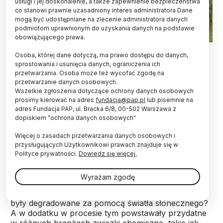
usługi i jej doskonalenie, a także zapewnienie bezpieczeństwa
co stanowi prawnie uzasadniony interes administratora Dane
mogą być udostępniane na zlecenie administratora danych
podmiotom uprawnionym do uzyskania danych na podstawie
obowiązującego prawa.
2w1, czyli tanie pozyskiwanie związków chemicznych istotnych
Osoba, której dane dotyczą, ma prawo dostępu do danych,
w wielu gałęziach przemysłu i usuwanie zanieczyszczeń z
sprostowania i usunięcia danych, ograniczenia ich
wody. A wszystko dzięki fotokatalizarowi wytworzonemu przez
naukowców z IChF Pan. Fot: Grzegorz Krzyżewski
przetwarzania. Osoba może też wycofać zgodę na
przetwarzanie danych osobowych.
Wszelkie zgłoszenia dotyczące ochrony danych osobowych
Badacze z IChF PAN pokazali, jak wytwarzać
prosimy kierować na adres
fundacja@pap.pl
lub pisemnie na
pewien fotokatalizator - azotek węgla - o
adres Fundacja PAP, ul. Bracka 6/8, 00-502 Warszawa z
strukturze pełnej niedoskonałości, tzw. defektów.
dopiskiem "ochrona danych osobowych"
Okazuje się, że spisuje się on lepiej w tworzeniu
reakcji chemicznych napędzanych energią
Więcej o zasadach przetwarzania danych osobowych i
słoneczną niż jego pozbawiony defektów
przysługujących Użytkownikowi prawach znajduje się w
odpowiednik.
Polityce prywatności.
Dowiedz się więcej.
Wyrażam zgodę
A gdyby tak szkodliwe zanieczyszczenia w
zbiornikach wodnych lub odpadach przemysłowych
były degradowane za pomocą światła słonecznego?
A w dodatku w procesie tym powstawały przydatne