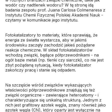
w różnych branżach związki chemiczne, takie jak
wodór czy nadtlenek wodoru? W tę stronę idą
badania zespołu prof. Juana Carlosa Colmenaresa z
Instytutu Chemii Fizycznej Polskiej Akademii Nauk -
czytamy w komunikacie jego instytutu.
Fotokatalizatory to materiały, które sprawiają, że
energia ze światła wystarcza, aby w jakimś
środowisku zaczęły zachodzić jakieś pożądane
reakcje chemiczne. W skład fotokatalizatorów
wchodzą związki, będące półprzewodnikami - na
ogół bazie metali (np. tlenki czy siarczki), co nie jest
zbyt pożądaną sytuacją, kiedy fotokatalizator
zakończy pracę i stanie się odpadem.
Na szczęście wśród związków wykazujących
właściwości półprzewodnikowe znajdują się też
związki organiczne - zawierające heteroatomy - i
charakteryzujące się unikalną strukturą. Jednym z
nich jest grafitowy azotek węgla, znany również jako
azotek węgla (CN), który oparty jest wyłącznie na