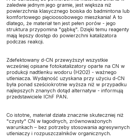
zaledwie jednym jego gramie, jest większa niż
powierzchnia klasycznego boiska do badmintona lub
komfortowego pięcioosobowego mieszkania! A to
dlatego, że materiał ten jest pełen porów - jego
struktura przypomina "gąbkę". Dzięki temu reagenty
mają lepszy dostęp do powierzchni katalizatora
podczas reakcji.
Zdefektowany d-CN przewyższył wszystkie
wcześniej opisane fotokatalizatory oparte na CN w
produkcji nadtlenku wodoru (H2O2) - ważnego
utleniacza. Wydajność uzyskana przy użyciu d-CN
była ponad sześciokrotnie wyższa niż w przypadku
najlepszych znanych dotąd alternatyw - informują
przedstawiciele IChF PAN.
Co istotne, materiał działa znacznie skuteczniej niż
"czysty" CN w łagodnych, zrównoważonych
warunkach – bez potrzeby stosowania agresywnych
utleniaczy i rozpuszczalników organicznych.