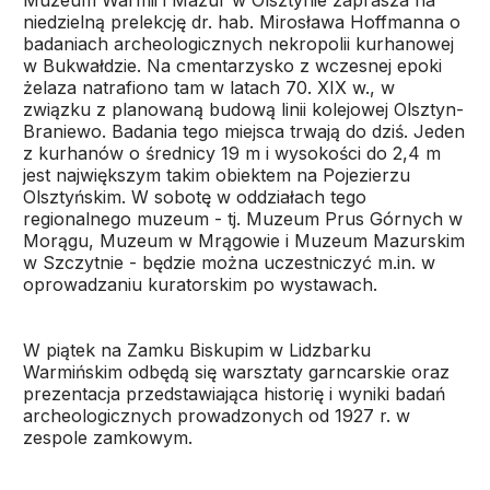
Muzeum Warmii i Mazur w Olsztynie zaprasza na
niedzielną prelekcję dr. hab. Mirosława Hoffmanna o
badaniach archeologicznych nekropolii kurhanowej
w Bukwałdzie. Na cmentarzysko z wczesnej epoki
żelaza natrafiono tam w latach 70. XIX w., w
związku z planowaną budową linii kolejowej Olsztyn-
Braniewo. Badania tego miejsca trwają do dziś. Jeden
z kurhanów o średnicy 19 m i wysokości do 2,4 m
jest największym takim obiektem na Pojezierzu
Olsztyńskim. W sobotę w oddziałach tego
regionalnego muzeum - tj. Muzeum Prus Górnych w
Morągu, Muzeum w Mrągowie i Muzeum Mazurskim
w Szczytnie - będzie można uczestniczyć m.in. w
oprowadzaniu kuratorskim po wystawach.
W piątek na Zamku Biskupim w Lidzbarku
Warmińskim odbędą się warsztaty garncarskie oraz
prezentacja przedstawiająca historię i wyniki badań
archeologicznych prowadzonych od 1927 r. w
zespole zamkowym.