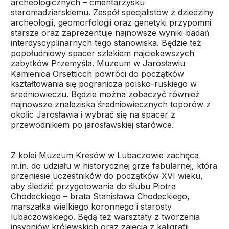
archeologicznych – cmentarzysku
staromadziarskiemu. Zespół specjalistów z dziedziny
archeologii, geomorfologii oraz genetyki przypomni
starsze oraz zaprezentuje najnowsze wyniki badań
interdyscyplinarnych tego stanowiska. Będzie też
popołudniowy spacer szlakiem najciekawszych
zabytków Przemyśla. Muzeum w Jarosławiu
Kamienica Orsetticch powróci do początków
kształtowania się pogranicza polsko-ruskiego w
średniowieczu. Będzie można zobaczyć również
najnowsze znaleziska średniowiecznych toporów z
okolic Jarosławia i wybrać się na spacer z
przewodnikiem po jarosławskiej starówce.
Z kolei Muzeum Kresów w Lubaczowie zachęca
m.in. do udziału w historycznej grze fabularnej, która
przeniesie uczestników do początków XVI wieku,
aby śledzić przygotowania do ślubu Piotra
Chodeckiego – brata Stanisława Chodeckiego,
marszałka wielkiego koronnego i starosty
lubaczowskiego. Będą też warsztaty z tworzenia
insygniów królewskich oraz zajęcia z kaligrafii,