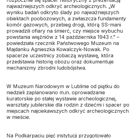
rozpocznie się spacer historyczny z prezentacją
najważniejszych odkryć archeologicznych. „W
wyniku badań odkryto ślady po najważniejszych
obiektach poobozowych, a zwłaszcza fundamenty
komór gazowych, przebieg drogi, którą SS-mani
prowadzili ofiary na śmierć, czy miejsce wybuchu
powstania więźniów z 14 października 1943 r.” –
powiedziała rzecznik Państwowego Muzeum na
Majdanku Agnieszka Kowalczyk-Nowak. Po
spacerze uczestnicy zobaczą wystawę, która
przedstawia historię obozu oraz dokumentuje
mechanizmy zbrodni ludobójstwa.
W Muzeum Narodowym w Lublinie od piątku do
niedzieli zaplanowano m.in. oprowadzanie
kuratorskie po stałej wystawie archeologicznej,
warsztaty jubilerskie dla rodzin z dziećmi i spacer po
miejscach najciekawszych odkryć archeologicznych
w mieście.
Na Podkarpaciu pięć instytucji przygotowało