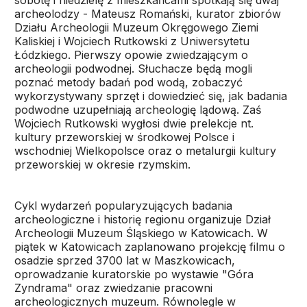
sobotę i niedzielę z mieszkańcami spotkają się dwaj
archeolodzy - Mateusz Romański, kurator zbiorów
Działu Archeologii Muzeum Okręgowego Ziemi
Kaliskiej i Wojciech Rutkowski z Uniwersytetu
Łódzkiego. Pierwszy opowie zwiedzającym o
archeologii podwodnej. Słuchacze będą mogli
poznać metody badań pod wodą, zobaczyć
wykorzystywany sprzęt i dowiedzieć się, jak badania
podwodne uzupełniają archeologię lądową. Zaś
Wojciech Rutkowski wygłosi dwie prelekcje nt.
kultury przeworskiej w środkowej Polsce i
wschodniej Wielkopolsce oraz o metalurgii kultury
przeworskiej w okresie rzymskim.
Cykl wydarzeń popularyzujących badania
archeologiczne i historię regionu organizuje Dział
Archeologii Muzeum Śląskiego w Katowicach. W
piątek w Katowicach zaplanowano projekcję filmu o
osadzie sprzed 3700 lat w Maszkowicach,
oprowadzanie kuratorskie po wystawie "Góra
Zyndrama" oraz zwiedzanie pracowni
archeologicznych muzeum. Równolegle w