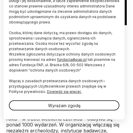
usługi i jej doskonalenie, a także zapewnienie bezpieczeństwa
co stanowi prawnie uzasadniony interes administratora Dane
mogą być udostępniane na zlecenie administratora danych
podmiotom uprawnionym do uzyskania danych na podstawie
obowiązującego prawa.
EPA/Cesare Abbate 06.08.2022
Osoba, której dane dotyczą, ma prawo dostępu do danych,
sprostowania i usunięcia danych, ograniczenia ich
Odkrywanie tajemnic przeszłości, poznawanie
przetwarzania. Osoba może też wycofać zgodę na
historii i dziedzictwa kulturowego w ramach
przetwarzanie danych osobowych.
spotkań z naukowcami, warsztatów i zabaw -
Wszelkie zgłoszenia dotyczące ochrony danych osobowych
takie jest założenie Europejskich Dni Archeologii,
prosimy kierować na adres
fundacja@pap.pl
lub pisemnie na
które od piątku do niedzieli odbędą się w wielu
adres Fundacja PAP, ul. Bracka 6/8, 00-502 Warszawa z
dopiskiem "ochrona danych osobowych"
miejscach Polski.
Więcej o zasadach przetwarzania danych osobowych i
przysługujących Użytkownikowi prawach znajduje się w
Europejskie Dni Archeologii (EDA) to cykliczna
Polityce prywatności.
Dowiedz się więcej.
impreza, zainicjowana przez francuski Narodowy
Instytut Archeologicznych Badań Ratowniczych
Wyrażam zgodę
(Inrap). Od 2010 r. organizowano je tylko we Francji,
a od 2019 r. - w całej Europie. W ramach EDA co
roku - w trzeci weekend czerwca - odbywa się
ponad 1000 wydarzeń. W organizację włączają się
niezależni archeolodzy, instytucje badawcze,