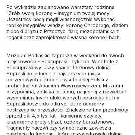
Po wykładzie zaplanowano warsztaty rodzinne
"Zrób swoją koronę – insygnium twojej mocy".
Uczestnicy będą mogli własnoręcznie wykonać
replikę insygniów władzy: koronę Chrobrego, diadem
z epoki brązu z Przeczyc, tiarę mezopotamską z
rogami oraz zaprojektować własną koronę i herb.
Muzeum Podlaskie zaprasza w weekend do dwóch
miejscowości - Podsupraśl i Tykocin. W sobotę z
Podsupraśli wyruszy spacer terenowy doliną
Supraśli do jednego z najstarszych miejsc
obrzędowych północno-wschodniej Polski z
archeologiem Adamem Wawrusiewiczem. Muzeum
przypomina, że kilka lat temu, na jednej z niewielkich
wysp mineralnych ulokowanych pośrodku doliny
Supraśli doszło do odkryć, które odmieniły
postrzeganie przeszłości. Znaleziono tam przedmioty
sprzed ok. 4,5 tys. lat - kamienne sztylety,
krzemienne groty strzał, ozdoby bursztynowe,
fragmenty naczyń czy symboliczne zawieszki
należące do ludności, która przywędrowała doliną