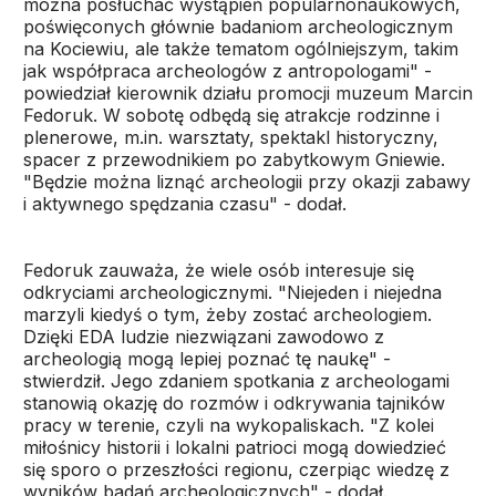
można posłuchać wystąpień popularnonaukowych,
poświęconych głównie badaniom archeologicznym
na Kociewiu, ale także tematom ogólniejszym, takim
jak współpraca archeologów z antropologami" -
powiedział kierownik działu promocji muzeum Marcin
Fedoruk. W sobotę odbędą się atrakcje rodzinne i
plenerowe, m.in. warsztaty, spektakl historyczny,
spacer z przewodnikiem po zabytkowym Gniewie.
"Będzie można liznąć archeologii przy okazji zabawy
i aktywnego spędzania czasu" - dodał.
Fedoruk zauważa, że wiele osób interesuje się
odkryciami archeologicznymi. "Niejeden i niejedna
marzyli kiedyś o tym, żeby zostać archeologiem.
Dzięki EDA ludzie niezwiązani zawodowo z
archeologią mogą lepiej poznać tę naukę" -
stwierdził. Jego zdaniem spotkania z archeologami
stanowią okazję do rozmów i odkrywania tajników
pracy w terenie, czyli na wykopaliskach. "Z kolei
miłośnicy historii i lokalni patrioci mogą dowiedzieć
się sporo o przeszłości regionu, czerpiąc wiedzę z
wyników badań archeologicznych" - dodał.