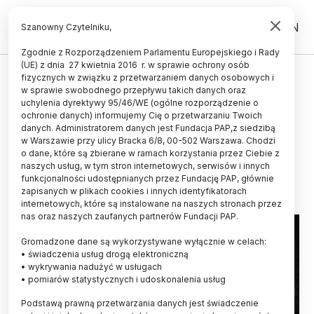
PL
EN
Szanowny Czytelniku,
Zgodnie z Rozporządzeniem Parlamentu Europejskiego i Rady
(UE) z dnia 27 kwietnia 2016 r. w sprawie ochrony osób
WYDARZENIA
fizycznych w związku z przetwarzaniem danych osobowych i
w sprawie swobodnego przepływu takich danych oraz
Europejskie Dni Archeologii -
uchylenia dyrektywy 95/46/WE (ogólne rozporządzenie o
wykłady, spotkania i warsztaty w
ochronie danych) informujemy Cię o przetwarzaniu Twoich
danych. Administratorem danych jest Fundacja PAP,z siedzibą
całej Polsce
w Warszawie przy ulicy Bracka 6/8, 00-502 Warszawa. Chodzi
o dane, które są zbierane w ramach korzystania przez Ciebie z
12.06.2025
aktualizacja: 12.06.2025
naszych usług, w tym stron internetowych, serwisów i innych
10 minut czytania
funkcjonalności udostępnianych przez Fundację PAP, głównie
zapisanych w plikach cookies i innych identyfikatorach
internetowych, które są instalowane na naszych stronach przez
nas oraz naszych zaufanych partnerów Fundacji PAP.
Gromadzone dane są wykorzystywane wyłącznie w celach:
• świadczenia usług drogą elektroniczną
• wykrywania nadużyć w usługach
• pomiarów statystycznych i udoskonalenia usług
Podstawą prawną przetwarzania danych jest świadczenie