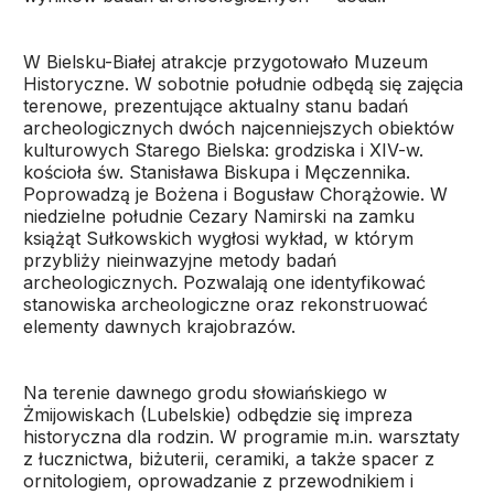
W Bielsku-Białej atrakcje przygotowało Muzeum
Historyczne. W sobotnie południe odbędą się zajęcia
terenowe, prezentujące aktualny stanu badań
archeologicznych dwóch najcenniejszych obiektów
kulturowych Starego Bielska: grodziska i XIV-w.
kościoła św. Stanisława Biskupa i Męczennika.
Poprowadzą je Bożena i Bogusław Chorążowie. W
niedzielne południe Cezary Namirski na zamku
książąt Sułkowskich wygłosi wykład, w którym
przybliży nieinwazyjne metody badań
archeologicznych. Pozwalają one identyfikować
stanowiska archeologiczne oraz rekonstruować
elementy dawnych krajobrazów.
Na terenie dawnego grodu słowiańskiego w
Żmijowiskach (Lubelskie) odbędzie się impreza
historyczna dla rodzin. W programie m.in. warsztaty
z łucznictwa, biżuterii, ceramiki, a także spacer z
ornitologiem, oprowadzanie z przewodnikiem i