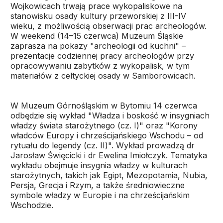
Wojkowicach trwają prace wykopaliskowe na
stanowisku osady kultury przeworskiej z III-IV
wieku, z możliwością obserwacji prac archeologów.
W weekend (14–15 czerwca) Muzeum Śląskie
zaprasza na pokazy "archeologii od kuchni" –
prezentacje codziennej pracy archeologów przy
opracowywaniu zabytków z wykopalisk, w tym
materiałów z celtyckiej osady w Samborowicach.
W Muzeum Górnośląskim w Bytomiu 14 czerwca
odbędzie się wykład "Władza i boskość w insygniach
władzy świata starożytnego (cz. I)" oraz "Korony
władców Europy i chrześcijańskiego Wschodu – od
rytuału do legendy (cz. II)". Wykład prowadzą dr
Jarosław Święcicki i dr Ewelina Imiołczyk. Tematyka
wykładu obejmuje insygnia władzy w kulturach
starożytnych, takich jak Egipt, Mezopotamia, Nubia,
Persja, Grecja i Rzym, a także średniowieczne
symbole władzy w Europie i na chrześcijańskim
Wschodzie.