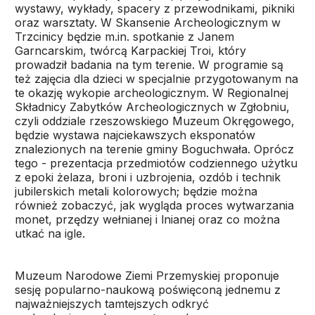
wystawy, wykłady, spacery z przewodnikami, pikniki
oraz warsztaty. W Skansenie Archeologicznym w
Trzcinicy będzie m.in. spotkanie z Janem
Garncarskim, twórcą Karpackiej Troi, który
prowadził badania na tym terenie. W programie są
też zajęcia dla dzieci w specjalnie przygotowanym na
te okazję wykopie archeologicznym. W Regionalnej
Składnicy Zabytków Archeologicznych w Zgłobniu,
czyli oddziale rzeszowskiego Muzeum Okręgowego,
będzie wystawa najciekawszych eksponatów
znalezionych na terenie gminy Boguchwała. Oprócz
tego - prezentacja przedmiotów codziennego użytku
z epoki żelaza, broni i uzbrojenia, ozdób i technik
jubilerskich metali kolorowych; będzie można
również zobaczyć, jak wygląda proces wytwarzania
monet, przędzy wełnianej i lnianej oraz co można
utkać na igle.
Muzeum Narodowe Ziemi Przemyskiej proponuje
sesję popularno-naukową poświęconą jednemu z
najważniejszych tamtejszych odkryć