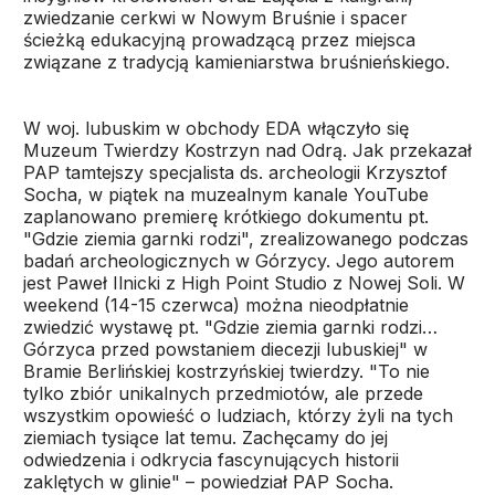
zwiedzanie cerkwi w Nowym Bruśnie i spacer
ścieżką edukacyjną prowadzącą przez miejsca
związane z tradycją kamieniarstwa bruśnieńskiego.
W woj. lubuskim w obchody EDA włączyło się
Muzeum Twierdzy Kostrzyn nad Odrą. Jak przekazał
PAP tamtejszy specjalista ds. archeologii Krzysztof
Socha, w piątek na muzealnym kanale YouTube
zaplanowano premierę krótkiego dokumentu pt.
"Gdzie ziemia garnki rodzi", zrealizowanego podczas
badań archeologicznych w Górzycy. Jego autorem
jest Paweł Ilnicki z High Point Studio z Nowej Soli. W
weekend (14-15 czerwca) można nieodpłatnie
zwiedzić wystawę pt. "Gdzie ziemia garnki rodzi…
Górzyca przed powstaniem diecezji lubuskiej" w
Bramie Berlińskiej kostrzyńskiej twierdzy. "To nie
tylko zbiór unikalnych przedmiotów, ale przede
wszystkim opowieść o ludziach, którzy żyli na tych
ziemiach tysiące lat temu. Zachęcamy do jej
odwiedzenia i odkrycia fascynujących historii
zaklętych w glinie" – powiedział PAP Socha.