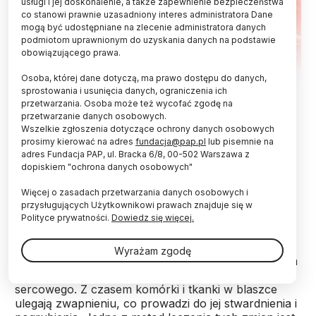
usługi i jej doskonalenie, a także zapewnienie bezpieczeństwa
co stanowi prawnie uzasadniony interes administratora Dane
mogą być udostępniane na zlecenie administratora danych
podmiotom uprawnionym do uzyskania danych na podstawie
obowiązującego prawa.
Osoba, której dane dotyczą, ma prawo dostępu do danych,
Fot. Adobe Stock
sprostowania i usunięcia danych, ograniczenia ich
przetwarzania. Osoba może też wycofać zgodę na
przetwarzanie danych osobowych.
Przy użyciu tzw. aterektomii orbitalnej można
Wszelkie zgłoszenia dotyczące ochrony danych osobowych
zmodyfikować zwapniałe blaszki miażdżycowe
prosimy kierować na adres
fundacja@pap.pl
lub pisemnie na
wewnątrz naczyń wieńcowych – wyjaśnia prof.
adres Fundacja PAP, ul. Bracka 6/8, 00-502 Warszawa z
Tomasz Roleder. Ta metoda pozwala bezpiecznie
dopiskiem "ochrona danych osobowych"
udrożnić tętnice w zaawansowanej chorobie
wieńcowej.
Więcej o zasadach przetwarzania danych osobowych i
przysługujących Użytkownikowi prawach znajduje się w
Polityce prywatności.
Dowiedz się więcej.
Choroba wieńcowa rozwija się na skutek rozwoju
miażdżycy, czyli odkładania się blaszek
Wyrażam zgodę
miażdżycowych w naczyniach krwionośnych, w tym
przypadku - w naczyniach wieńcowych mięśnia
sercowego. Z czasem komórki i tkanki w blaszce
ulegają zwapnieniu, co prowadzi do jej stwardnienia i