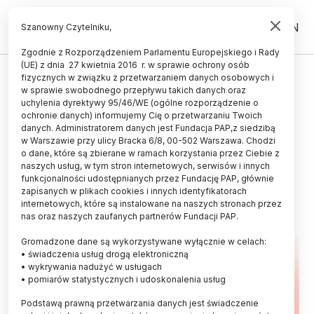
PL
EN
Szanowny Czytelniku,
Zgodnie z Rozporządzeniem Parlamentu Europejskiego i Rady
(UE) z dnia 27 kwietnia 2016 r. w sprawie ochrony osób
ZDROWIE
fizycznych w związku z przetwarzaniem danych osobowych i
w sprawie swobodnego przepływu takich danych oraz
Ekspert: aterektomia pozwala
uchylenia dyrektywy 95/46/WE (ogólne rozporządzenie o
zmodyfikować zwapniałe blaszki
ochronie danych) informujemy Cię o przetwarzaniu Twoich
danych. Administratorem danych jest Fundacja PAP,z siedzibą
miażdżycowe w naczyniach
w Warszawie przy ulicy Bracka 6/8, 00-502 Warszawa. Chodzi
o dane, które są zbierane w ramach korzystania przez Ciebie z
wieńcowych
naszych usług, w tym stron internetowych, serwisów i innych
funkcjonalności udostępnianych przez Fundację PAP, głównie
28.06.2025
aktualizacja: 28.06.2025
zapisanych w plikach cookies i innych identyfikatorach
3 minuty czytania
internetowych, które są instalowane na naszych stronach przez
nas oraz naszych zaufanych partnerów Fundacji PAP.
Gromadzone dane są wykorzystywane wyłącznie w celach:
• świadczenia usług drogą elektroniczną
• wykrywania nadużyć w usługach
• pomiarów statystycznych i udoskonalenia usług
Podstawą prawną przetwarzania danych jest świadczenie