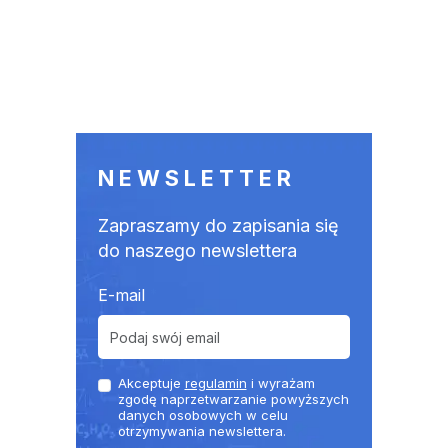
NEWSLETTER
Zapraszamy do zapisania się
do naszego newslettera
E-mail
Akceptuje
regulamin
i wyrażam
zgodę naprzetwarzanie powyższych
danych osobowych w celu
otrzymywania newslettera.