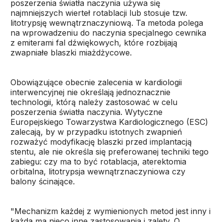
poszerzenia światła naczynia używa się
najmniejszych wierteł rotablacji lub stosuje tzw.
litotrypsję wewnątrznaczyniową. Ta metoda polega
na wprowadzeniu do naczynia specjalnego cewnika
z emiterami fal dźwiękowych, które rozbijają
zwapniałe blaszki miażdżycowe.
Obowiązujące obecnie zalecenia w kardiologii
interwencyjnej nie określają jednoznacznie
technologii, którą należy zastosować w celu
poszerzenia światła naczynia. Wytyczne
Europejskiego Towarzystwa Kardiologicznego (ESC)
zalecają, by w przypadku istotnych zwapnień
rozważyć modyfikację blaszki przed implantacją
stentu, ale nie określa się preferowanej techniki tego
zabiegu: czy ma to być rotablacja, aterektomia
orbitalna, litotrypsja wewnątrznaczyniowa czy
balony ścinające.
"Mechanizm każdej z wymienionych metod jest inny i
każda ma nieco inne zastosowania i zalety. O