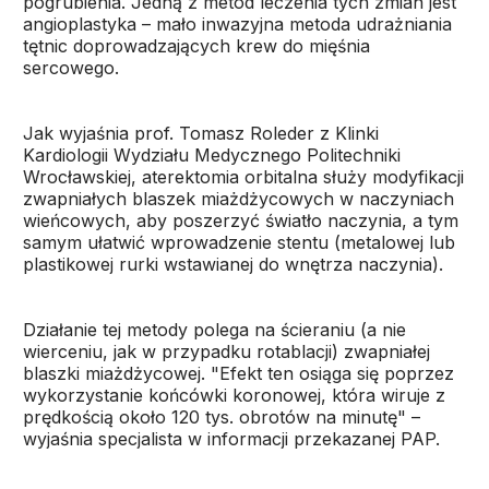
pogrubienia. Jedną z metod leczenia tych zmian jest
angioplastyka – mało inwazyjna metoda udrażniania
tętnic doprowadzających krew do mięśnia
sercowego.
Jak wyjaśnia prof. Tomasz Roleder z Klinki
Kardiologii Wydziału Medycznego Politechniki
Wrocławskiej, aterektomia orbitalna służy modyfikacji
zwapniałych blaszek miażdżycowych w naczyniach
wieńcowych, aby poszerzyć światło naczynia, a tym
samym ułatwić wprowadzenie stentu (metalowej lub
plastikowej rurki wstawianej do wnętrza naczynia).
Działanie tej metody polega na ścieraniu (a nie
wierceniu, jak w przypadku rotablacji) zwapniałej
blaszki miażdżycowej. "Efekt ten osiąga się poprzez
wykorzystanie końcówki koronowej, która wiruje z
prędkością około 120 tys. obrotów na minutę" –
wyjaśnia specjalista w informacji przekazanej PAP.