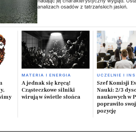
nadając jej charakterystyczny wygląd. Ustal
analizach osadów z tatrzańskich jaskiń.
MATERIA I ENERGIA
UCZELNIE I IN
m
A jednak się kręcą!
Szef Komisji E
y,
Cząsteczkowe silniki
Nauki: 2/3 dys
wimy
wirują w świetle słońca
naukowych w P
poprawiło swoj
pozycję