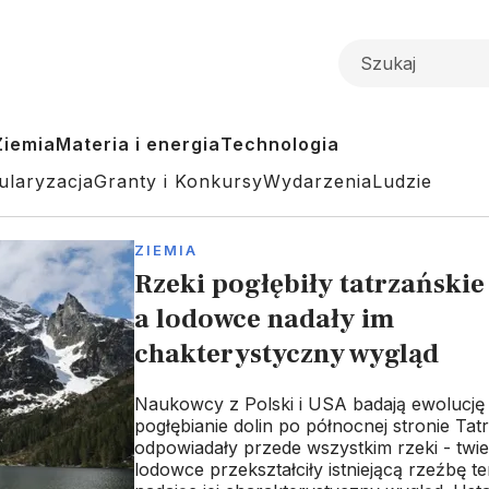
Ziemia
Materia i energia
Technologia
ularyzacja
Granty i Konkursy
Wydarzenia
Ludzie
ZIEMIA
Rzeki pogłębiły tatrzańskie
a lodowce nadały im
chakterystyczny wygląd
Naukowcy z Polski i USA badają ewolucję 
pogłębianie dolin po północnej stronie Tatr
odpowiadały przede wszystkim rzeki - twie
lodowce przekształciły istniejącą rzeźbę t