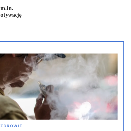
 m.in.
30.05.2026
motywację
festiwal Cosmicon 2026
ZDROWIE