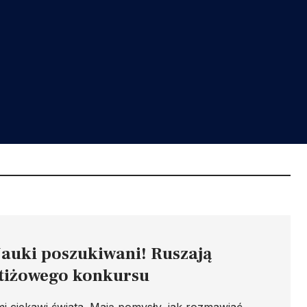
auki poszukiwani! Ruszają
stiżowego konkursu
mi ciekawi świata. Mają pomysły, jak rozmawiać