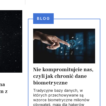
BLOG
Nie kompromitujcie nas,
czyli jak chronić dane
biometryczne
na
Tradycyjne bazy danych, w
m z
których przechowywane są
wzorce biometryczne milionów
obywateli, mają dla hakerów