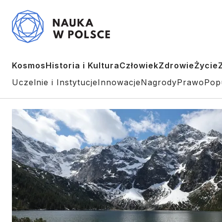
Kosmos
Historia i Kultura
Człowiek
Zdrowie
Życie
Uczelnie i Instytucje
Innowacje
Nagrody
Prawo
Pop