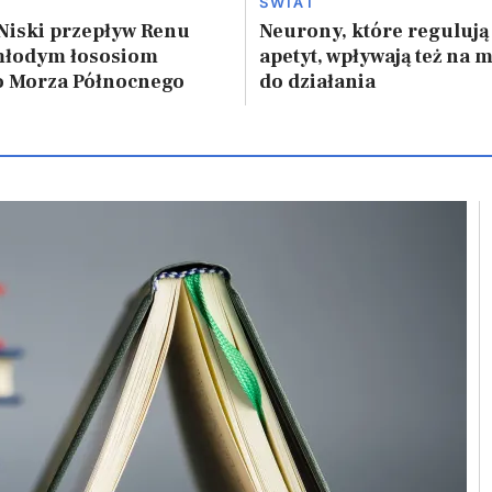
ŚWIAT
Niski przepływ Renu
Neurony, które regulują
młodym łososiom
apetyt, wpływają też na 
o Morza Północnego
do działania