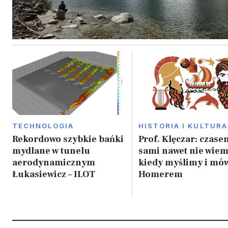
TECHNOLOGIA
HISTORIA I KULTURA
Rekordowo szybkie bańki
Prof. Klęczar: czase
mydlane w tunelu
sami nawet nie wiem
aerodynamicznym
kiedy myślimy i mó
Łukasiewicz – ILOT
Homerem