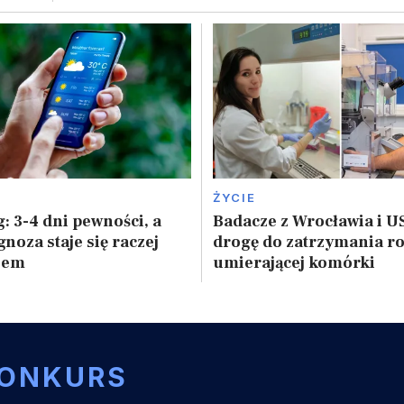
ŻYCIE
: 3-4 dni pewności, a
Badacze z Wrocławia i US
noza staje się raczej
drogę do zatrzymania r
zem
umierającej komórki
ONKURS