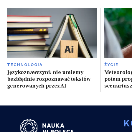
TECHNOLOGIA
ŻYCIE
Językoznawczyni: nie umiemy
Meteorolog
bezbłędnie rozpoznawać tekstów
potem prog
generowanych przez AI
scenarius
K