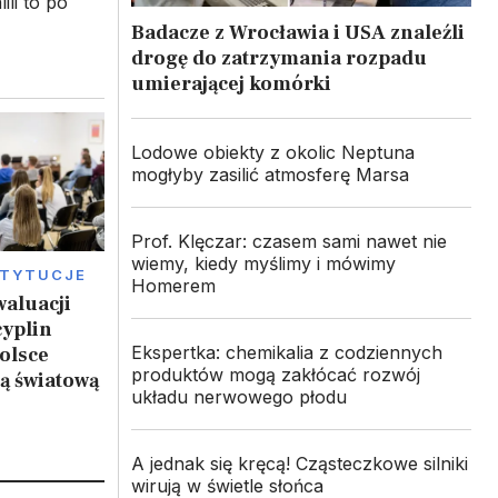
ili to po
Badacze z Wrocławia i USA znaleźli
drogę do zatrzymania rozpadu
umierającej komórki
Lodowe obiekty z okolic Neptuna
mogłyby zasilić atmosferę Marsa
Prof. Klęczar: czasem sami nawet nie
wiemy, kiedy myślimy i mówimy
STYTUCJE
Homerem
waluacji
cyplin
Ekspertka: chemikalia z codziennych
olsce
produktów mogą zakłócać rozwój
ą światową
układu nerwowego płodu
A jednak się kręcą! Cząsteczkowe silniki
wirują w świetle słońca