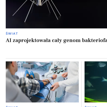
ŚWIAT
AI zaprojektowała cały genom bakteriof