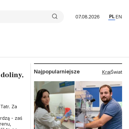
PL
07.08.2026
EN
Najpopularniejsze
Kraj
Świat
 doliny,
Tatr. Za
rdzą - zaś
erenu,