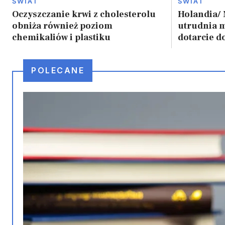
ŚWIAT
ŚWIAT
Oczyszczanie krwi z cholesterolu
Holandia/ 
obniża również poziom
utrudnia 
chemikaliów i plastiku
dotarcie d
POLECANE