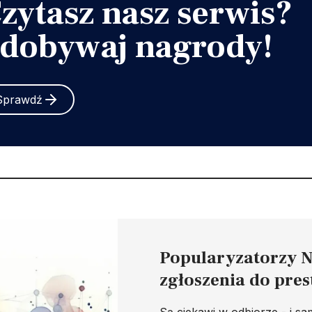
zytasz nasz serwis?
dobywaj nagrody!
Sprawdź
Popularyzatorzy N
zgłoszenia do pre
Są ciekawi w odbiorze - i sa