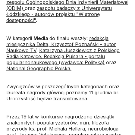
zespołu Ogólnopolskiego Dnia Inżynierii Materiałowej
(ODIM)
oraz
zespołu badaczy z Uniwersytetu
Łódzkiego - autorów projektu "W stronę
dostępności"
.
W kategorii
Media
do finału weszły:
redakcja
miesięcznika Delta
, Krzysztof Poznański - autor
Naukowo TV
;
Katarzyna Juszkiewicz z Polskiego
Radia Katowice
;
Redakcja Pulsara - portalu
popularnonaukowego (wydawca: Polityka)
oraz
National Geographic Polska.
Zwycięzców w poszczególnych kategoriach oraz
laureata nagrody głównej poznamy 11 grudnia br.
Uroczystość będzie
transmitowana
.
Przez 19 lat w konkursie nagrodzono dziesiątki
znakomitych popularyzatorów, m.in. filozofa
przyrody ks. prof. Michała Hellera, neurobiologa
prof. Jerzego Vetulaniego, popularyzatora wiedzy