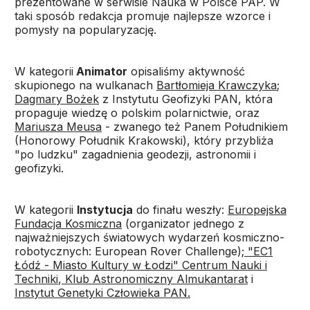
prezentowane w serwisie Nauka w Polsce PAP. W
taki sposób redakcja promuje najlepsze wzorce i
pomysły na popularyzację.
W kategorii
Animator
opisaliśmy aktywność
skupionego na wulkanach
Bartłomieja Krawczyka
;
Dagmary Bożek
z Instytutu Geofizyki PAN, która
propaguje wiedzę o polskim polarnictwie, oraz
Mariusza Meusa
- zwanego też Panem Południkiem
(Honorowy Południk Krakowski), który przybliża
"po ludzku" zagadnienia geodezji, astronomii i
geofizyki.
W kategorii
Instytucja
do finału weszły:
Europejska
Fundacja Kosmiczna
(organizator jednego z
najważniejszych światowych wydarzeń kosmiczno-
robotycznych: European Rover Challenge);
"EC1
Łódź - Miasto Kultury w Łodzi" Centrum Nauki i
Techniki
,
Klub Astronomiczny Almukantarat
i
Instytut Genetyki Człowieka PAN.