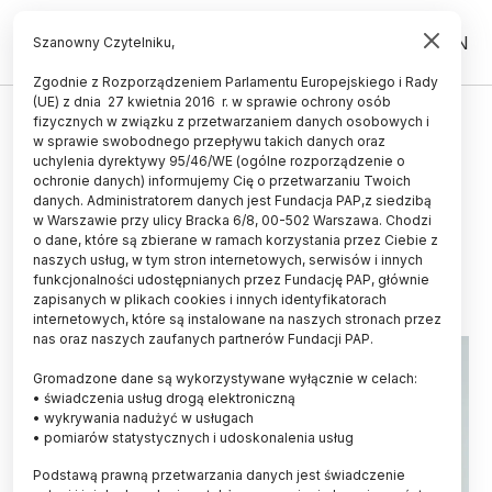
PL
EN
Szanowny Czytelniku,
Zgodnie z Rozporządzeniem Parlamentu Europejskiego i Rady
(UE) z dnia 27 kwietnia 2016 r. w sprawie ochrony osób
POPULARYZACJA
fizycznych w związku z przetwarzaniem danych osobowych i
w sprawie swobodnego przepływu takich danych oraz
Popularyzator Nauki 2024 -
uchylenia dyrektywy 95/46/WE (ogólne rozporządzenie o
zwycięzców poznamy już 11
ochronie danych) informujemy Cię o przetwarzaniu Twoich
danych. Administratorem danych jest Fundacja PAP,z siedzibą
grudnia
w Warszawie przy ulicy Bracka 6/8, 00-502 Warszawa. Chodzi
o dane, które są zbierane w ramach korzystania przez Ciebie z
04.12.2024
aktualizacja: 04.12.2024
naszych usług, w tym stron internetowych, serwisów i innych
4 minuty czytania
funkcjonalności udostępnianych przez Fundację PAP, głównie
zapisanych w plikach cookies i innych identyfikatorach
internetowych, które są instalowane na naszych stronach przez
nas oraz naszych zaufanych partnerów Fundacji PAP.
Gromadzone dane są wykorzystywane wyłącznie w celach:
• świadczenia usług drogą elektroniczną
• wykrywania nadużyć w usługach
• pomiarów statystycznych i udoskonalenia usług
Podstawą prawną przetwarzania danych jest świadczenie