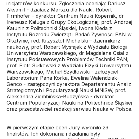
inicjatorów konkursu. Zgłoszenia oceniają: Dariusz
Aksamit - działacz Marszu dla Nauki, Robert
Firmhofer – dyrektor Centrum Nauki Kopernik, dr
Ireneusz Kaługa z Grupy EkoLogicznej; prof. Andrzej
Katunin z Politechniki Śląskiej, Iwona Kieda z
Instytutu Rozrodu Zwierząt i Badań Żywności PAN w
Olsztynie, red. Krzysztof Michalski – dziennikarz
naukowy, prof. Robert Mysłajek z Wydziału Biologii
Uniwersytetu Warszawskiego, dr Magdalena Osial z
Instytutu Podstawowych Problemów Techniki PAN;
prof. Piotr Sułkowski z Wydziału Fizyki Uniwersytetu
Warszawskiego, Michał Szydłowski - założyciel
Laboratorium Pana Korka, Ewelina Walendziak-
Genco - zastępczyni dyrektora Departamentu Analiz
Strategicznych i Popularyzacji Nauki MNiSW, prof.
Aleksandra Ziembińska-Buczyńska - dyrektor
Centrum Popularyzacji Nauki na Politechnice Śląskiej
oraz przedstawiciel redakcji serwisu Nauka w Polsce.
W pierwszym etapie ocen Jury wyłoniło 23
finalistów. Ich dokonania i działania były