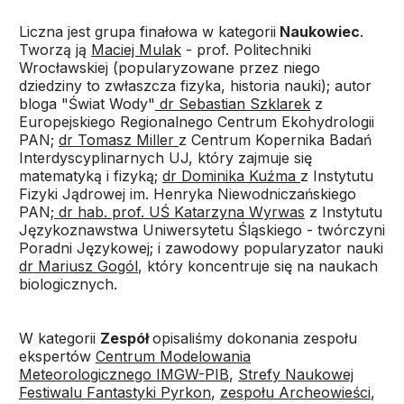
Liczna jest grupa finałowa w kategorii
Naukowiec
.
Tworzą ją
Maciej Mulak
- prof. Politechniki
Wrocławskiej (popularyzowane przez niego
dziedziny to zwłaszcza fizyka, historia nauki); autor
bloga "Świat Wody"
dr Sebastian Szklarek
z
Europejskiego Regionalnego Centrum Ekohydrologii
PAN;
dr Tomasz Miller
z Centrum Kopernika Badań
Interdyscyplinarnych UJ, który zajmuje się
matematyką i fizyką;
dr Dominika Kuźma
z Instytutu
Fizyki Jądrowej im. Henryka Niewodniczańskiego
PAN;
dr hab. prof. UŚ Katarzyna Wyrwas
z Instytutu
Językoznawstwa Uniwersytetu Śląskiego - twórczyni
Poradni Językowej; i zawodowy popularyzator nauki
dr Mariusz Gogól
, który koncentruje się na naukach
biologicznych.
W kategorii
Zespół
opisaliśmy dokonania zespołu
ekspertów
Centrum Modelowania
Meteorologicznego IMGW-PIB
,
Strefy Naukowej
Festiwalu Fantastyki Pyrkon
,
zespołu Archeowieści
,