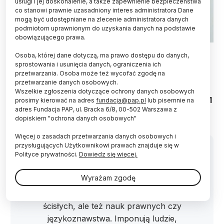
usługi i jej doskonalenie, a także zapewnienie bezpieczeństwa
co stanowi prawnie uzasadniony interes administratora Dane
mogą być udostępniane na zlecenie administratora danych
podmiotom uprawnionym do uzyskania danych na podstawie
obowiązującego prawa.
Fot. Adobe Stock
Osoba, której dane dotyczą, ma prawo dostępu do danych,
sprostowania i usunięcia danych, ograniczenia ich
Do finału XX edycji konkursu Popularyzator Nauki
przetwarzania. Osoba może też wycofać zgodę na
weszły 23 osoby, zespoły i instytucje, których
przetwarzanie danych osobowych.
działania systematycznie prezentowaliśmy w
Wszelkie zgłoszenia dotyczące ochrony danych osobowych
ostatnich tygodniach. Zwycięzców poznamy już 11
prosimy kierować na adres
fundacja@pap.pl
lub pisemnie na
grudnia.
adres Fundacja PAP, ul. Bracka 6/8, 00-502 Warszawa z
dopiskiem "ochrona danych osobowych"
Więcej o zasadach przetwarzania danych osobowych i
przysługujących Użytkownikowi prawach znajduje się w
Polityce prywatności.
Dowiedz się więcej.
Wyrażam zgodę
"Cieszą zgłoszenia, które dotyczą nie
tylko popularnych dotychczas nauk
ścisłych, ale też nauk prawnych czy
językoznawstwa. Imponują ludzie,