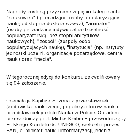
Nagrody zostaną przyznane w pięciu kategoriach:
"naukowiec" (gromadzącej osoby popularyzujące
naukę od stopnia doktora wzwyż); "animator"
(osoby prowadzące indywidualną działalność
popularyzatorską, bez stopni ani tytułów
naukowych); "zespół" (zespoły osób
popularyzujących naukę); "instytucja" (np. instytuty,
jednostki uczelni, organizacje pozarządowe, centra
nauki) oraz "media".
W tegorocznej edycji do konkursu zakwalifikowały
się 94 zgłoszenia.
Oceniała je Kapituła złożona z przedstawicieli
środowiska naukowego, popularyzatorów nauki i
przedstawicieli portalu Nauka w Polsce. Obradom
przewodniczy prof. Michał Kleiber - przewodniczący
Polskiego Komitetu ds. UNESCO, wieloletni prezes
PAN, b. minister nauki i informatyzacji, jeden z