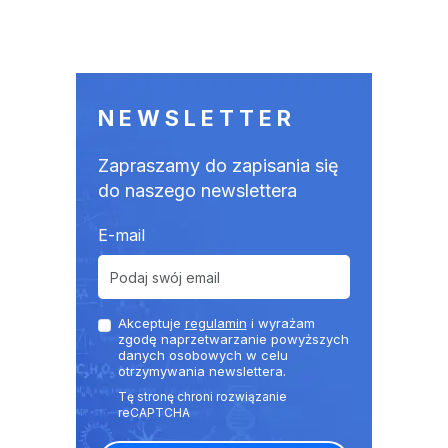
NEWSLETTER
Zapraszamy do zapisania się
do naszego newslettera
E-mail
Akceptuje
regulamin
i wyrażam
zgodę naprzetwarzanie powyższych
danych osobowych w celu
otrzymywania newslettera.