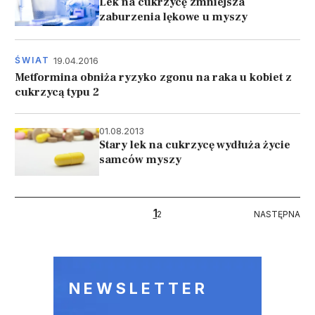
Lek na cukrzycę zmniejsza
zaburzenia lękowe u myszy
19.04.2016
ŚWIAT
Metformina obniża ryzyko zgonu na raka u kobiet z
cukrzycą typu 2
01.08.2013
Stary lek na cukrzycę wydłuża życie
samców myszy
Stronicowanie
1
NASTĘPNA
2
NASTĘPNA
NEWSLETTER