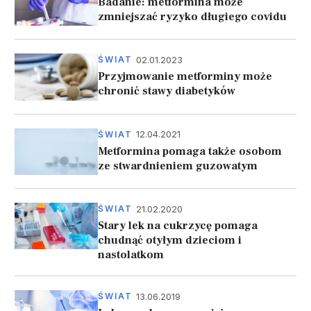
Badanie: metformina może
zmniejszać ryzyko długiego covidu
02.01.2023
ŚWIAT
Przyjmowanie metforminy może
chronić stawy diabetyków
12.04.2021
ŚWIAT
Metformina pomaga także osobom
ze stwardnieniem guzowatym
21.02.2020
ŚWIAT
Stary lek na cukrzycę pomaga
chudnąć otyłym dzieciom i
nastolatkom
13.06.2019
ŚWIAT