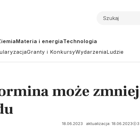
Ziemia
Materia i energia
Technologia
ularyzacja
Granty i Konkursy
Wydarzenia
Ludzie
ormina może zmniej
du
18.06.2023
aktualizacja: 18.06.2023
3