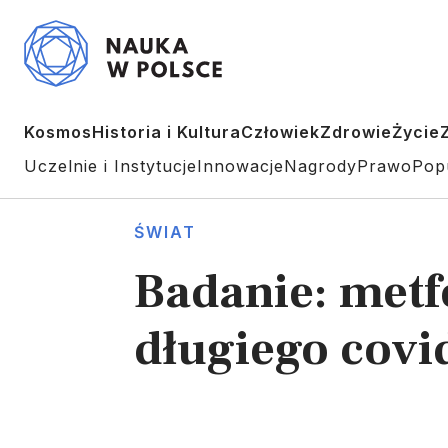
Kosmos
Historia i Kultura
Człowiek
Zdrowie
Życie
Uczelnie i Instytucje
Innowacje
Nagrody
Prawo
Pop
ŚWIAT
Badanie: metf
długiego covi