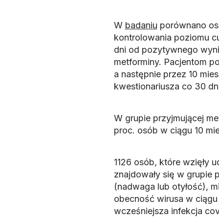
W
badaniu
porównano oso
kontrolowania poziomu cu
dni od pozytywnego wynik
metforminy. Pacjentom po
a następnie przez 10 mi
kwestionariusza co 30 dni
W grupie przyjmującej me
proc. osób w ciągu 10 mie
1126 osób, które wzięły ud
znajdowały się w grupie
(nadwaga lub otyłość), mi
obecność wirusa w ciągu o
wcześniejsza infekcja cov