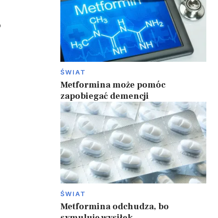
o
h
ŚWIAT
Metformina może pomóc
zapobiegać demencji
ŚWIAT
Metformina odchudza, bo
symuluje wysiłek