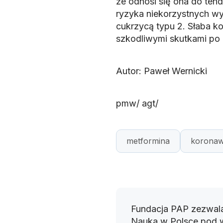
że odnosi się ona do tend
ryzyka niekorzystnych w
cukrzycą typu 2. Słaba k
szkodliwymi skutkami po 
Autor: Paweł Wernicki
pmw/ agt/
metformina
koronaw
Fundacja PAP zezwala
Nauka w Polsce pod 