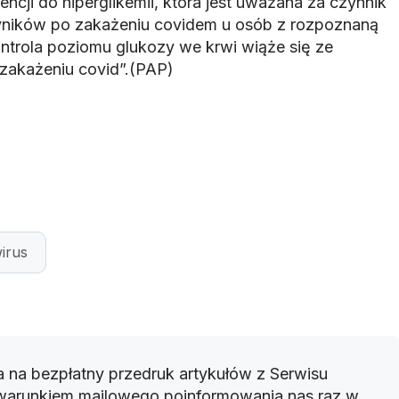
encji do hiperglikemii, która jest uważana za czynnik
yników po zakażeniu covidem u osób z rozpoznaną
ontrola poziomu glukozy we krwi wiąże się ze
zakażeniu covid”.(PAP)
irus
 na bezpłatny przedruk artykułów z Serwisu
warunkiem mailowego poinformowania nas raz w