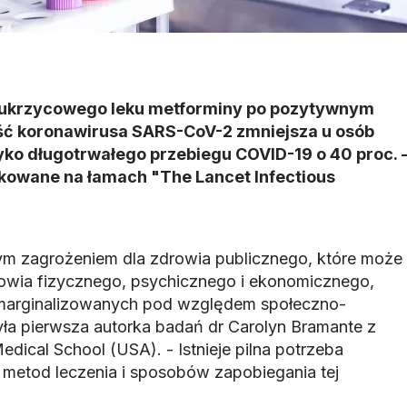
ukrzycowego leku metforminy po pozytywnym
ść koronawirusa SARS-CoV-2 zmniejsza u osób
yko długotrwałego przebiegu COVID-19 o 40 proc. 
ikowane na łamach "The Lancet Infectious
ym zagrożeniem dla zdrowia publicznego, które może
drowia fizycznego, psychicznego i ekonomicznego,
marginalizowanych pod względem społeczno-
a pierwsza autorka badań dr Carolyn Bramante z
edical School (USA). - Istnieje pilna potrzeba
h metod leczenia i sposobów zapobiegania tej