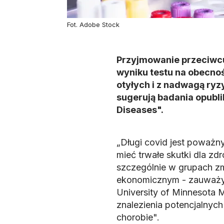
Fot. Adobe Stock
Przyjmowanie przeciwc
wyniku testu na obecno
otyłych i z nadwagą ryz
sugerują badania opubl
Diseases".
„Długi covid jest poważn
mieć trwałe skutki dla z
szczególnie w grupach z
ekonomicznym - zauważył
University of Minnesota M
znalezienia potencjalnyc
chorobie".