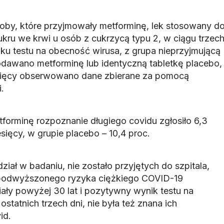
by, które przyjmowały metforminę, lek stosowany d
kru we krwi u osób z cukrzycą typu 2, w ciągu trzec
u testu na obecność wirusa, z grupa nieprzyjmującą
dawano metforminę lub identyczną tabletkę placebo,
esięcy obserwowano dane zbierane za pomocą
.
tforminę rozpoznanie długiego covidu zgłosiło 6,3
sięcy, w grupie placebo – 10,4 proc.
ział w badaniu, nie zostało przyjętych do szpitala,
 podwyższonego ryzyka ciężkiego COVID-19
ały powyżej 30 lat i pozytywny wynik testu na
statnich trzech dni, nie była też znana ich
id.