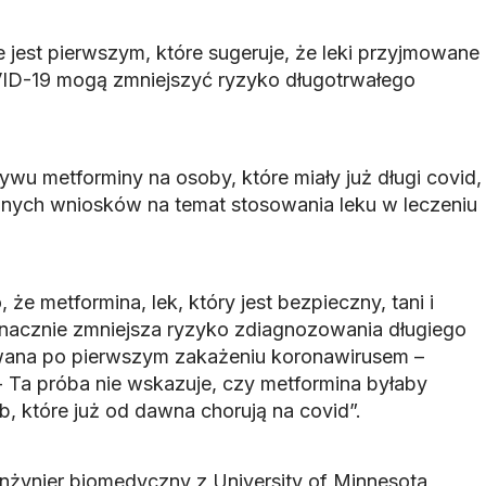
 jest pierwszym, które sugeruje, że leki przyjmowane
ID-19 mogą zmniejszyć ryzyko długotrwałego
wu metforminy na osoby, które miały już długi covid,
nych wniosków na temat stosowania leku w leczeniu
że metformina, lek, który jest bezpieczny, tani i
nacznie zmniejsza ryzyko zdiagnozowania długiego
mowana po pierwszym zakażeniu koronawirusem –
- Ta próba nie wskazuje, czy metformina byłaby
, które już od dawna chorują na covid”.
nżynier biomedyczny z University of Minnesota,