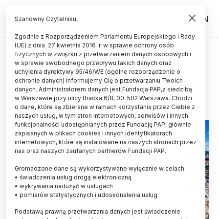
PL
EN
Szanowny Czytelniku,
Zgodnie z Rozporządzeniem Parlamentu Europejskiego i Rady
(UE) z dnia 27 kwietnia 2016 r. w sprawie ochrony osób
ŚWIAT
fizycznych w związku z przetwarzaniem danych osobowych i
w sprawie swobodnego przepływu takich danych oraz
Wielu Norwegów boi się pracy
uchylenia dyrektywy 95/46/WE (ogólne rozporządzenie o
ochronie danych) informujemy Cię o przetwarzaniu Twoich
17.11.2025
aktualizacja: 17.11.2025
danych. Administratorem danych jest Fundacja PAP,z siedzibą
4 minuty czytania
w Warszawie przy ulicy Bracka 6/8, 00-502 Warszawa. Chodzi
o dane, które są zbierane w ramach korzystania przez Ciebie z
naszych usług, w tym stron internetowych, serwisów i innych
funkcjonalności udostępnianych przez Fundację PAP, głównie
zapisanych w plikach cookies i innych identyfikatorach
internetowych, które są instalowane na naszych stronach przez
nas oraz naszych zaufanych partnerów Fundacji PAP.
Gromadzone dane są wykorzystywane wyłącznie w celach:
• świadczenia usług drogą elektroniczną
• wykrywania nadużyć w usługach
• pomiarów statystycznych i udoskonalenia usług
Podstawą prawną przetwarzania danych jest świadczenie