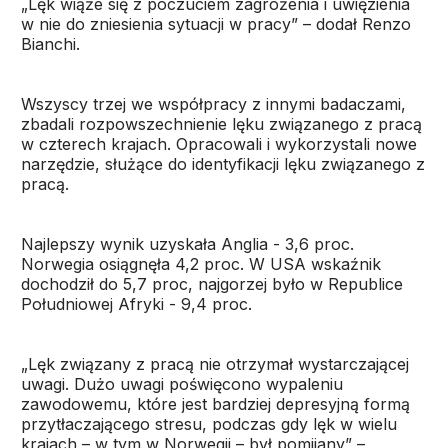
„Lęk wiąże się z poczuciem zagrożenia i uwięzienia
w nie do zniesienia sytuacji w pracy” – dodał Renzo
Bianchi.
Wszyscy trzej we współpracy z innymi badaczami,
zbadali rozpowszechnienie lęku związanego z pracą
w czterech krajach. Opracowali i wykorzystali nowe
narzędzie, służące do identyfikacji lęku związanego z
pracą.
Najlepszy wynik uzyskała Anglia - 3,6 proc.
Norwegia osiągnęła 4,2 proc. W USA wskaźnik
dochodził do 5,7 proc, najgorzej było w Republice
Południowej Afryki - 9,4 proc.
„Lęk związany z pracą nie otrzymał wystarczającej
uwagi. Dużo uwagi poświęcono wypaleniu
zawodowemu, które jest bardziej depresyjną formą
przytłaczającego stresu, podczas gdy lęk w wielu
krajach – w tym w Norwegii – był pomijany” –