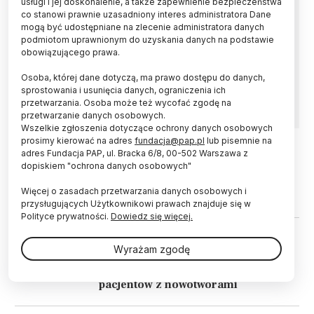
usługi i jej doskonalenie, a także zapewnienie bezpieczeństwa
Ekipa paleontologów z Brazylii
co stanowi prawnie uzasadniony interes administratora Dane
zrekonstruowała wygląd jaszczurki sprzed 240
mogą być udostępniane na zlecenie administratora danych
mln lat, która żyła na terenie tego
podmiotom uprawnionym do uzyskania danych na podstawie
południowoamerykańskiego kraju. Punktem
obowiązującego prawa.
wyjścia do pracy naukowców był niewielki
fragment skamieliny czaszki nieznanego nauce
Osoba, której dane dotyczą, ma prawo dostępu do danych,
zwierzęcia.
sprostowania i usunięcia danych, ograniczenia ich
przetwarzania. Osoba może też wycofać zgodę na
przetwarzanie danych osobowych.
Wszelkie zgłoszenia dotyczące ochrony danych osobowych
prosimy kierować na adres
fundacja@pap.pl
lub pisemnie na
adres Fundacja PAP, ul. Bracka 6/8, 00-502 Warszawa z
01.11.2024
HISTORIA I KULTURA
dopiskiem "ochrona danych osobowych"
"Wampirka" z Pnia miała nowotwór
Więcej o zasadach przetwarzania danych osobowych i
przysługujących Użytkownikowi prawach znajduje się w
Polityce prywatności.
Dowiedz się więcej.
21.01.2024
ZDROWIE
Wyrażam zgodę
Gdańsk/ Specjaliści z UCK wykonali
zabiegi rekonstrukcji żuchwy u
pacjentów z nowotworami