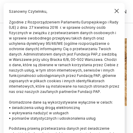
PL
EN
Szanowny Czytelniku,
Zgodnie z Rozporządzeniem Parlamentu Europejskiego i Rady
(UE) z dnia 27 kwietnia 2016 r. w sprawie ochrony osób
REKONSTRUKCJA
fizycznych w związku z przetwarzaniem danych osobowych i
w sprawie swobodnego przepływu takich danych oraz
uchylenia dyrektywy 95/46/WE (ogólne rozporządzenie o
ochronie danych) informujemy Cię o przetwarzaniu Twoich
danych. Administratorem danych jest Fundacja PAP,z siedzibą
w Warszawie przy ulicy Bracka 6/8, 00-502 Warszawa. Chodzi
o dane, które są zbierane w ramach korzystania przez Ciebie z
naszych usług, w tym stron internetowych, serwisów i innych
funkcjonalności udostępnianych przez Fundację PAP, głównie
zapisanych w plikach cookies i innych identyfikatorach
internetowych, które są instalowane na naszych stronach przez
nas oraz naszych zaufanych partnerów Fundacji PAP.
Gromadzone dane są wykorzystywane wyłącznie w celach:
• świadczenia usług drogą elektroniczną
Brazylia/ Zrekonstruowano wygląd
• wykrywania nadużyć w usługach
• pomiarów statystycznych i udoskonalenia usług
jaszczurki sprzed 240 mln lat
Podstawą prawną przetwarzania danych jest świadczenie