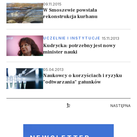
09.11.2015
W Smoszewie powstała
rekonstrukcja kurhanu
15.11.2013
UCZELNIE I INSTYTUCJE
Kudrycka: potrzebny jest nowy
minister nauki
05.04.2013
Naukowcy o korzyściach i ryzyku
"odtwarzania" gatunków
Stronicowanie
1
NASTĘPNA
2
NASTĘPNA