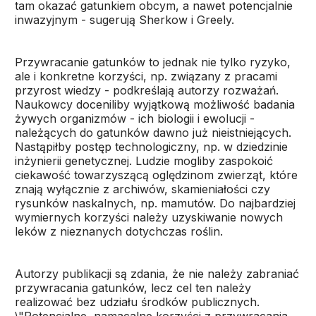
tam okazać gatunkiem obcym, a nawet potencjalnie
inwazyjnym - sugerują Sherkow i Greely.
Przywracanie gatunków to jednak nie tylko ryzyko,
ale i konkretne korzyści, np. związany z pracami
przyrost wiedzy - podkreślają autorzy rozważań.
Naukowcy doceniliby wyjątkową możliwość badania
żywych organizmów - ich biologii i ewolucji -
należących do gatunków dawno już nieistniejących.
Nastąpiłby postęp technologiczny, np. w dziedzinie
inżynierii genetycznej. Ludzie mogliby zaspokoić
ciekawość towarzyszącą oględzinom zwierząt, które
znają wyłącznie z archiwów, skamieniałości czy
rysunków naskalnych, np. mamutów. Do najbardziej
wymiernych korzyści należy uzyskiwanie nowych
leków z nieznanych dotychczas roślin.
Autorzy publikacji są zdania, że nie należy zabraniać
przywracania gatunków, lecz cel ten należy
realizować bez udziału środków publicznych.