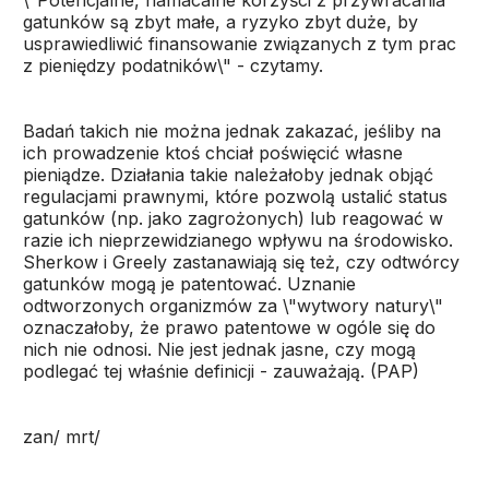
\"Potencjalne, namacalne korzyści z przywracania
gatunków są zbyt małe, a ryzyko zbyt duże, by
usprawiedliwić finansowanie związanych z tym prac
z pieniędzy podatników\" - czytamy.
Badań takich nie można jednak zakazać, jeśliby na
ich prowadzenie ktoś chciał poświęcić własne
pieniądze. Działania takie należałoby jednak objąć
regulacjami prawnymi, które pozwolą ustalić status
gatunków (np. jako zagrożonych) lub reagować w
razie ich nieprzewidzianego wpływu na środowisko.
Sherkow i Greely zastanawiają się też, czy odtwórcy
gatunków mogą je patentować. Uznanie
odtworzonych organizmów za \"wytwory natury\"
oznaczałoby, że prawo patentowe w ogóle się do
nich nie odnosi. Nie jest jednak jasne, czy mogą
podlegać tej właśnie definicji - zauważają. (PAP)
zan/ mrt/