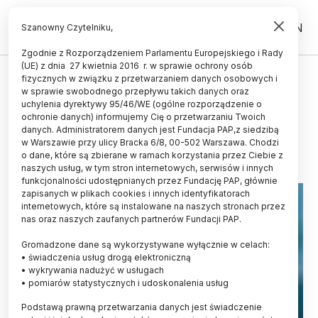
PL
EN
Szanowny Czytelniku,
Zgodnie z Rozporządzeniem Parlamentu Europejskiego i Rady
(UE) z dnia 27 kwietnia 2016 r. w sprawie ochrony osób
fizycznych w związku z przetwarzaniem danych osobowych i
Naukowcy o korzyściach i ryzyku
w sprawie swobodnego przepływu takich danych oraz
"odtwarzania" gatunków
uchylenia dyrektywy 95/46/WE (ogólne rozporządzenie o
ochronie danych) informujemy Cię o przetwarzaniu Twoich
danych. Administratorem danych jest Fundacja PAP,z siedzibą
05.04.2013
aktualizacja: 05.04.2013
w Warszawie przy ulicy Bracka 6/8, 00-502 Warszawa. Chodzi
3 minuty czytania
o dane, które są zbierane w ramach korzystania przez Ciebie z
naszych usług, w tym stron internetowych, serwisów i innych
funkcjonalności udostępnianych przez Fundację PAP, głównie
zapisanych w plikach cookies i innych identyfikatorach
internetowych, które są instalowane na naszych stronach przez
nas oraz naszych zaufanych partnerów Fundacji PAP.
Gromadzone dane są wykorzystywane wyłącznie w celach:
• świadczenia usług drogą elektroniczną
• wykrywania nadużyć w usługach
• pomiarów statystycznych i udoskonalenia usług
Podstawą prawną przetwarzania danych jest świadczenie