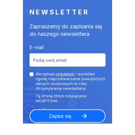
NEWSLETTER
Zapraszamy do zapisania się
do naszego newslettera
E-mail
Akceptuje
regulamin
i wyrażam
zgodę naprzetwarzanie powyższych
danych osobowych w celu
otrzymywania newslettera.