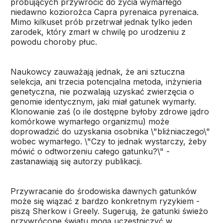
próbujących przywrócić do życia wymarłego
niedawno koziorożca Capra pyrenaica pyrenaica.
Mimo kilkuset prób przetrwał jednak tylko jeden
zarodek, który zmarł w chwilę po urodzeniu z
powodu choroby płuc.
Naukowcy zauważają jednak, że ani sztuczna
selekcja, ani trzecia potencjalna metoda, inżynieria
genetyczna, nie pozwalają uzyskać zwierzęcia o
genomie identycznym, jaki miał gatunek wymarły.
Klonowanie zaś (o ile dostępne byłoby zdrowe jądro
komórkowe wymarłego organizmu) może
doprowadzić do uzyskania osobnika \"bliźniaczego\"
wobec wymarłego. \"Czy to jednak wystarczy, żeby
mówić o odtworzeniu całego gatunku?\" -
zastanawiają się autorzy publikacji.
Przywracanie do środowiska dawnych gatunków
może się wiązać z bardzo konkretnym ryzykiem -
piszą Sherkow i Greely. Sugerują, że gatunki świeżo
przywrócone światu mogą uczestniczyć w