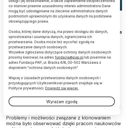
usługi i jej doskonalenie, a także zapewnienie bezpieczeństwa
co stanowi prawnie uzasadniony interes administratora Dane
mogą być udostępniane na zlecenie administratora danych
Fot. Fotolia
podmiotom uprawnionym do uzyskania danych na podstawie
obowiązującego prawa.
Dzięki rozwojowi technologii prędzej czy później
naukowcy będą w stanie zrekonstruować wymarłe
Osoba, której dane dotyczą, ma prawo dostępu do danych,
sprostowania i usunięcia danych, ograniczenia ich
gatunki, np. ptaka dodo czy wilka workowatego z
przetwarzania. Osoba może też wycofać zgodę na
Australii. Czy jednak powinni to robić tylko
przetwarzanie danych osobowych.
dlatego, że teoretycznie będzie to możliwe? -
Wszelkie zgłoszenia dotyczące ochrony danych osobowych
zastanawiają się naukowcy na łamach "Science".
prosimy kierować na adres
fundacja@pap.pl
lub pisemnie na
adres Fundacja PAP, ul. Bracka 6/8, 00-502 Warszawa z
dopiskiem "ochrona danych osobowych"
Trzy metody wydają się obiecujące w perspektywie
przyszłego przywrócenia gatunków: sztuczna
Więcej o zasadach przetwarzania danych osobowych i
selekcja, klonowanie i inżynieria genetyczna -
przysługujących Użytkownikowi prawach znajduje się w
Polityce prywatności.
Dowiedz się więcej.
zauważają Jacob Sherkow ze Stanford Law School
(USA) i Henry Greely ze Stanford University.
Sztuczna selekcja mogłaby się sprawdzić, gdyby na
Wyrażam zgodę
ziemi przetrwała wystarczająco duża grupa zwierząt
blisko spokrewnionych z gatunkiem wymarłym.
Problemy i możliwości związane z klonowaniem
można było obserwować dzięki pracom naukowców