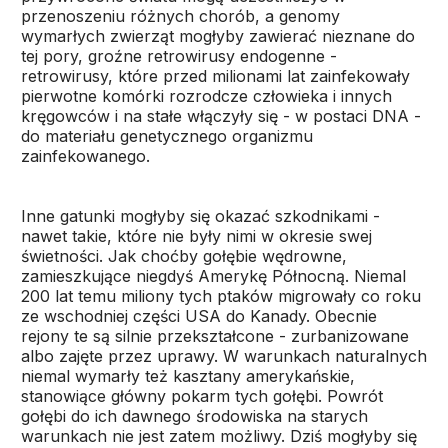
przenoszeniu różnych chorób, a genomy
wymarłych zwierząt mogłyby zawierać nieznane do
tej pory, groźne retrowirusy endogenne -
retrowirusy, które przed milionami lat zainfekowały
pierwotne komórki rozrodcze człowieka i innych
kręgowców i na stałe włączyły się - w postaci DNA -
do materiału genetycznego organizmu
zainfekowanego.
Inne gatunki mogłyby się okazać szkodnikami -
nawet takie, które nie były nimi w okresie swej
świetności. Jak choćby gołębie wędrowne,
zamieszkujące niegdyś Amerykę Północną. Niemal
200 lat temu miliony tych ptaków migrowały co roku
ze wschodniej części USA do Kanady. Obecnie
rejony te są silnie przekształcone - zurbanizowane
albo zajęte przez uprawy. W warunkach naturalnych
niemal wymarły też kasztany amerykańskie,
stanowiące główny pokarm tych gołębi. Powrót
gołębi do ich dawnego środowiska na starych
warunkach nie jest zatem możliwy. Dziś mogłyby się