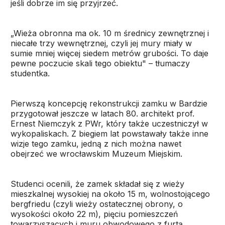
jeśli dobrze im się przyjrzeć.
„Wieża obronna ma ok. 10 m średnicy zewnętrznej i
niecałe trzy wewnętrznej, czyli jej mury miały w
sumie mniej więcej siedem metrów grubości. To daje
pewne poczucie skali tego obiektu" – tłumaczy
studentka.
Pierwszą koncepcję rekonstrukcji zamku w Bardzie
przygotował jeszcze w latach 80. architekt prof.
Ernest Niemczyk z PWr, który także uczestniczył w
wykopaliskach. Z biegiem lat powstawały także inne
wizje tego zamku, jedną z nich można nawet
obejrzeć we wrocławskim Muzeum Miejskim.
Studenci ocenili, że zamek składał się z wieży
mieszkalnej wysokiej na około 15 m, wolnostojącego
bergfriedu (czyli wieży ostatecznej obrony, o
wysokości około 22 m), pięciu pomieszczeń
towarzyszących i muru obwodowego z furtą