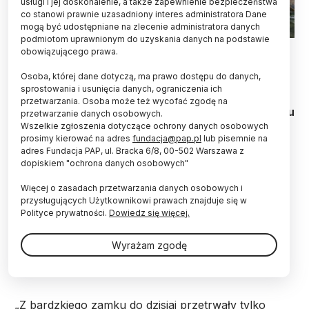
usługi i jej doskonalenie, a także zapewnienie bezpieczeństwa
co stanowi prawnie uzasadniony interes administratora Dane
mogą być udostępniane na zlecenie administratora danych
podmiotom uprawnionym do uzyskania danych na podstawie
Zamek w Bardzie.Widok na furtę i most. Rekonstrukcja
obowiązującego prawa.
autorstwa Barbary Całko, Magdaleny Ambroszko i Michała
Grzywaczewskiego. Źródło: Politechnika Wrocławska
Osoba, której dane dotyczą, ma prawo dostępu do danych,
sprostowania i usunięcia danych, ograniczenia ich
Model bryłowy zaginionej siedziby piastowskiej –
przetwarzania. Osoba może też wycofać zgodę na
średniowiecznej warowni, która uległa zniszczeniu
przetwarzanie danych osobowych.
w czasie trzęsienia ziemi w XVI w., a jej
Wszelkie zgłoszenia dotyczące ochrony danych osobowych
pozostałości rozebrano – przygotowali studenci
prosimy kierować na adres
fundacja@pap.pl
lub pisemnie na
adres Fundacja PAP, ul. Bracka 6/8, 00-502 Warszawa z
Politechniki Wrocławskiej. To jedna z kilku
dopiskiem "ochrona danych osobowych"
koncepcji rekonstrukcji jednej z najbardziej
zagadkowych budowli na Dolnym Śląsku.
Więcej o zasadach przetwarzania danych osobowych i
przysługujących Użytkownikowi prawach znajduje się w
Polityce prywatności.
Dowiedz się więcej.
Rekonstrukcję przygotowali Barbara Całko,
Magdalena Ambroszko i Michał Grzywaczewski z
Wyrażam zgodę
Wydziału Architektury PWr, studenci ze
specjalnością „architektura i urbanistyka”.
„Z bardzkiego zamku do dzisiaj przetrwały tylko