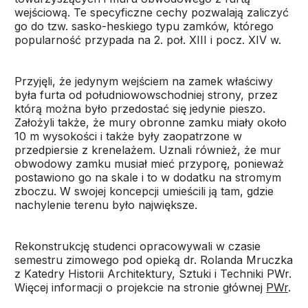
wejściową. Te specyficzne cechy pozwalają zaliczyć
go do tzw. sasko-heskiego typu zamków, którego
popularność przypada na 2. poł. XIII i pocz. XIV w.
Przyjęli, że jedynym wejściem na zamek właściwy
była furta od południowowschodniej strony, przez
którą można było przedostać się jedynie pieszo.
Założyli także, że mury obronne zamku miały około
10 m wysokości i także były zaopatrzone w
przedpiersie z krenelażem. Uznali również, że mur
obwodowy zamku musiał mieć przyporę, ponieważ
postawiono go na skale i to w dodatku na stromym
zboczu. W swojej koncepcji umieścili ją tam, gdzie
nachylenie terenu było największe.
Rekonstrukcję studenci opracowywali w czasie
semestru zimowego pod opieką dr. Rolanda Mruczka
z Katedry Historii Architektury, Sztuki i Techniki PWr.
Więcej informacji o projekcie na stronie głównej
PWr
.