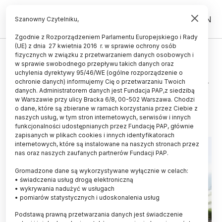
PL
EN
Szanowny Czytelniku,
Zgodnie z Rozporządzeniem Parlamentu Europejskiego i Rady
(UE) z dnia 27 kwietnia 2016 r. w sprawie ochrony osób
HISTORIA I KULTURA
fizycznych w związku z przetwarzaniem danych osobowych i
w sprawie swobodnego przepływu takich danych oraz
Zamek-zagadka w Bardzie
uchylenia dyrektywy 95/46/WE (ogólne rozporządzenie o
zrekonstruowany przez studentów
ochronie danych) informujemy Cię o przetwarzaniu Twoich
danych. Administratorem danych jest Fundacja PAP,z siedzibą
w Warszawie przy ulicy Bracka 6/8, 00-502 Warszawa. Chodzi
22.02.2022
aktualizacja: 22.02.2022
o dane, które są zbierane w ramach korzystania przez Ciebie z
2 minuty czytania
naszych usług, w tym stron internetowych, serwisów i innych
funkcjonalności udostępnianych przez Fundację PAP, głównie
zapisanych w plikach cookies i innych identyfikatorach
internetowych, które są instalowane na naszych stronach przez
nas oraz naszych zaufanych partnerów Fundacji PAP.
Gromadzone dane są wykorzystywane wyłącznie w celach:
• świadczenia usług drogą elektroniczną
• wykrywania nadużyć w usługach
• pomiarów statystycznych i udoskonalenia usług
Podstawą prawną przetwarzania danych jest świadczenie