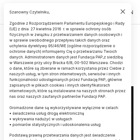
PL
EN
Szanowny Czytelniku,
Zgodnie z Rozporządzeniem Parlamentu Europejskiego i Rady
(UE) z dnia 27 kwietnia 2016 r. w sprawie ochrony osób
KOSMOS
fizycznych w związku z przetwarzaniem danych osobowych i
w sprawie swobodnego przepływu takich danych oraz
Troje Polaków uhonorowanych
uchylenia dyrektywy 95/46/WE (ogólne rozporządzenie o
nazwami planetoid
ochronie danych) informujemy Cię o przetwarzaniu Twoich
danych. Administratorem danych jest Fundacja PAP,z siedzibą
w Warszawie przy ulicy Bracka 6/8, 00-502 Warszawa. Chodzi
27.05.2026
aktualizacja: 27.05.2026
o dane, które są zbierane w ramach korzystania przez Ciebie z
2 minuty czytania
naszych usług, w tym stron internetowych, serwisów i innych
funkcjonalności udostępnianych przez Fundację PAP, głównie
zapisanych w plikach cookies i innych identyfikatorach
internetowych, które są instalowane na naszych stronach przez
nas oraz naszych zaufanych partnerów Fundacji PAP.
Gromadzone dane są wykorzystywane wyłącznie w celach:
• świadczenia usług drogą elektroniczną
• wykrywania nadużyć w usługach
• pomiarów statystycznych i udoskonalenia usług
Podstawą prawną przetwarzania danych jest świadczenie