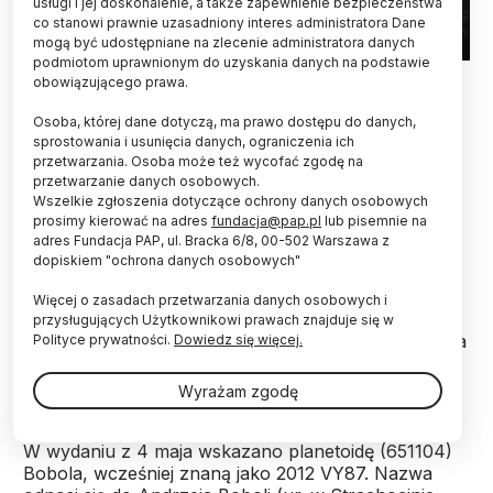
usługi i jej doskonalenie, a także zapewnienie bezpieczeństwa
co stanowi prawnie uzasadniony interes administratora Dane
mogą być udostępniane na zlecenie administratora danych
podmiotom uprawnionym do uzyskania danych na podstawie
Fot. Adobe Stock
obowiązującego prawa.
W kosmosie pojawiły się kolejne nazwy asteroid
Osoba, której dane dotyczą, ma prawo dostępu do danych,
związane z Polską. Jedna dotyczy księdza
sprostowania i usunięcia danych, ograniczenia ich
przetwarzania. Osoba może też wycofać zgodę na
żyjącego w XVI/XVII wieku, a druga -
przetwarzanie danych osobowych.
współczesnych popularyzatorów mineralogii i
Wszelkie zgłoszenia dotyczące ochrony danych osobowych
meteorytyki. Nazwy ogłosiła oficjalnie
prosimy kierować na adres
fundacja@pap.pl
lub pisemnie na
Międzynarodowa Unia Astronomiczna (IAU).
adres Fundacja PAP, ul. Bracka 6/8, 00-502 Warszawa z
dopiskiem "ochrona danych osobowych"
W majowych wydaniach biuletynu WGSBN pojawiły
Więcej o zasadach przetwarzania danych osobowych i
się dwie nazwy planetoid związanych z naszym
przysługujących Użytkownikowi prawach znajduje się w
krajem. To w tym biuletynie specjalna grupa robocza
Polityce prywatności.
Dowiedz się więcej.
Międzynarodowej Unii Astronomicznej (IAU)
publikuje oficjalne nazwy dla planetoid.
Wyrażam zgodę
W wydaniu z 4 maja wskazano planetoidę (651104)
Bobola, wcześniej znaną jako 2012 VY87. Nazwa