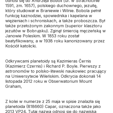
odnosi się do Andrzeja Boboli (ur. w Strachocinie
1591, zm. 1657), polskiego duchownego, jezuitę,
który studiował w Braniewie i Wilnie. Bobola pełnił
funkcję kaznodziei, spowiednika i kapelana w
więzieniach i schroniskach, a także proboszcza. Był
także przełożonym zakonnym (superior klasztoru
jezuitów w Bobrujsku). Zginął śmiercią męczeńską w
Janowie Poleskim. W 1853 roku został
beatyfikowany, a w 1938 roku kanonizowany przez
Kościół katolicki.
Odkrywcami planetoidy są Kazimieras Černis
(Kazimierz Czernis) i Richard P. Boyle. Pierwszy z
astronomów to polsko-litewski naukowiec pracujący
na Uniwersytecie Wileńskim. Odkrycia dokonali 14
listopada 2012 roku w Obserwatorium Mount
Graham,
Z kolei w numerze z 25 maja w spisie znalazła się
planetoida (818660) Capar, oznaczona także jako
2013 VP24. Tutaj nazwa odnosi się do nazwiska