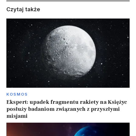
Czytaj także
KOSMOS
Ekspert: upadek fragmentu rakiety na Księżyc
posłuży badaniom związanych z przyszłymi
misjami