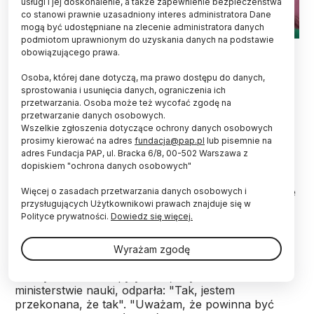
usługi i jej doskonalenie, a także zapewnienie bezpieczeństwa
co stanowi prawnie uzasadniony interes administratora Dane
mogą być udostępniane na zlecenie administratora danych
podmiotom uprawnionym do uzyskania danych na podstawie
obowiązującego prawa.
Polacy potrzebują nowej energii i nowych ludzi,
Osoba, której dane dotyczą, ma prawo dostępu do danych,
także nowego ministra nauki i szkolnictwa
sprostowania i usunięcia danych, ograniczenia ich
wyższego - powiedziała w piątek szefowa tego
przetwarzania. Osoba może też wycofać zgodę na
resortu Barbara Kudrycka. Przyznała, że zmiana
przetwarzanie danych osobowych.
na jej stanowisku będzie, choć trzeba jeszcze na
Wszelkie zgłoszenia dotyczące ochrony danych osobowych
to zaczekać.
prosimy kierować na adres
fundacja@pap.pl
lub pisemnie na
adres Fundacja PAP, ul. Bracka 6/8, 00-502 Warszawa z
dopiskiem "ochrona danych osobowych"
Kudrycka, która była w piątek gościem radiowej
Trójki, dała do zrozumienia, że w listopadzie odejdzie
Więcej o zasadach przetwarzania danych osobowych i
przysługujących Użytkownikowi prawach znajduje się w
z rządu. Na pytanie, czy rozmawiała już o tym z
Polityce prywatności.
Dowiedz się więcej.
premierem, przyznała: "Były takie rozmowy".
Wyrażam zgodę
Dodała, że Polacy potrzebują "nowej energii" i
"nowych ludzi". Dopytywana, czy również w
ministerstwie nauki, odparła: "Tak, jestem
przekonana, że tak". "Uważam, że powinna być