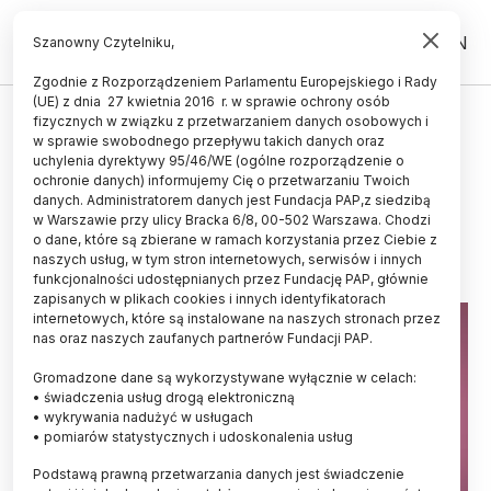
PL
EN
Szanowny Czytelniku,
Zgodnie z Rozporządzeniem Parlamentu Europejskiego i Rady
(UE) z dnia 27 kwietnia 2016 r. w sprawie ochrony osób
UCZELNIE I INSTYTUCJE
fizycznych w związku z przetwarzaniem danych osobowych i
w sprawie swobodnego przepływu takich danych oraz
Kudrycka: potrzebny jest nowy
uchylenia dyrektywy 95/46/WE (ogólne rozporządzenie o
minister nauki
ochronie danych) informujemy Cię o przetwarzaniu Twoich
danych. Administratorem danych jest Fundacja PAP,z siedzibą
w Warszawie przy ulicy Bracka 6/8, 00-502 Warszawa. Chodzi
15.11.2013
aktualizacja: 15.11.2013
o dane, które są zbierane w ramach korzystania przez Ciebie z
2 minuty czytania
naszych usług, w tym stron internetowych, serwisów i innych
funkcjonalności udostępnianych przez Fundację PAP, głównie
zapisanych w plikach cookies i innych identyfikatorach
internetowych, które są instalowane na naszych stronach przez
nas oraz naszych zaufanych partnerów Fundacji PAP.
Gromadzone dane są wykorzystywane wyłącznie w celach:
• świadczenia usług drogą elektroniczną
• wykrywania nadużyć w usługach
• pomiarów statystycznych i udoskonalenia usług
Podstawą prawną przetwarzania danych jest świadczenie