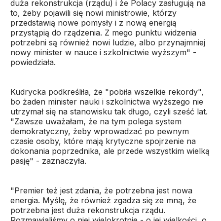
duża rekonstrukcja (rządu) i że Polacy zasługują na
to, żeby pojawili się nowi ministrowie, którzy
przedstawią nowe pomysły i z nową energią
przystąpią do rządzenia. Z mego punktu widzenia
potrzebni są również nowi ludzie, albo przynajmniej
nowy minister w nauce i szkolnictwie wyższym" -
powiedziała.
Kudrycka podkreśliła, że "pobiła wszelkie rekordy",
bo żaden minister nauki i szkolnictwa wyższego nie
utrzymał się na stanowisku tak długo, czyli sześć lat.
"Zawsze uważałam, że na tym polega system
demokratyczny, żeby wprowadzać po pewnym
czasie osoby, które mają krytyczne spojrzenie na
dokonania poprzednika, ale przede wszystkim wielką
pasję" - zaznaczyła.
"Premier też jest zdania, że potrzebna jest nowa
energia. Myślę, że również zgadza się ze mną, że
potrzebna jest duża rekonstrukcja rządu.
Rozmawialiśmy o niej wielokrotnie - o jej wielkości, o