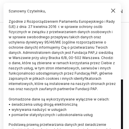
PL
EN
Szanowny Czytelniku,
Zgodnie z Rozporządzeniem Parlamentu Europejskiego i Rady
(UE) z dnia 27 kwietnia 2016 r. w sprawie ochrony osób
ŚWIAT
fizycznych w związku z przetwarzaniem danych osobowych i
w sprawie swobodnego przepływu takich danych oraz
Duże teleskopy sfotografowały
uchylenia dyrektywy 95/46/WE (ogólne rozporządzenie o
dwie formujące się planety
ochronie danych) informujemy Cię o przetwarzaniu Twoich
danych. Administratorem danych jest Fundacja PAP,z siedzibą
w Warszawie przy ulicy Bracka 6/8, 00-502 Warszawa. Chodzi
29.03.2026
aktualizacja: 29.03.2026
o dane, które są zbierane w ramach korzystania przez Ciebie z
2 minuty czytania
naszych usług, w tym stron internetowych, serwisów i innych
funkcjonalności udostępnianych przez Fundację PAP, głównie
zapisanych w plikach cookies i innych identyfikatorach
internetowych, które są instalowane na naszych stronach przez
nas oraz naszych zaufanych partnerów Fundacji PAP.
Gromadzone dane są wykorzystywane wyłącznie w celach:
• świadczenia usług drogą elektroniczną
• wykrywania nadużyć w usługach
• pomiarów statystycznych i udoskonalenia usług
Podstawą prawną przetwarzania danych jest świadczenie