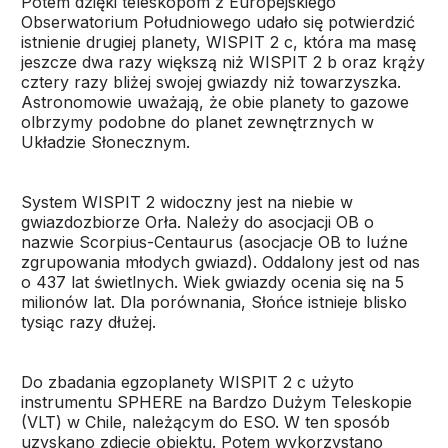
Potem dzięki teleskopom z Europejskiego
Obserwatorium Południowego udało się potwierdzić
istnienie drugiej planety, WISPIT 2 c, która ma masę
jeszcze dwa razy większą niż WISPIT 2 b oraz krąży
cztery razy bliżej swojej gwiazdy niż towarzyszka.
Astronomowie uważają, że obie planety to gazowe
olbrzymy podobne do planet zewnętrznych w
Układzie Słonecznym.
System WISPIT 2 widoczny jest na niebie w
gwiazdozbiorze Orła. Należy do asocjacji OB o
nazwie Scorpius-Centaurus (asocjacje OB to luźne
zgrupowania młodych gwiazd). Oddalony jest od nas
o 437 lat świetlnych. Wiek gwiazdy ocenia się na 5
milionów lat. Dla porównania, Słońce istnieje blisko
tysiąc razy dłużej.
Do zbadania egzoplanety WISPIT 2 c użyto
instrumentu SPHERE na Bardzo Dużym Teleskopie
(VLT) w Chile, należącym do ESO. W ten sposób
uzyskano zdjęcie obiektu. Potem wykorzystano