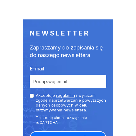
NEWSLETTER
Zapraszamy do zapisania się
do naszego newslettera
E-mail
Akceptuje
regulamin
i wyrażam
zgodę naprzetwarzanie powyższych
danych osobowych w celu
otrzymywania newslettera.