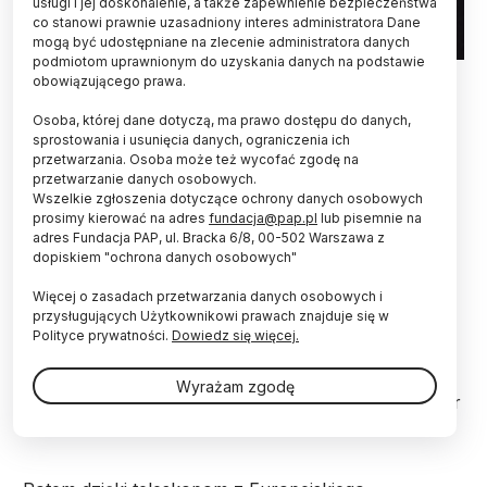
usługi i jej doskonalenie, a także zapewnienie bezpieczeństwa
co stanowi prawnie uzasadniony interes administratora Dane
mogą być udostępniane na zlecenie administratora danych
podmiotom uprawnionym do uzyskania danych na podstawie
ESO/C. Lawlor, R. F. van Capelleveen et al.
obowiązującego prawa.
Naukowcom udało się zbadać system planetarny,
Osoba, której dane dotyczą, ma prawo dostępu do danych,
w którym wokół młodej gwiazdy powstają dwie
sprostowania i usunięcia danych, ograniczenia ich
przetwarzania. Osoba może też wycofać zgodę na
planety. Tak mogły kiedyś wyglądać początki
przetwarzanie danych osobowych.
Układu Słonecznego – ogłosiło Europejskie
Wszelkie zgłoszenia dotyczące ochrony danych osobowych
Obserwatorium Południowe (ESO).
prosimy kierować na adres
fundacja@pap.pl
lub pisemnie na
adres Fundacja PAP, ul. Bracka 6/8, 00-502 Warszawa z
dopiskiem "ochrona danych osobowych"
Od ubiegłego roku wiadomo było, że w pobliżu
gwiazdy WISPIT 2 znajduje się jedna planeta.
Więcej o zasadach przetwarzania danych osobowych i
Nazwana WISPIT 2 b, ma masę pięć razy większą
przysługujących Użytkownikowi prawach znajduje się w
od Jowisza, a jej orbita przebiega 60 razy dalej od
Polityce prywatności.
Dowiedz się więcej.
gwiazdy niż orbita Ziemi dookoła Słońca. Odkryto ją
przy pomoc 6,5-metrowego Teleskopu Magellana w
Wyrażam zgodę
Chile oraz Large Binocular Telescope Interferometer
w Stanach Zjednoczonych.