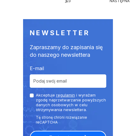
1
NASTĘPNA
2
3
NASTĘPNA
NEWSLETTER
Zapraszamy do zapisania się
do naszego newslettera
E-mail
Akceptuje
regulamin
i wyrażam
zgodę naprzetwarzanie powyższych
danych osobowych w celu
otrzymywania newslettera.