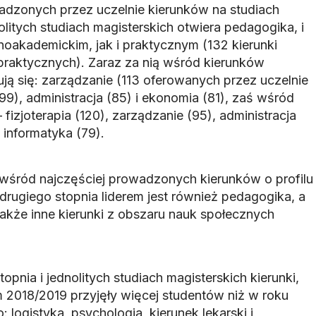
adzonych przez uczelnie kierunków na studiach
olitych studiach magisterskich otwiera pedagogika, i
noakademickim, jak i praktycznym (132 kierunki
praktycznych). Zaraz za nią wśród kierunków
ją się: zarządzanie (113 oferowanych przez uczelnie
99), administracja (85) i ekonomia (81), zaś wśród
fizjoterapia (120), zarządzanie (95), administracja
 informatyka (79).
 wśród najczęściej prowadzonych kierunków o profilu
drugiego stopnia liderem jest również pedagogika, a
także inne kierunki z obszaru nauk społecznych
opnia i jednolitych studiach magisterskich kierunki,
 2018/2019 przyjęły więcej studentów niż w roku
 logistyka, psychologia, kierunek lekarski i