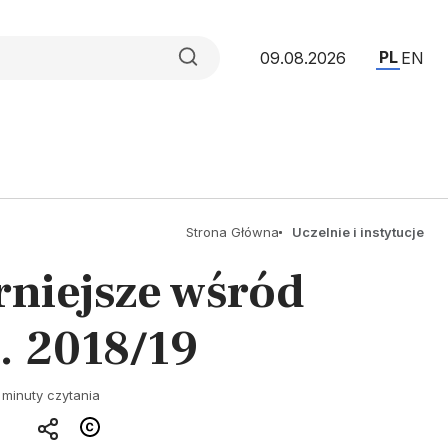
PL
09.08.2026
EN
Strona Główna
Uczelnie i instytucje
rniejsze wśród
. 2018/19
 minuty czytania