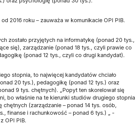
.) oraz psychologię (ponad 30 tys.).
ę od 2016 roku – zauważa w komunikacie OPI PIB.
ch zostało przyjętych na informatykę (ponad 20 tys.,
ące się), zarządzanie (ponad 18 tys., czyli prawie co
dagogikę (ponad 12 tys., czyli co drugi kandydat).
giego stopnia, to najwięcej kandydatów chciało
onad 20 tys.), pedagogikę (ponad 12 tys.) oraz
onad 9 tys. chętnych). „Popyt ten skorelował się
ni, bo właśnie na te kierunki studiów drugiego stopnia
ę chętnych (zarządzanie – ponad 14 tys. osób,
., finanse i rachunkowość – ponad 6 tys.) „ -
z OPI PIB.