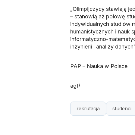
„Olimpijczycy stawiają je
– stanowią aż połowę st
indywidualnych studiów
humanistycznych i nauk s
informatyczno-matematycz
inżynierii i analizy dan
PAP – Nauka w Polsce
agt/
rekrutacja
studenci