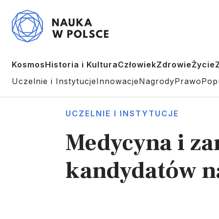
Kosmos
Historia i Kultura
Człowiek
Zdrowie
Życie
Uczelnie i Instytucje
Innowacje
Nagrody
Prawo
Pop
UCZELNIE I INSTYTUCJE
Medycyna i za
kandydatów na