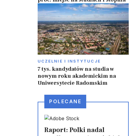
UCZELNIE I INSTYTUCJE
7 tys. kandydatów na studia w
nowym roku akademickim na
Uniwersytecie Radomskim
POLECANE
Raport: Polki nadal