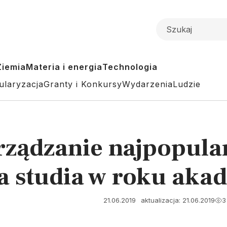
Ziemia
Materia i energia
Technologia
ularyzacja
Granty i Konkursy
Wydarzenia
Ludzie
rządzanie najpopula
 studia w roku akad
21.06.2019
aktualizacja: 21.06.2019
3