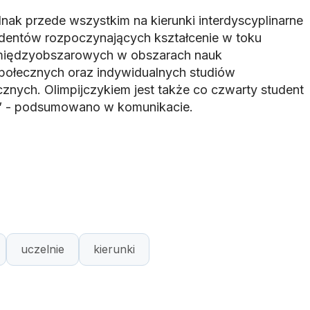
dnak przede wszystkim na kierunki interdyscyplinarne
udentów rozpoczynających kształcenie w toku
 międzyobszarowych w obszarach nauk
połecznych oraz indywidualnych studiów
nych. Olimpijczykiem jest także co czwarty student
ych” - podsumowano w komunikacie.
uczelnie
kierunki