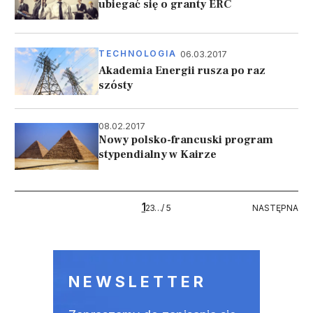
ubiegać się o granty ERC
06.03.2017
TECHNOLOGIA
Akademia Energii rusza po raz
szósty
08.02.2017
Nowy polsko-francuski program
stypendialny w Kairze
Stronicowanie
1
5
NASTĘPNA
2
3
…
/ 5
NASTĘPNA
NEWSLETTER