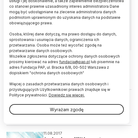
usługi i jej doskonalenie, a także zapewnienie bezpieczeństwa
Dr inż. Krzysztof Fic z Politechniki Poznańskiej
co stanowi prawnie uzasadniony interes administratora Dane
został laureatem prestiżowego grantu
mogą być udostępniane na zlecenie administratora danych
Europejskiej Rady ds. Badań - poinformowała
podmiotom uprawnionym do uzyskania danych na podstawie
uczelnia. Za prawie 1,4 mln euro naukowiec
obowiązującego prawa.
będzie badał mechanizmy starzenia systemów
magazynowania i konwersji energii.
Osoba, której dane dotyczą, ma prawo dostępu do danych,
sprostowania i usunięcia danych, ograniczenia ich
przetwarzania. Osoba może też wycofać zgodę na
przetwarzanie danych osobowych.
Wszelkie zgłoszenia dotyczące ochrony danych osobowych
prosimy kierować na adres
fundacja@pap.pl
lub pisemnie na
17.08.2017
adres Fundacja PAP, ul. Bracka 6/8, 00-502 Warszawa z
155 mln zł od NCBR na studia
dopiskiem "ochrona danych osobowych"
doktoranckie
Więcej o zasadach przetwarzania danych osobowych i
przysługujących Użytkownikowi prawach znajduje się w
Polityce prywatności.
Dowiedz się więcej.
16.08.2017
Po 1,5 mln zł czeka na projekty dot.
dziedzictwa niepodległościowego
Wyrażam zgodę
Polski
11.08.2017