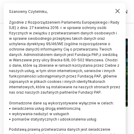
PL
EN
Szanowny Czytelniku,
Zgodnie z Rozporządzeniem Parlamentu Europejskiego i Rady
(UE) z dnia 27 kwietnia 2016 r. w sprawie ochrony osób
GRANTY I STYPENDIA
fizycznych w związku z przetwarzaniem danych osobowych i
w sprawie swobodnego przepływu takich danych oraz
uchylenia dyrektywy 95/46/WE (ogólne rozporządzenie o
ochronie danych) informujemy Cię o przetwarzaniu Twoich
danych. Administratorem danych jest Fundacja PAP,z siedzibą
w Warszawie przy ulicy Bracka 6/8, 00-502 Warszawa. Chodzi
o dane, które są zbierane w ramach korzystania przez Ciebie z
naszych usług, w tym stron internetowych, serwisów i innych
funkcjonalności udostępnianych przez Fundację PAP, głównie
zapisanych w plikach cookies i innych identyfikatorach
internetowych, które są instalowane na naszych stronach przez
nas oraz naszych zaufanych partnerów Fundacji PAP.
Gromadzone dane są wykorzystywane wyłącznie w celach:
• świadczenia usług drogą elektroniczną
Chemik z Poznania z prestiżowym
• wykrywania nadużyć w usługach
• pomiarów statystycznych i udoskonalenia usług
grantem ERC
Podstawą prawną przetwarzania danych jest świadczenie