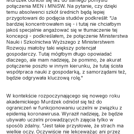
Murdzek odniósł się też do samego pomysłu
połączenia MEN i MNiSW. Na pytanie, czy dzięki
temu absolwenci szkół średnich będą lepiej
przygotowani do podjęcia studiów podkreślił: "Ja
bardziej koncentrowałem się - i tutaj nie chciałbym
jakoś specjalnie angażować się w tłumaczenie tej
koncepcji - podkreślałem, że połączenie Ministerstwa
Nauki i Szkolnictwa Wyższego z Ministerstwem
Rozwoju miałoby taki większy potencjał
gospodarczy. Tutaj mógłbym długo opowiadać
dlaczego, ale mam nadzieję, że pomimo, że akurat
połączenie poszło w innym kierunku, że tutaj ścisła
współpraca nauki z gospodarką, z samorządami też,
będzie odgrywała kluczową rolę."
W kontekście rozpoczynającego się nowego roku
akademickiego Murdzek odniósł się też do
ograniczeń w funkcjonowaniu uczelni w związku z
epidemią koronawirusa. Wyraził nadzieję, że będzie
ubywało uczelni prowadzących zajęcia tylko w
sposób zdalny. "Jest takie przysłowie, że strach ma
wielkie oczy. Oczywiście nie lekceważąc ani przez