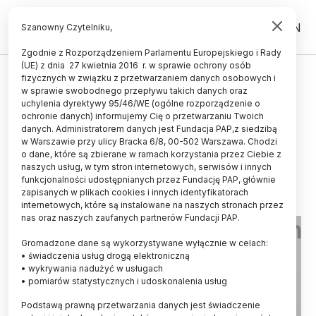
PL
EN
Szanowny Czytelniku,
Zgodnie z Rozporządzeniem Parlamentu Europejskiego i Rady
(UE) z dnia 27 kwietnia 2016 r. w sprawie ochrony osób
UCZELNIE I INSTYTUCJE
fizycznych w związku z przetwarzaniem danych osobowych i
w sprawie swobodnego przepływu takich danych oraz
Murdzek: Chciałbym by reforma
uchylenia dyrektywy 95/46/WE (ogólne rozporządzenie o
zapisana w Konstytucji dla Nauki -
ochronie danych) informujemy Cię o przetwarzaniu Twoich
danych. Administratorem danych jest Fundacja PAP,z siedzibą
Ustawie 2.0 była kontynuowana
w Warszawie przy ulicy Bracka 6/8, 00-502 Warszawa. Chodzi
o dane, które są zbierane w ramach korzystania przez Ciebie z
01.10.2020
aktualizacja: 01.10.2020
naszych usług, w tym stron internetowych, serwisów i innych
2 minuty czytania
funkcjonalności udostępnianych przez Fundację PAP, głównie
zapisanych w plikach cookies i innych identyfikatorach
internetowych, które są instalowane na naszych stronach przez
nas oraz naszych zaufanych partnerów Fundacji PAP.
Gromadzone dane są wykorzystywane wyłącznie w celach:
• świadczenia usług drogą elektroniczną
• wykrywania nadużyć w usługach
• pomiarów statystycznych i udoskonalenia usług
Podstawą prawną przetwarzania danych jest świadczenie