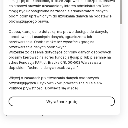
usługi i jej doskonalenie, a także zapewnienie bezpieczeństwa
co stanowi prawnie uzasadniony interes administratora Dane
mogą być udostępniane na zlecenie administratora danych
podmiotom uprawnionym do uzyskania danych na podstawie
obowiązującego prawa.
24.09.2020. Minister nauki i szkolnictwa wyższego Wojciech
Osoba, której dane dotyczą, ma prawo dostępu do danych,
Murdzek. PAP/Mateusz Marek
sprostowania i usunięcia danych, ograniczenia ich
przetwarzania. Osoba może też wycofać zgodę na
Chciałbym, żeby to wszystko co zostało zawarte
przetwarzanie danych osobowych.
w wielkiej reformie - Konstytucji dla Nauki -
Wszelkie zgłoszenia dotyczące ochrony danych osobowych
Ustawie 2,0 było nie tylko kontynuowane, ale
prosimy kierować na adres
fundacja@pap.pl
lub pisemnie na
rozwijane; jest dużo rzeczy do podjęcia, do
adres Fundacja PAP, ul. Bracka 6/8, 00-502 Warszawa z
zrobienia - powiedział minister nauki i szkolnictwa
dopiskiem "ochrona danych osobowych"
wyższego Wojciech Murdzek.
Więcej o zasadach przetwarzania danych osobowych i
przysługujących Użytkownikowi prawach znajduje się w
Polityce prywatności.
Dowiedz się więcej.
W środę premier Mateusz Morawiecki zapowiedział
połączenie dotychczasowych Ministerstwa Edukacji
Narodowej i Ministerstwa Nauki i Szkolnictwa
Wyrażam zgodę
Wyższego. Na czele nowego resortu ma stanąć
poseł PiS Przemysław Czarnek.