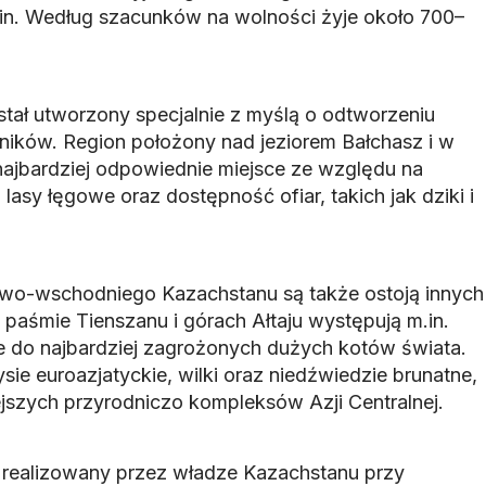
n. Według szacunków na wolności żyje około 700–
stał utworzony specjalnie z myślą o odtworzeniu
żników. Region położony nad jeziorem Bałchasz i w
a najbardziej odpowiednie miejsce ze względu na
lasy łęgowe oraz dostępność ofiar, takich jak dziki i
owo-wschodniego Kazachstanu są także ostoją innych
paśmie Tienszanu i górach Ałtaju występują m.in.
ne do najbardziej zagrożonych dużych kotów świata.
ysie euroazjatyckie, wilki oraz niedźwiedzie brunatne,
ejszych przyrodniczo kompleksów Azji Centralnej.
st realizowany przez władze Kazachstanu przy