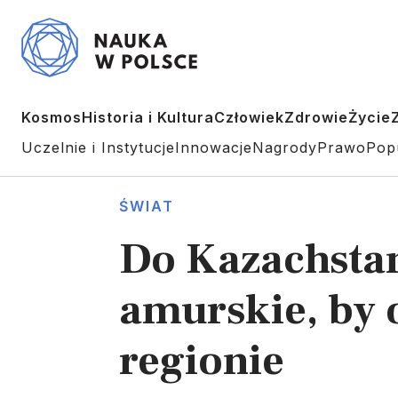
Kosmos
Historia i Kultura
Człowiek
Zdrowie
Życie
Uczelnie i Instytucje
Innowacje
Nagrody
Prawo
Pop
ŚWIAT
Do Kazachstan
amurskie, by 
regionie