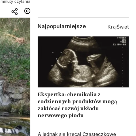
 minuty czytania
Najpopularniejsze
Kraj
Świat
Ekspertka: chemikalia z
codziennych produktów mogą
zakłócać rozwój układu
nerwowego płodu
A jednak się kręcą! Cząsteczkowe