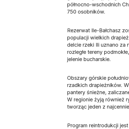
północno-wschodnich Chi
750 osobników.
Rezerwat Ile-Bałchasz zo
populacji wielkich drapie
delcie rzeki Ili uznano z
rozległe tereny podmokłe, 
jelenie bucharskie.
Obszary górskie południ
rzadkich drapieżników. W 
pantery śnieżne, zalicza
W regionie żyją również r
tworząc jeden z najcenni
Program reintrodukcji je