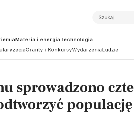
Ziemia
Materia i energia
Technologia
ularyzacja
Granty i Konkursy
Wydarzenia
Ludzie
u sprowadzono czte
odtworzyć populację