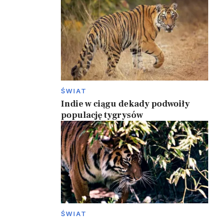
ŚWIAT
Indie w ciągu dekady podwoiły
populację tygrysów
ŚWIAT