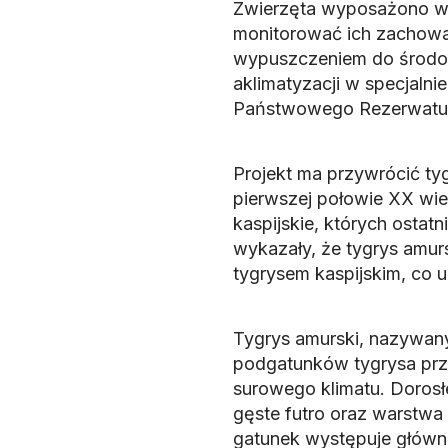
Zwierzęta wyposażono w o
monitorować ich zachowa
wypuszczeniem do środowi
aklimatyzacji w specjaln
Państwowego Rezerwatu P
Projekt ma przywrócić ty
pierwszej połowie XX wie
kaspijskie, których ostat
wykazały, że tygrys amur
tygrysem kaspijskim, co u
Tygrys amurski, nazywany
podgatunków tygrysa prz
surowego klimatu. Doros
gęste futro oraz warstwa 
gatunek występuje główn