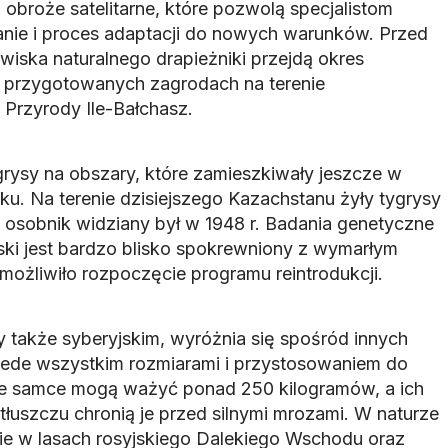
broże satelitarne, które pozwolą specjalistom
nie i proces adaptacji do nowych warunków. Przed
ska naturalnego drapieżniki przejdą okres
ie przygotowanych zagrodach na terenie
rzyrody Ile-Bałchasz.
grysy na obszary, które zamieszkiwały jeszcze w
ku. Na terenie dzisiejszego Kazachstanu żyły tygrysy
ni osobnik widziany był w 1948 r. Badania genetyczne
ski jest bardzo blisko spokrewniony z wymarłym
możliwiło rozpoczęcie programu reintrodukcji.
 także syberyjskim, wyróżnia się spośród innych
ede wszystkim rozmiarami i przystosowaniem do
łe samce mogą ważyć ponad 250 kilogramów, a ich
tłuszczu chronią je przed silnymi mrozami. W naturze
ie w lasach rosyjskiego Dalekiego Wschodu oraz