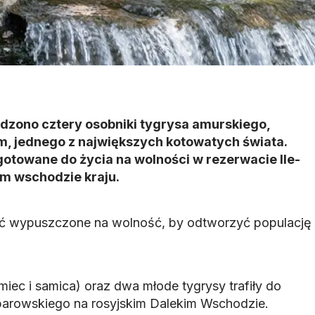
zono cztery osobniki tygrysa amurskiego,
m, jednego z największych kotowatych świata.
otowane do życia na wolności w rezerwacie Ile-
m wschodzie kraju.
ać wypuszczone na wolność, by odtworzyć populację
iec i samica) oraz dwa młode tygrysy trafiły do
barowskiego na rosyjskim Dalekim Wschodzie.