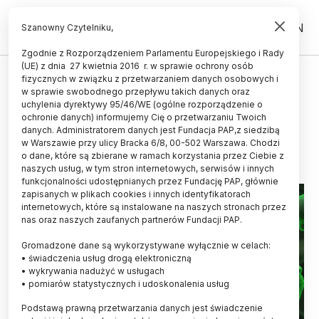
PL
EN
Szanowny Czytelniku,
Zgodnie z Rozporządzeniem Parlamentu Europejskiego i Rady
(UE) z dnia 27 kwietnia 2016 r. w sprawie ochrony osób
fizycznych w związku z przetwarzaniem danych osobowych i
Studenci Politechniki
w sprawie swobodnego przepływu takich danych oraz
Warszawskiej hodują mikroalgi
uchylenia dyrektywy 95/46/WE (ogólne rozporządzenie o
ochronie danych) informujemy Cię o przetwarzaniu Twoich
danych. Administratorem danych jest Fundacja PAP,z siedzibą
03.03.2017
aktualizacja: 03.03.2017
w Warszawie przy ulicy Bracka 6/8, 00-502 Warszawa. Chodzi
2 minuty czytania
o dane, które są zbierane w ramach korzystania przez Ciebie z
naszych usług, w tym stron internetowych, serwisów i innych
funkcjonalności udostępnianych przez Fundację PAP, głównie
zapisanych w plikach cookies i innych identyfikatorach
internetowych, które są instalowane na naszych stronach przez
nas oraz naszych zaufanych partnerów Fundacji PAP.
Gromadzone dane są wykorzystywane wyłącznie w celach:
• świadczenia usług drogą elektroniczną
• wykrywania nadużyć w usługach
• pomiarów statystycznych i udoskonalenia usług
Podstawą prawną przetwarzania danych jest świadczenie