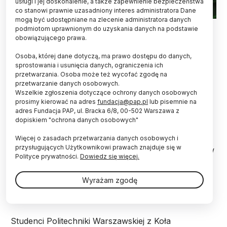
usługi i jej doskonalenie, a także zapewnienie bezpieczeństwa
co stanowi prawnie uzasadniony interes administratora Dane
mogą być udostępniane na zlecenie administratora danych
podmiotom uprawnionym do uzyskania danych na podstawie
Wytwarzanie biopaliw, kosmetyków, leków - do
obowiązującego prawa.
tego wszystkiego można wykorzystać algi,
Osoba, której dane dotyczą, ma prawo dostępu do danych,
organizmy w większości samożywne, wodne i
sprostowania i usunięcia danych, ograniczenia ich
pełne składników odżywczych. Aparaturę do ich
przetwarzania. Osoba może też wycofać zgodę na
hodowli zbudowali studenci z Politechniki
przetwarzanie danych osobowych.
Warszawskiej. Właśnie zaczynają testy swojej
Wszelkie zgłoszenia dotyczące ochrony danych osobowych
instalacji.
prosimy kierować na adres
fundacja@pap.pl
lub pisemnie na
adres Fundacja PAP, ul. Bracka 6/8, 00-502 Warszawa z
dopiskiem "ochrona danych osobowych"
Algi to inaczej glony, a więc grupa bardzo
Więcej o zasadach przetwarzania danych osobowych i
zróżnicowanych organizmów. Łączy je brak
przysługujących Użytkownikowi prawach znajduje się w
wykształconych tkanek, a w większości przypadków
Polityce prywatności.
Dowiedz się więcej.
także samożywność i życie w środowisku wodnym.
Algi zawierają wiele składników odżywczych, co
sprawia, że wciąż szuka się ich kolejnych
Wyrażam zgodę
zastosowań.
Studenci Politechniki Warszawskiej z Koła