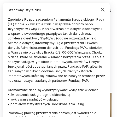
PL
EN
Szanowny Czytelniku,
Zgodnie z Rozporządzeniem Parlamentu Europejskiego i Rady
(UE) z dnia 27 kwietnia 2016 r. w sprawie ochrony osób
UCZELNIE I INSTYTUCJE
fizycznych w związku z przetwarzaniem danych osobowych i
w sprawie swobodnego przepływu takich danych oraz
Wiceminister Gzik: rozumiem
uchylenia dyrektywy 95/46/WE (ogólne rozporządzenie o
potrzeby i oczekiwania
ochronie danych) informujemy Cię o przetwarzaniu Twoich
danych. Administratorem danych jest Fundacja PAP,z siedzibą
środowiska naukowego, ale
w Warszawie przy ulicy Bracka 6/8, 00-502 Warszawa. Chodzi
o dane, które są zbierane w ramach korzystania przez Ciebie z
robimy, co możemy
naszych usług, w tym stron internetowych, serwisów i innych
funkcjonalności udostępnianych przez Fundację PAP, głównie
AGNIESZKA KLIKS-PUDLIK
zapisanych w plikach cookies i innych identyfikatorach
08.05.2026
aktualizacja: 08.05.2026
internetowych, które są instalowane na naszych stronach przez
3 minuty czytania
nas oraz naszych zaufanych partnerów Fundacji PAP.
Gromadzone dane są wykorzystywane wyłącznie w celach:
• świadczenia usług drogą elektroniczną
• wykrywania nadużyć w usługach
• pomiarów statystycznych i udoskonalenia usług
Podstawą prawną przetwarzania danych jest świadczenie