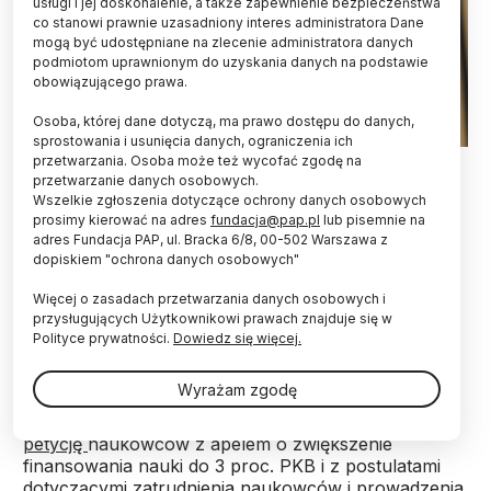
usługi i jej doskonalenie, a także zapewnienie bezpieczeństwa
co stanowi prawnie uzasadniony interes administratora Dane
mogą być udostępniane na zlecenie administratora danych
podmiotom uprawnionym do uzyskania danych na podstawie
obowiązującego prawa.
Osoba, której dane dotyczą, ma prawo dostępu do danych,
sprostowania i usunięcia danych, ograniczenia ich
przetwarzania. Osoba może też wycofać zgodę na
Warszawa, 18.03.2026. Wiceminister nauki i szkolnictwa
wyższego Marek Gzik. PAP/Marcin Obara
przetwarzanie danych osobowych.
Wszelkie zgłoszenia dotyczące ochrony danych osobowych
prosimy kierować na adres
fundacja@pap.pl
lub pisemnie na
Wiceminister nauki prof. Marek Gzik podkreślił w
adres Fundacja PAP, ul. Bracka 6/8, 00-502 Warszawa z
rozmowie z PAP, że jako przedstawiciel
dopiskiem "ochrona danych osobowych"
środowiska naukowego rozumie jego potrzeby i
oczekiwania. Przyznał, że budżet na naukę jest
Więcej o zasadach przetwarzania danych osobowych i
daleki od marzeń. Zapewnił jednak, że resort robi,
przysługujących Użytkownikowi prawach znajduje się w
co w jego mocy, np. podwyższając
Polityce prywatności.
Dowiedz się więcej.
wynagrodzenia.
Wyrażam zgodę
W ten sposób wiceminister skomentował kolejną
petycję
naukowców z apelem o zwiększenie
finansowania nauki do 3 proc. PKB i z postulatami
dotyczącymi zatrudnienia naukowców i prowadzenia