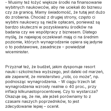
- Musimy też łożyć większe środki na finansowanie
wybitnych naukowców, aby nie uciekali do biznesu
czy za granicę. Mamy świadomość, że tutaj jest dużo
do zrobienia. Chociaż z drugiej strony, często ci
wybitni naukowcy są nieźle opłacani, ponieważ są
bardzo skuteczni w pozyskiwaniu środków na
badania czy we współpracy z biznesem. Dlatego
myślę, że najwięcej oczekiwań mają ci na średnim
poziomie, których wynagrodzenie opiera się jedynie
o to podstawowe, zasadnicze – powiedział
wiceminister.
Przyznał też, że budżet, jakim dysponuje resort
nauki i szkolnictwa wyższego, jest daleki od marzeń,
ale zapewnił, że ministerstwo „robi, co może”, np.
podnosząc wynagrodzenia. - W ciągu trzech lat
wynagrodzenia wzrosły realnie o 40 proc., przy
inflacji kilkunastoprocentowej. Czy to wystarcza?
Okazuje się, że nie, ale jeżeli porównamy to z
czasami naszych poprzedników, to jest
zdecydowanie lepiej – ocenił.