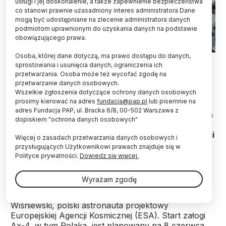
usługi i jej doskonalenie, a także zapewnienie bezpieczeństwa
co stanowi prawnie uzasadniony interes administratora Dane
mogą być udostępniane na zlecenie administratora danych
podmiotom uprawnionym do uzyskania danych na podstawie
obowiązującego prawa.
Osoba, której dane dotyczą, ma prawo dostępu do danych,
Scalable Radiation Monitor (SRM), instrument opracowany w
sprostowania i usunięcia danych, ograniczenia ich
ramach eksperymentu RadMon-on-ISS, podczas testów
przetwarzania. Osoba może też wycofać zgodę na
wibracyjnych. Instrument zainstalowany na wibracyjnym
przetwarzanie danych osobowych.
wzbudniku drgań mechanicznych. Fot. materiały prasowe
Wszelkie zgłoszenia dotyczące ochrony danych osobowych
prosimy kierować na adres
fundacja@pap.pl
lub pisemnie na
Intensywność promieniowania jonizującego i jego
adres Fundacja PAP, ul. Bracka 6/8, 00-502 Warszawa z
wpływ na pracę systemów elektronicznych zbada
dopiskiem "ochrona danych osobowych"
skonstruowany przez polską firmę SigmaLabs
detektor, umieszczony na Międzynarodowej Stacji
Więcej o zasadach przetwarzania danych osobowych i
Kosmicznej (ISS). To jeden z 13 eksperymentów w
przysługujących Użytkownikowi prawach znajduje się w
ramach pierwszej polskiej misji technologiczno-
Polityce prywatności.
Dowiedz się więcej.
naukowej IGNIS.
Wyrażam zgodę
W misji bierze udział dr Sławosz Uznański-
Wiśniewski, polski astronauta projektowy
Europejskiej Agencji Kosmicznej (ESA). Start załogi
Ax-4, w tym Polaka, jest planowany na 8 czerwca.