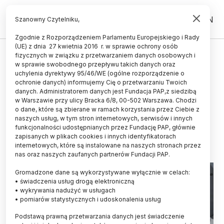
PL
EN
Szanowny Czytelniku,
Zgodnie z Rozporządzeniem Parlamentu Europejskiego i Rady
(UE) z dnia 27 kwietnia 2016 r. w sprawie ochrony osób
KOSMOS
fizycznych w związku z przetwarzaniem danych osobowych i
w sprawie swobodnego przepływu takich danych oraz
Misja IGNIS/ Na ISS będzie
uchylenia dyrektywy 95/46/WE (ogólne rozporządzenie o
testowany polski detektor
ochronie danych) informujemy Cię o przetwarzaniu Twoich
danych. Administratorem danych jest Fundacja PAP,z siedzibą
promieniowania
w Warszawie przy ulicy Bracka 6/8, 00-502 Warszawa. Chodzi
o dane, które są zbierane w ramach korzystania przez Ciebie z
LUDWIKA TOMALA
naszych usług, w tym stron internetowych, serwisów i innych
28.05.2025
aktualizacja: 28.05.2025
funkcjonalności udostępnianych przez Fundację PAP, głównie
3 minuty czytania
zapisanych w plikach cookies i innych identyfikatorach
internetowych, które są instalowane na naszych stronach przez
nas oraz naszych zaufanych partnerów Fundacji PAP.
Gromadzone dane są wykorzystywane wyłącznie w celach:
• świadczenia usług drogą elektroniczną
• wykrywania nadużyć w usługach
• pomiarów statystycznych i udoskonalenia usług
Podstawą prawną przetwarzania danych jest świadczenie