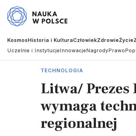
Kosmos
Historia i Kultura
Człowiek
Zdrowie
Życie
Uczelnie i Instytucje
Innowacje
Nagrody
Prawo
Pop
TECHNOLOGIA
Litwa/ Prezes
wymaga techno
regionalnej