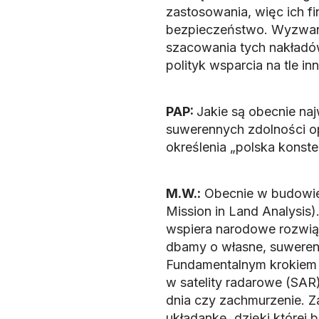
zastosowania, więc ich f
bezpieczeństwo. Wyzwani
szacowania tych nakładó
polityk wsparcia na tle in
PAP:
Jakie są obecnie na
suwerennych zdolności op
określenia „polska konste
M.W.:
Obecnie w budowie
Mission in Land Analysis
wspiera narodowe rozwiąz
dbamy o własne, suwerenn
Fundamentalnym krokiem 
w satelity radarowe (SAR
dnia czy zachmurzenie. Za
układankę, dzięki której