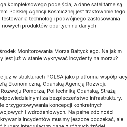
ga kompleksowego podejścia, a dane satelitarne są
etem Polskiej Agencji Kosmicznej jest traktowanie tego
o testowania technologii podwójnego zastosowania
ia nowych produktów opartych na danych
środek Monitorowania Morza Bałtyckiego. Na jakim
Czy jest już w stanie wykrywać incydenty na morzu?
e już w strukturach POLSA jako platforma współprac
refą Ekonomiczną, Gdańską Agencją Rozwoju
Rozwoju Pomorza, Politechniką Gdańską, Strażą
odpowiedzialnymi za bezpieczeństwo infrastruktury.
pie przygotowywania koncepcji konkretnych
ojowych i wdrożeniowych. Na pełne zdolności
ykrywania incydentów musimy jeszcze poczekać, ale
 hubem integrującym dane z różnych źródeł.