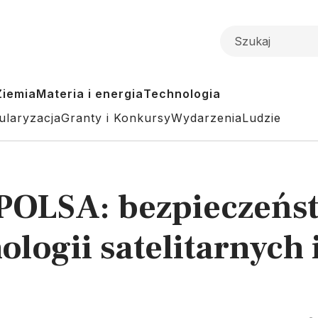
Ziemia
Materia i energia
Technologia
ularyzacja
Granty i Konkursy
Wydarzenia
Ludzie
 POLSA: bezpieczeńs
logii satelitarnych 