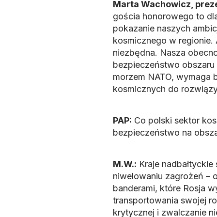
Marta Wachowicz, preze
gościa honorowego to dla
pokazanie naszych ambicj
kosmicznego w regionie. 
niezbędna. Nasza obecnoś
bezpieczeństwo obszaru 
morzem NATO, wymaga bow
kosmicznych do rozwiązy
PAP:
Co polski sektor kos
bezpieczeństwo na obsza
M.W.:
Kraje nadbałtyckie 
niwelowaniu zagrożeń – od
banderami, które Rosja w
transportowania swojej ro
krytycznej i zwalczanie 