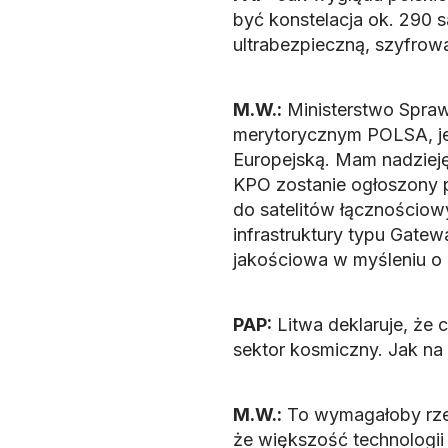
być konstelacja ok. 290 s
ultrabezpieczną, szyfrowa
M.W.:
Ministerstwo Spraw
merytorycznym POLSA, je
Europejską. Mam nadzieję
KPO zostanie ogłoszony p
do satelitów łącznościo
infrastruktury typu Gatew
jakościowa w myśleniu o 
PAP:
Litwa deklaruje, że
sektor kosmiczny. Jak na
M.W.:
To wymagałoby rze
że większość technologi