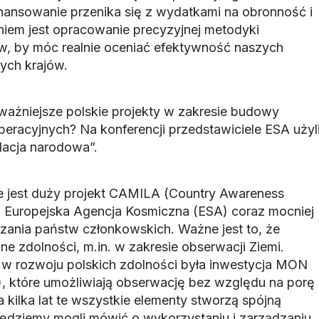
inansowanie przenika się z wydatkami na obronność i
em jest opracowanie precyzyjnej metodyki
w, by móc realnie oceniać efektywność naszych
nych krajów.
jważniejsze polskie projekty w zakresie budowy
eracyjnych? Na konferencji przedstawiciele ESA użyl
lacja narodowa”.
 jest duży projekt CAMILA (Country Awareness
). Europejska Agencja Kosmiczna (ESA) coraz mocniej
ania państw członkowskich. Ważne jest to, że
e zdolności, m.in. w zakresie obserwacji Ziemi.
w rozwoju polskich zdolności była inwestycja MON
), które umożliwiają obserwację bez względu na porę
 kilka lat te wszystkie elementy stworzą spójną
 będziemy mogli mówić o wykorzystaniu i zarządzaniu