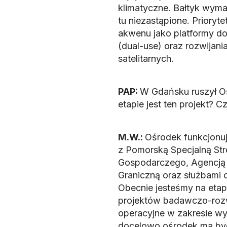
klimatyczne. Bałtyk wyma
tu niezastąpione. Prioryt
akwenu jako platformy d
(dual-use) oraz rozwijan
satelitarnych.
PAP:
W Gdańsku ruszył O
etapie jest ten projekt? 
M.W.:
Ośrodek funkcjonuj
z Pomorską Specjalną St
Gospodarczego, Agencją 
Graniczną oraz służbami 
Obecnie jesteśmy na eta
projektów badawczo-rozw
operacyjne w zakresie w
docelowo ośrodek ma być