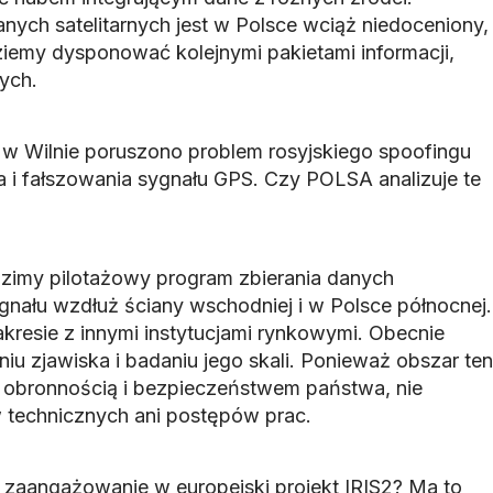
nych satelitarnych jest w Polsce wciąż niedoceniony,
ziemy dysponować kolejnymi pakietami informacji,
ych.
 w Wilnie poruszono problem rosyjskiego spoofingu
a i fałszowania sygnału GPS. Czy POLSA analizuje te
dzimy pilotażowy program zbierania danych
nału wzdłuż ściany wschodniej i w Polsce północnej.
resie z innymi instytucjami rynkowymi. Obecnie
iu zjawiska i badaniu jego skali. Ponieważ obszar ten
 obronnością i bezpieczeństwem państwa, nie
technicznych ani postępów prac.
 zaangażowanie w europejski projekt IRIS2? Ma to