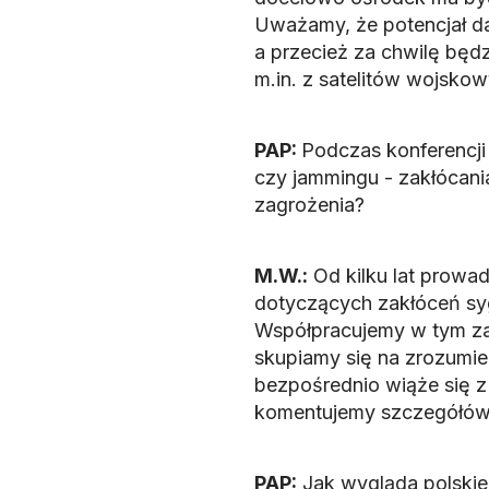
Uważamy, że potencjał da
a przecież za chwilę będ
m.in. z satelitów wojskow
PAP:
Podczas konferencji
czy jammingu - zakłócani
zagrożenia?
M.W.:
Od kilku lat prowa
dotyczących zakłóceń syg
Współpracujemy w tym zak
skupiamy się na zrozumien
bezpośrednio wiąże się z
komentujemy szczegółów 
PAP:
Jak wygląda polskie