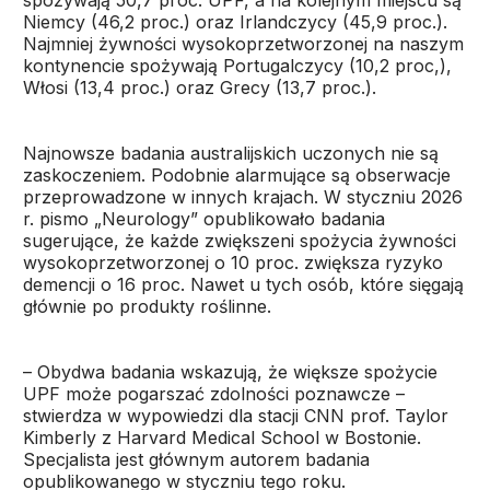
spożywają 50,7 proc. UPF, a na kolejnym miejscu są
Niemcy (46,2 proc.) oraz Irlandczycy (45,9 proc.).
Najmniej żywności wysokoprzetworzonej na naszym
kontynencie spożywają Portugalczycy (10,2 proc,),
Włosi (13,4 proc.) oraz Grecy (13,7 proc.).
Najnowsze badania australijskich uczonych nie są
zaskoczeniem. Podobnie alarmujące są obserwacje
przeprowadzone w innych krajach. W styczniu 2026
r. pismo „Neurology” opublikowało badania
sugerujące, że każde zwiększeni spożycia żywności
wysokoprzetworzonej o 10 proc. zwiększa ryzyko
demencji o 16 proc. Nawet u tych osób, które sięgają
głównie po produkty roślinne.
– Obydwa badania wskazują, że większe spożycie
UPF może pogarszać zdolności poznawcze –
stwierdza w wypowiedzi dla stacji CNN prof. Taylor
Kimberly z Harvard Medical School w Bostonie.
Specjalista jest głównym autorem badania
opublikowanego w styczniu tego roku.