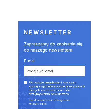
NEWSLETTER
Zapraszamy do zapisania się
do naszego newslettera
E-mail
Akceptuje
regulamin
i wyrażam
zgodę naprzetwarzanie powyższych
danych osobowych w celu
otrzymywania newslettera.