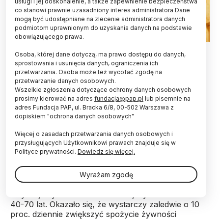
usługi i jej doskonalenie, a także zapewnienie bezpieczeństwa
co stanowi prawnie uzasadniony interes administratora Dane
mogą być udostępniane na zlecenie administratora danych
podmiotom uprawnionym do uzyskania danych na podstawie
obowiązującego prawa.
Warszawa, 30.01.2020. Chipsy ziemniaczane. PAP/Andrzej
Osoba, której dane dotyczą, ma prawo dostępu do danych,
Lange
sprostowania i usunięcia danych, ograniczenia ich
przetwarzania. Osoba może też wycofać zgodę na
Nawet niewielka porcja chipsów ziemniaczanych
przetwarzanie danych osobowych.
dziennie może zwiększyć ryzyko demencji –
Wszelkie zgłoszenia dotyczące ochrony danych osobowych
wynika z najnowszych badań. To kolejne
prosimy kierować na adres
fundacja@pap.pl
lub pisemnie na
obserwacje wskazujące na szkodliwe działanie
adres Fundacja PAP, ul. Bracka 6/8, 00-502 Warszawa z
żywności wysokoprzetworzonej. Wcześniej
dopiskiem "ochrona danych osobowych"
wykazano, że zwiększa ona ryzyko otyłości,
Więcej o zasadach przetwarzania danych osobowych i
cukrzycy, a nawet depresji i zaburzeń snu.
przysługujących Użytkownikowi prawach znajduje się w
Polityce prywatności.
Dowiedz się więcej.
Najnowsze badania publikuje pismo „Alzheimer &
Dementia: Diagnosis, Assessment & Disease
Wyrażam zgodę
Monitorung”. W ciągu roku przeanalizowano
zwyczaje żywienie 2 100 Australijczyków w wieku
40-70 lat. Okazało się, że wystarczy zaledwie o 10
proc. dziennie zwiększyć spożycie żywności