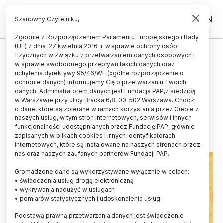
PL
EN
Szanowny Czytelniku,
Zgodnie z Rozporządzeniem Parlamentu Europejskiego i Rady
(UE) z dnia 27 kwietnia 2016 r. w sprawie ochrony osób
ŚWIAT
fizycznych w związku z przetwarzaniem danych osobowych i
w sprawie swobodnego przepływu takich danych oraz
Badania: nawet jedna porcja
uchylenia dyrektywy 95/46/WE (ogólne rozporządzenie o
chipsów dziennie zwiększa ryzyko
ochronie danych) informujemy Cię o przetwarzaniu Twoich
danych. Administratorem danych jest Fundacja PAP,z siedzibą
demencji
w Warszawie przy ulicy Bracka 6/8, 00-502 Warszawa. Chodzi
o dane, które są zbierane w ramach korzystania przez Ciebie z
07.05.2026
aktualizacja: 07.05.2026
naszych usług, w tym stron internetowych, serwisów i innych
2 minuty czytania
funkcjonalności udostępnianych przez Fundację PAP, głównie
zapisanych w plikach cookies i innych identyfikatorach
internetowych, które są instalowane na naszych stronach przez
nas oraz naszych zaufanych partnerów Fundacji PAP.
Gromadzone dane są wykorzystywane wyłącznie w celach:
• świadczenia usług drogą elektroniczną
• wykrywania nadużyć w usługach
• pomiarów statystycznych i udoskonalenia usług
Podstawą prawną przetwarzania danych jest świadczenie