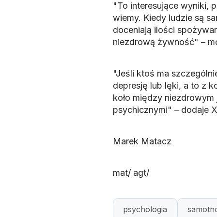
"To interesujące wyniki, 
wiemy. Kiedy ludzie są s
doceniają ilości spożywa
niezdrową żywność" – mó
"Jeśli ktoś ma szczególnie
depresję lub lęki, a to z 
koło między niezdrowym
psychicznymi" – dodaje X
Marek Matacz
mat/ agt/
psychologia
samotn