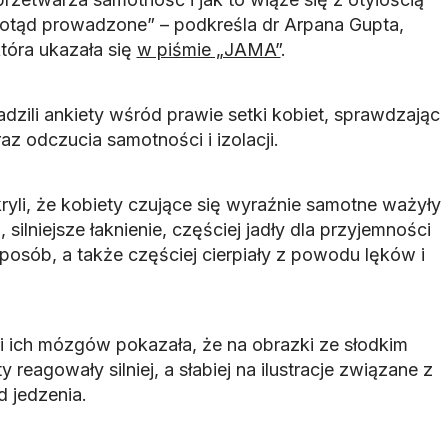
dotąd prowadzone” – podkreśla dr Arpana Gupta,
która ukazała się
w piśmie „JAMA”
.
adzili ankiety wśród prawie setki kobiet, sprawdzając
az odczucia samotności i izolacji.
yli, że kobiety czujące się wyraźnie samotne ważyły
 silniejsze łaknienie, częściej jadły dla przyjemności
posób, a także częściej cierpiały z powodu lęków i
ci ich mózgów pokazała, że na obrazki ze słodkim
reagowały silniej, a słabiej na ilustracje związane z
 jedzenia.