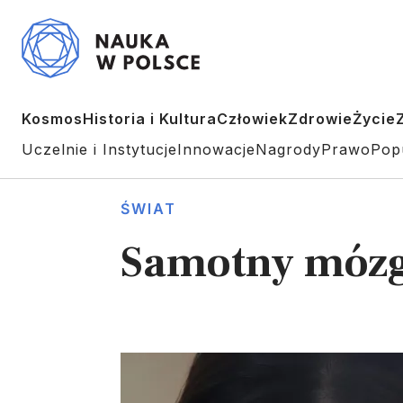
Kosmos
Historia i Kultura
Człowiek
Zdrowie
Życie
Uczelnie i Instytucje
Innowacje
Nagrody
Prawo
Pop
ŚWIAT
Samotny mózg 