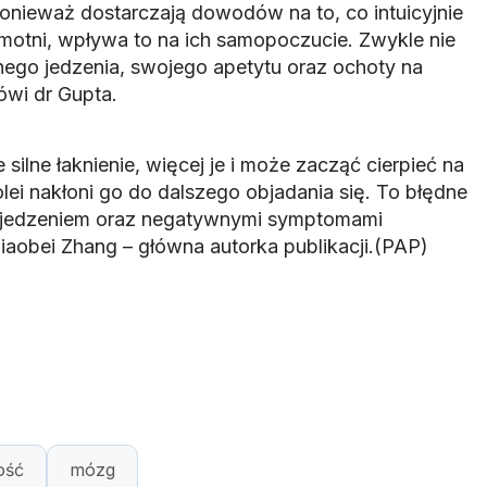
ponieważ dostarczają dowodów na to, co intuicyjnie
amotni, wpływa to na ich samopoczucie. Zwykle nie
nego jedzenia, swojego apetytu oraz ochoty na
wi dr Gupta.
 silne łaknienie, więcej je i może zacząć cierpieć na
kolei nakłoni go do dalszego objadania się. To błędne
 jedzeniem oraz negatywnymi symptomami
iaobei Zhang – główna autorka publikacji.(PAP)
ość
mózg