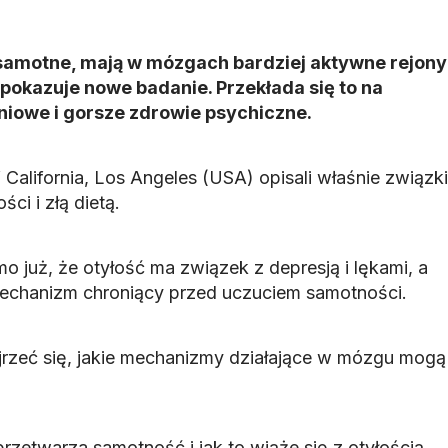
ę samotne, mają w mózgach bardziej aktywne rejony
 pokazuje nowe badanie. Przekłada się to na
niowe i gorsze zdrowie psychiczne.
California, Los Angeles (USA) opisali właśnie związki
i i złą dietą.
 już, że otyłość ma związek z depresją i lękami, a
mechanizm chroniący przed uczuciem samotności.
yjrzeć się, jakie mechanizmy działające w mózgu mogą
rzetwarza samotność i jak to wiąże się z otyłością