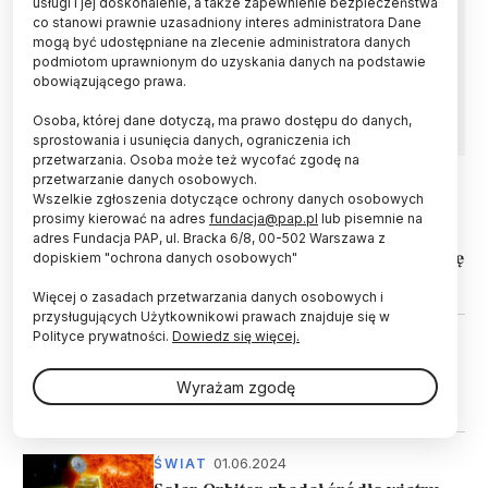
usługi i jej doskonalenie, a także zapewnienie bezpieczeństwa
Europejsko-amerykańska sonda Solar Orbiter
co stanowi prawnie uzasadniony interes administratora Dane
przesłała wysokiej rozdzielczości, najszersze
mogą być udostępniane na zlecenie administratora danych
jak dotąd ujęcie Słońca, stworzone z 200
podmiotom uprawnionym do uzyskania danych na podstawie
fotografii. Doskonale widać na nim zachowanie
obowiązującego prawa.
korony.
Osoba, której dane dotyczą, ma prawo dostępu do danych,
sprostowania i usunięcia danych, ograniczenia ich
przetwarzania. Osoba może też wycofać zgodę na
przetwarzanie danych osobowych.
Wszelkie zgłoszenia dotyczące ochrony danych osobowych
14.03.2025
ŚWIAT
prosimy kierować na adres
fundacja@pap.pl
lub pisemnie na
ESA szuka chętnych do analizy
adres Fundacja PAP, ul. Bracka 6/8, 00-502 Warszawa z
danych zgromadzonych przez sondę
dopiskiem "ochrona danych osobowych"
Solar Orbiter
Więcej o zasadach przetwarzania danych osobowych i
przysługujących Użytkownikowi prawach znajduje się w
Polityce prywatności.
Dowiedz się więcej.
26.02.2025
ŚWIAT
Solar Orbiter minął Wenus
Wyrażam zgodę
01.06.2024
ŚWIAT