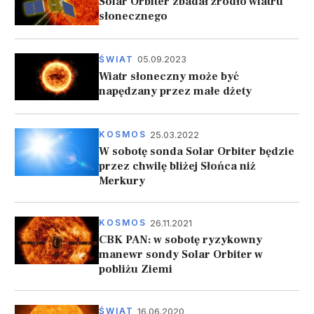
Solar Orbiter zbadał źródło wiatru
słonecznego
05.09.2023
ŚWIAT
Wiatr słoneczny może być
napędzany przez małe dżety
25.03.2022
KOSMOS
W sobotę sonda Solar Orbiter będzie
przez chwilę bliżej Słońca niż
Merkury
26.11.2021
KOSMOS
CBK PAN: w sobotę ryzykowny
manewr sondy Solar Orbiter w
pobliżu Ziemi
16.06.2020
ŚWIAT