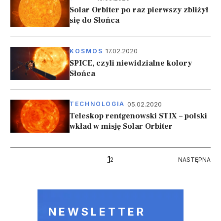
Solar Orbiter po raz pierwszy zbliżył
się do Słońca
17.02.2020
KOSMOS
SPICE, czyli niewidzialne kolory
Słońca
05.02.2020
TECHNOLOGIA
Teleskop rentgenowski STIX – polski
wkład w misję Solar Orbiter
Stronicowanie
1
NASTĘPNA
2
NASTĘPNA
NEWSLETTER