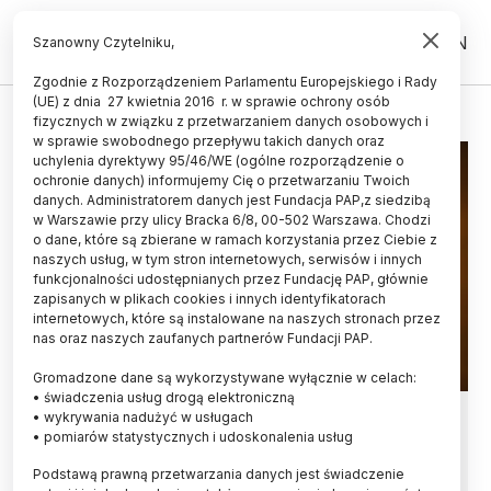
PL
EN
Szanowny Czytelniku,
Zgodnie z Rozporządzeniem Parlamentu Europejskiego i Rady
(UE) z dnia 27 kwietnia 2016 r. w sprawie ochrony osób
SOLAR ORBITER
fizycznych w związku z przetwarzaniem danych osobowych i
w sprawie swobodnego przepływu takich danych oraz
uchylenia dyrektywy 95/46/WE (ogólne rozporządzenie o
ochronie danych) informujemy Cię o przetwarzaniu Twoich
danych. Administratorem danych jest Fundacja PAP,z siedzibą
w Warszawie przy ulicy Bracka 6/8, 00-502 Warszawa. Chodzi
o dane, które są zbierane w ramach korzystania przez Ciebie z
naszych usług, w tym stron internetowych, serwisów i innych
funkcjonalności udostępnianych przez Fundację PAP, głównie
zapisanych w plikach cookies i innych identyfikatorach
internetowych, które są instalowane na naszych stronach przez
nas oraz naszych zaufanych partnerów Fundacji PAP.
Gromadzone dane są wykorzystywane wyłącznie w celach:
• świadczenia usług drogą elektroniczną
Solar Orbiter przesłał wyjątkowe
• wykrywania nadużyć w usługach
• pomiarów statystycznych i udoskonalenia usług
zdjęcie Słońca
Podstawą prawną przetwarzania danych jest świadczenie