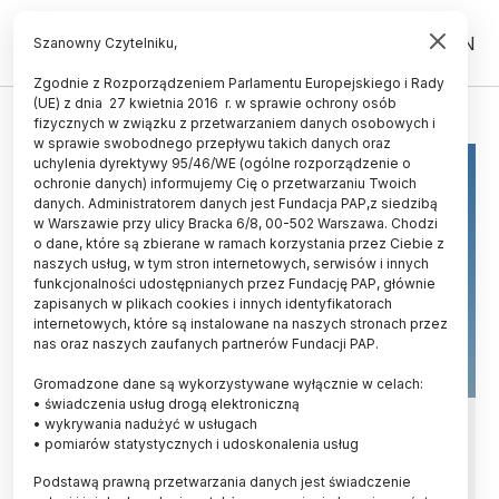
PL
EN
Szanowny Czytelniku,
Zgodnie z Rozporządzeniem Parlamentu Europejskiego i Rady
(UE) z dnia 27 kwietnia 2016 r. w sprawie ochrony osób
NAUKA
fizycznych w związku z przetwarzaniem danych osobowych i
w sprawie swobodnego przepływu takich danych oraz
uchylenia dyrektywy 95/46/WE (ogólne rozporządzenie o
ochronie danych) informujemy Cię o przetwarzaniu Twoich
danych. Administratorem danych jest Fundacja PAP,z siedzibą
w Warszawie przy ulicy Bracka 6/8, 00-502 Warszawa. Chodzi
o dane, które są zbierane w ramach korzystania przez Ciebie z
naszych usług, w tym stron internetowych, serwisów i innych
funkcjonalności udostępnianych przez Fundację PAP, głównie
zapisanych w plikach cookies i innych identyfikatorach
internetowych, które są instalowane na naszych stronach przez
nas oraz naszych zaufanych partnerów Fundacji PAP.
Gromadzone dane są wykorzystywane wyłącznie w celach:
• świadczenia usług drogą elektroniczną
Ogłoszono laureatów pierwszej
• wykrywania nadużyć w usługach
• pomiarów statystycznych i udoskonalenia usług
edycji konkursu „Nauka Sprawdza”
Podstawą prawną przetwarzania danych jest świadczenie