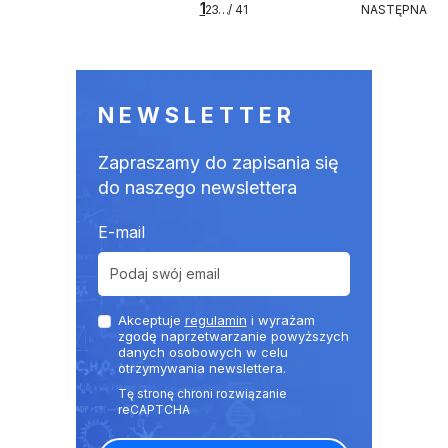
1
41
NASTĘPNA
2
3
…
/ 41
NASTĘPNA
NEWSLETTER
Zapraszamy do zapisania się
do naszego newslettera
E-mail
Akceptuje
regulamin
i wyrażam
zgodę naprzetwarzanie powyższych
danych osobowych w celu
otrzymywania newslettera.