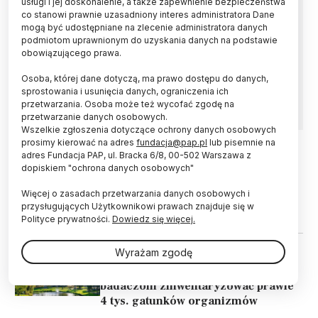
usługi i jej doskonalenie, a także zapewnienie bezpieczeństwa
Dr n. med. Michał Ordak, dr hab. Agnieszka A.
co stanowi prawnie uzasadniony interes administratora Dane
Niekrewicz i dr Lidia Wiśniewska Nogaj - to
mogą być udostępniane na zlecenie administratora danych
laureaci pierwszej edycji ogólnopolskiego
podmiotom uprawnionym do uzyskania danych na podstawie
konkursu grantowego „Nauka Sprawdza”.
obowiązującego prawa.
Celem konkursu, organizowanego przez jest
Centrum Współpracy i Dialogu UW, jest walka z
Osoba, której dane dotyczą, ma prawo dostępu do danych,
dezinformacją.
sprostowania i usunięcia danych, ograniczenia ich
przetwarzania. Osoba może też wycofać zgodę na
przetwarzanie danych osobowych.
Wszelkie zgłoszenia dotyczące ochrony danych osobowych
prosimy kierować na adres
fundacja@pap.pl
lub pisemnie na
adres Fundacja PAP, ul. Bracka 6/8, 00-502 Warszawa z
22.07.2026
UCZELNIE I INSTYTUCJE
dopiskiem "ochrona danych osobowych"
Centrum Badań nad Nauką i
Więcej o zasadach przetwarzania danych osobowych i
Szkolnictwem Wyższym powstało w
przysługujących Użytkownikowi prawach znajduje się w
Ośrodku Przetwarzania Informacji
Polityce prywatności.
Dowiedz się więcej.
Wyrażam zgodę
16.07.2026
ŚWIAT
Holandia/ Mieszkańcy pomogli
badaczom zinwentaryzować prawie
4 tys. gatunków organizmów