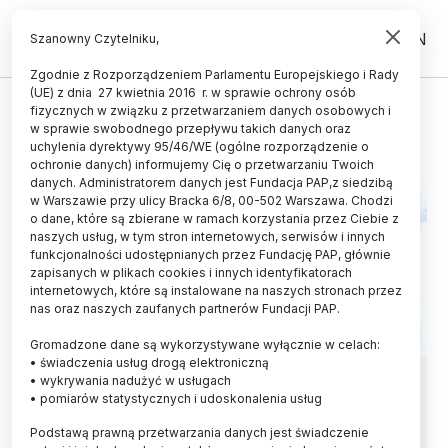
PL
EN
Szanowny Czytelniku,
Zgodnie z Rozporządzeniem Parlamentu Europejskiego i Rady
(UE) z dnia 27 kwietnia 2016 r. w sprawie ochrony osób
DOPAMINA
fizycznych w związku z przetwarzaniem danych osobowych i
w sprawie swobodnego przepływu takich danych oraz
uchylenia dyrektywy 95/46/WE (ogólne rozporządzenie o
ochronie danych) informujemy Cię o przetwarzaniu Twoich
danych. Administratorem danych jest Fundacja PAP,z siedzibą
w Warszawie przy ulicy Bracka 6/8, 00-502 Warszawa. Chodzi
o dane, które są zbierane w ramach korzystania przez Ciebie z
naszych usług, w tym stron internetowych, serwisów i innych
funkcjonalności udostępnianych przez Fundację PAP, głównie
zapisanych w plikach cookies i innych identyfikatorach
internetowych, które są instalowane na naszych stronach przez
nas oraz naszych zaufanych partnerów Fundacji PAP.
Gromadzone dane są wykorzystywane wyłącznie w celach:
• świadczenia usług drogą elektroniczną
Czujnik łez pokaże poziom
• wykrywania nadużyć w usługach
• pomiarów statystycznych i udoskonalenia usług
dopaminy w mózgu
Podstawą prawną przetwarzania danych jest świadczenie