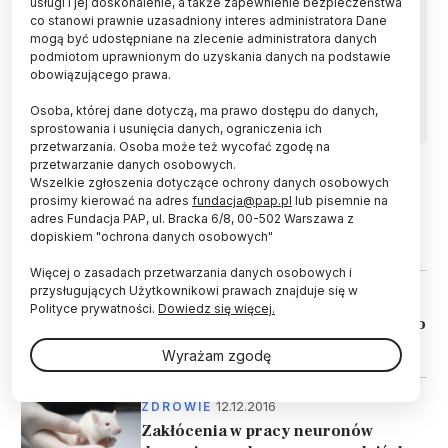
usługi i jej doskonalenie, a także zapewnienie bezpieczeństwa
Opracowano sensor, który poprzez analizę
co stanowi prawnie uzasadniony interes administratora Dane
kilku kropel łez może określić poziom
mogą być udostępniane na zlecenie administratora danych
dopaminy w mózgu. Zaburzenia jej stężenia
podmiotom uprawnionym do uzyskania danych na podstawie
towarzyszom różnym problemom
obowiązującego prawa.
neurologicznym.
Osoba, której dane dotyczą, ma prawo dostępu do danych,
sprostowania i usunięcia danych, ograniczenia ich
przetwarzania. Osoba może też wycofać zgodę na
przetwarzanie danych osobowych.
Wszelkie zgłoszenia dotyczące ochrony danych osobowych
17.06.2026
ŚWIAT
prosimy kierować na adres
fundacja@pap.pl
lub pisemnie na
Naukowcy: młodzież ma za mało
adres Fundacja PAP, ul. Bracka 6/8, 00-502 Warszawa z
dopaminy
dopiskiem "ochrona danych osobowych"
Więcej o zasadach przetwarzania danych osobowych i
przysługujących Użytkownikowi prawach znajduje się w
17.07.2025
ŚWIAT
Polityce prywatności.
Dowiedz się więcej.
Dopamina działa inaczej niż sądzono
Wyrażam zgodę
12.12.2016
ZDROWIE
Zakłócenia w pracy neuronów