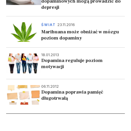
dopaminowych mogą prowadzić do
depresji
23.11.2016
ŚWIAT
Marihuana może obniżać w mózgu
poziom dopaminy
18.01.2013
Dopamina reguluje poziom
motywacji
06.11.2012
Dopamina poprawia pamięć
długotrwałą
Stronicowanie