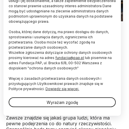
usługi i jej doskonalenie, a także zapewnienie bezpieczeństwa
co stanowi prawnie uzasadniony interes administratora Dane
mogą być udostępniane na zlecenie administratora danych
podmiotom uprawnionym do uzyskania danych na podstawie
obowiązującego prawa.
Fot. Adobe Stock
Osoba, której dane dotyczą, ma prawo dostępu do danych,
Myślenie spiskowe towarzyszy człowiekowi od
sprostowania i usunięcia danych, ograniczenia ich
przetwarzania. Osoba może też wycofać zgodę na
wieków, bo tendencja do pewnego rodzaju
przetwarzanie danych osobowych.
podejrzliwości jest w nas głęboko zakorzeniona.
Wszelkie zgłoszenia dotyczące ochrony danych osobowych
Szczególnie jednak sprzyjają teoriom spiskowym
prosimy kierować na adres
fundacja@pap.pl
lub pisemnie na
okresy niepokoju lub zawirowań historycznych –
adres Fundacja PAP, ul. Bracka 6/8, 00-502 Warszawa z
wskazał w rozmowie z PAP psycholog dr Michał
dopiskiem "ochrona danych osobowych"
Kosakowski z UAM.
Więcej o zasadach przetwarzania danych osobowych i
przysługujących Użytkownikowi prawach znajduje się w
Jak powiedział naukowiec z Wydziału Psychologii i
Polityce prywatności.
Dowiedz się więcej.
Kognitywistyki Uniwersytetu im. Adama Mickiewicza
w Poznaniu, myślenie spiskowe towarzyszy
Wyrażam zgodę
człowiekowi od wieków, a na przestrzeni ostatnich
stu lat utrzymuje się na podobnym poziomie. -
Zawsze znajdzie się jakaś grupa ludzi, która ma
pewne podejrzenia co do natury rzeczywistości.