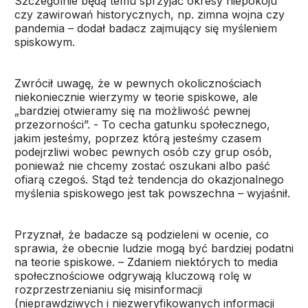
Szczególnie będą temu sprzyjać okresy niepokoju
czy zawirowań historycznych, np. zimna wojna czy
pandemia – dodał badacz zajmujący się myśleniem
spiskowym.
Zwrócił uwagę, że w pewnych okolicznościach
niekoniecznie wierzymy w teorie spiskowe, ale
„bardziej otwieramy się na możliwość pewnej
przezorności”. - To cecha gatunku społecznego,
jakim jesteśmy, poprzez którą jesteśmy czasem
podejrzliwi wobec pewnych osób czy grup osób,
ponieważ nie chcemy zostać oszukani albo paść
ofiarą czegoś. Stąd też tendencja do okazjonalnego
myślenia spiskowego jest tak powszechna – wyjaśnił.
Przyznał, że badacze są podzieleni w ocenie, co
sprawia, że obecnie ludzie mogą być bardziej podatni
na teorie spiskowe. – Zdaniem niektórych to media
społecznościowe odgrywają kluczową rolę w
rozprzestrzenianiu się misinformacji
(nieprawdziwych i niezweryfikowanych informacji