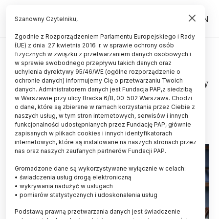
PL
EN
Szanowny Czytelniku,
Zgodnie z Rozporządzeniem Parlamentu Europejskiego i Rady
(UE) z dnia 27 kwietnia 2016 r. w sprawie ochrony osób
CZŁOWIEK
fizycznych w związku z przetwarzaniem danych osobowych i
w sprawie swobodnego przepływu takich danych oraz
Psycholog: myślenie spiskowe
uchylenia dyrektywy 95/46/WE (ogólne rozporządzenie o
towarzyszy człowiekowi od wieków
ochronie danych) informujemy Cię o przetwarzaniu Twoich
danych. Administratorem danych jest Fundacja PAP,z siedzibą
w Warszawie przy ulicy Bracka 6/8, 00-502 Warszawa. Chodzi
AGNIESZKA KLIKS-PUDLIK
o dane, które są zbierane w ramach korzystania przez Ciebie z
11.06.2026
aktualizacja: 11.06.2026
naszych usług, w tym stron internetowych, serwisów i innych
4 minuty czytania
funkcjonalności udostępnianych przez Fundację PAP, głównie
zapisanych w plikach cookies i innych identyfikatorach
internetowych, które są instalowane na naszych stronach przez
nas oraz naszych zaufanych partnerów Fundacji PAP.
Gromadzone dane są wykorzystywane wyłącznie w celach:
• świadczenia usług drogą elektroniczną
• wykrywania nadużyć w usługach
• pomiarów statystycznych i udoskonalenia usług
Podstawą prawną przetwarzania danych jest świadczenie