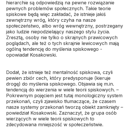
hierarchie są odpowiedzią na pewne rozwiązanie
pewnych problemów społecznych. Takie teorie
spiskowe będą więc zakładać, że istnieje jakiś
zewnętrzny wróg, który czyha na nasze
społeczeństwo, albo wróg wewnętrzny, postrzegany
jako ludzie niepodzielający naszego stylu życia.
Zresztą, osoby nie tylko o skrajnych prawicowych
poglądach, ale też o tych skrajnie lewicowych mają
ogólną tendencję do myślenia spiskowego -
opowiadał Kosakowski.
Dodał, że istnieje też mentalność spiskowa, czyli
pewien zbiór cech, który predysponuje (kieruje
drogę) do myślenia spiskowego. Objawia się m.in.
tendencją do wierzenia w wiele teorii spiskowych. –
Pokrewnym pojęciem jest tutaj monologiczny system
przekonań, czyli zjawisko tłumaczące, że czasem
nasze systemy przekonań tworzą obiekt zamknięty –
powiedział Kosakowski. Zaznaczył, że grupa osób
wierzących w wiele teorii spiskowych to
zdecydowana mniejszość w społeczeństwie.