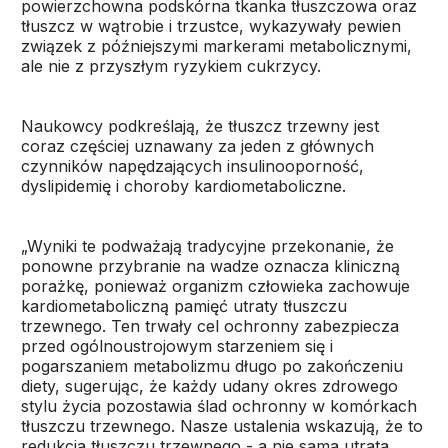
powierzchowna podskórna tkanka tłuszczowa oraz
tłuszcz w wątrobie i trzustce, wykazywały pewien
związek z późniejszymi markerami metabolicznymi,
ale nie z przyszłym ryzykiem cukrzycy.
Naukowcy podkreślają, że tłuszcz trzewny jest
coraz częściej uznawany za jeden z głównych
czynników napędzających insulinooporność,
dyslipidemię i choroby kardiometaboliczne.
„Wyniki te podważają tradycyjne przekonanie, że
ponowne przybranie na wadze oznacza kliniczną
porażkę, ponieważ organizm człowieka zachowuje
kardiometaboliczną pamięć utraty tłuszczu
trzewnego. Ten trwały cel ochronny zabezpiecza
przed ogólnoustrojowym starzeniem się i
pogarszaniem metabolizmu długo po zakończeniu
diety, sugerując, że każdy udany okres zdrowego
stylu życia pozostawia ślad ochronny w komórkach
tłuszczu trzewnego. Nasze ustalenia wskazują, że to
redukcja tłuszczu trzewnego - a nie sama utrata