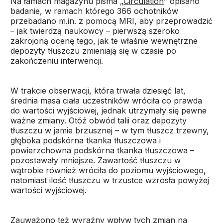
Na łamach magazynu pisma „
Circulation
” opisano
badanie, w ramach którego 366 ochotników
przebadano m.in. z pomocą MRI, aby przeprowadzić
– jak twierdzą naukowcy – pierwszą szeroko
zakrojoną ocenę tego, jak te właśnie wewnętrzne
depozyty tłuszczu zmieniają się w czasie po
zakończeniu interwencji.
W trakcie obserwacji, która trwała dziesięć lat,
średnia masa ciała uczestników wróciła co prawda
do wartości wyjściowej, jednak utrzymały się pewne
ważne zmiany. Otóż obwód talii oraz depozyty
tłuszczu w jamie brzusznej – w tym tłuszcz trzewny,
głęboka podskórna tkanka tłuszczowa i
powierzchowna podskórna tkanka tłuszczowa –
pozostawały mniejsze. Zawartość tłuszczu w
wątrobie również wróciła do poziomu wyjściowego,
natomiast ilość tłuszczu w trzustce wzrosła powyżej
wartości wyjściowej.
Zauważono też wyraźny wpływ tych zmian na