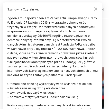
PL
EN
Szanowny Czytelniku,
Zgodnie z Rozporządzeniem Parlamentu Europejskiego i Rady
(UE) z dnia 27 kwietnia 2016 r. w sprawie ochrony osób
ŚWIAT
fizycznych w związku z przetwarzaniem danych osobowych i
w sprawie swobodnego przepływu takich danych oraz
Utrata tłuszczu z brzucha na
uchylenia dyrektywy 95/46/WE (ogólne rozporządzenie o
długo wspiera zdrowie
ochronie danych) informujemy Cię o przetwarzaniu Twoich
danych. Administratorem danych jest Fundacja PAP,z siedzibą
w Warszawie przy ulicy Bracka 6/8, 00-502 Warszawa. Chodzi
14.06.2026
aktualizacja: 14.06.2026
o dane, które są zbierane w ramach korzystania przez Ciebie z
3 minuty czytania
naszych usług, w tym stron internetowych, serwisów i innych
funkcjonalności udostępnianych przez Fundację PAP, głównie
zapisanych w plikach cookies i innych identyfikatorach
internetowych, które są instalowane na naszych stronach przez
nas oraz naszych zaufanych partnerów Fundacji PAP.
Gromadzone dane są wykorzystywane wyłącznie w celach:
• świadczenia usług drogą elektroniczną
• wykrywania nadużyć w usługach
• pomiarów statystycznych i udoskonalenia usług
Podstawą prawną przetwarzania danych jest świadczenie