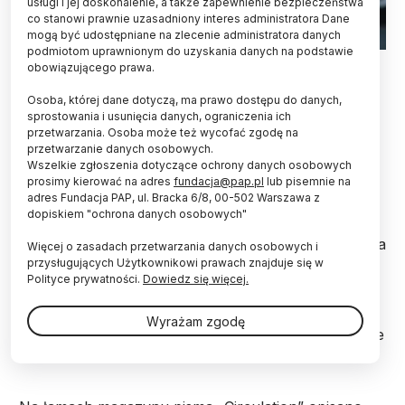
usługi i jej doskonalenie, a także zapewnienie bezpieczeństwa
co stanowi prawnie uzasadniony interes administratora Dane
mogą być udostępniane na zlecenie administratora danych
podmiotom uprawnionym do uzyskania danych na podstawie
Adobe Stock
obowiązującego prawa.
Zmniejszenie ilości tłuszczu w okolicach brzucha
Osoba, której dane dotyczą, ma prawo dostępu do danych,
poprawia kluczowe parametry zdrowia - wynika z
sprostowania i usunięcia danych, ograniczenia ich
przetwarzania. Osoba może też wycofać zgodę na
długofalowego badania. Efekty te utrzymują się
przetwarzanie danych osobowych.
przynajmniej przez dekadę - nawet, gdy
Wszelkie zgłoszenia dotyczące ochrony danych osobowych
zwiększona waga powróci.
prosimy kierować na adres
fundacja@pap.pl
lub pisemnie na
adres Fundacja PAP, ul. Bracka 6/8, 00-502 Warszawa z
dopiskiem "ochrona danych osobowych"
Zmniejszenie obwodu talii naprawdę się opłaca – taki
jest ogólny wniosek z badania przeprowadzonego na
Więcej o zasadach przetwarzania danych osobowych i
Uniwersytecie Ben-Guriona (Izrael). Według
przysługujących Użytkownikowi prawach znajduje się w
wyników wywołana zmianą stylu życia utrata
Polityce prywatności.
Dowiedz się więcej.
tłuszczu trzewnego – a nie redukcja tłuszczu
wątroby, trzustki czy podskórnej tkanki tłuszczowej
Wyrażam zgodę
– może przynosić trwałe korzyści zdrowotne jeszcze
wiele lat po zakończeniu interwencji.