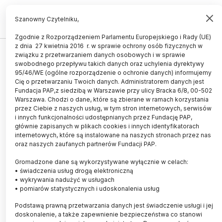
PL
EN
Szanowny Czytelniku,
Zgodnie z Rozporządzeniem Parlamentu Europejskiego i Rady (UE)
z dnia 27 kwietnia 2016 r. w sprawie ochrony osób fizycznych w
ŚWIAT
związku z przetwarzaniem danych osobowych i w sprawie
swobodnego przepływu takich danych oraz uchylenia dyrektywy
Trzeci lek na alzheimera
95/46/WE (ogólne rozporządzenie o ochronie danych) informujemy
Cię o przetwarzaniu Twoich danych. Administratorem danych jest
20.07.2023
aktualizacja: 20.07.2023
Fundacja PAP,z siedzibą w Warszawie przy ulicy Bracka 6/8, 00-502
3 minuty czytania
Warszawa. Chodzi o dane, które są zbierane w ramach korzystania
przez Ciebie z naszych usług, w tym stron internetowych, serwisów
i innych funkcjonalności udostępnianych przez Fundację PAP,
głównie zapisanych w plikach cookies i innych identyfikatorach
internetowych, które są instalowane na naszych stronach przez nas
oraz naszych zaufanych partnerów Fundacji PAP.
Gromadzone dane są wykorzystywane wyłącznie w celach:
• świadczenia usług drogą elektroniczną
• wykrywania nadużyć w usługach
• pomiarów statystycznych i udoskonalenia usług
Podstawą prawną przetwarzania danych jest świadczenie usługi i jej
doskonalenie, a także zapewnienie bezpieczeństwa co stanowi