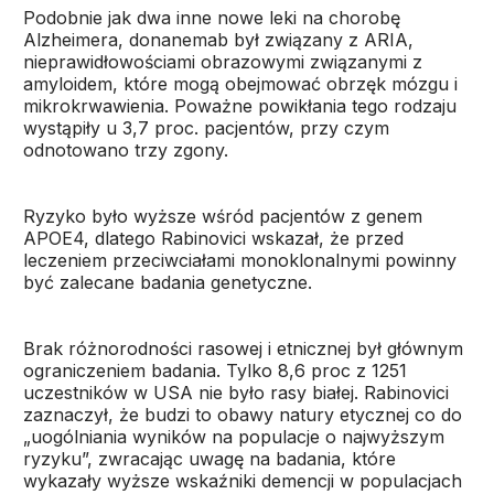
Podobnie jak dwa inne nowe leki na chorobę
Alzheimera, donanemab był związany z ARIA,
nieprawidłowościami obrazowymi związanymi z
amyloidem, które mogą obejmować obrzęk mózgu i
mikrokrwawienia. Poważne powikłania tego rodzaju
wystąpiły u 3,7 proc. pacjentów, przy czym
odnotowano trzy zgony.
Ryzyko było wyższe wśród pacjentów z genem
APOE4, dlatego Rabinovici wskazał, że przed
leczeniem przeciwciałami monoklonalnymi powinny
być zalecane badania genetyczne.
Brak różnorodności rasowej i etnicznej był głównym
ograniczeniem badania. Tylko 8,6 proc z 1251
uczestników w USA nie było rasy białej. Rabinovici
zaznaczył, że budzi to obawy natury etycznej co do
„uogólniania wyników na populacje o najwyższym
ryzyku”, zwracając uwagę na badania, które
wykazały wyższe wskaźniki demencji w populacjach