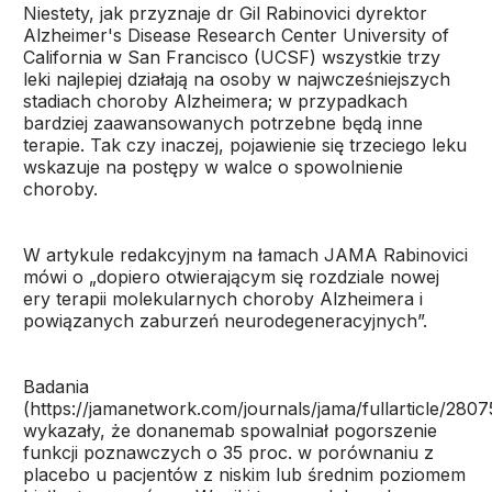
Niestety, jak przyznaje dr Gil Rabinovici dyrektor
Alzheimer's Disease Research Center University of
California w San Francisco (UCSF) wszystkie trzy
leki najlepiej działają na osoby w najwcześniejszych
stadiach choroby Alzheimera; w przypadkach
bardziej zaawansowanych potrzebne będą inne
terapie. Tak czy inaczej, pojawienie się trzeciego leku
wskazuje na postępy w walce o spowolnienie
choroby.
W artykule redakcyjnym na łamach JAMA Rabinovici
mówi o „dopiero otwierającym się rozdziale nowej
ery terapii molekularnych choroby Alzheimera i
powiązanych zaburzeń neurodegeneracyjnych”.
Badania
(https://jamanetwork.com/journals/jama/fullarticle/2807
wykazały, że donanemab spowalniał pogorszenie
funkcji poznawczych o 35 proc. w porównaniu z
placebo u pacjentów z niskim lub średnim poziomem