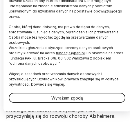
prawnie uzasadniony interes administratora Dane mogą być
udostępniane na zlecenie administratora danych podmiotom
Fot. Adobe Stock
uprawnionym do uzyskania danych na podstawie obowiązującego
prawa.
Donanemab, trzeci już lek mający spowalniać
Osoba, której dane dotyczą, ma prawo dostępu do danych,
postęp choroby Alzheimera ma zostać
sprostowania i usunięcia danych, ograniczenia ich przetwarzania.
zatwierdzony przez Agencję ds. Żywności i Leków
Osoba może też wycofać zgodę na przetwarzanie danych
(FDA) – informuje „Journal of American Medical
osobowych.
Association” (JAMA).
Wszelkie zgłoszenia dotyczące ochrony danych osobowych
prosimy kierować na adres
fundacja@pap.pl
lub pisemnie na adres
Fundacja PAP, ul. Bracka 6/8, 00-502 Warszawa z dopiskiem
Podobnie jak dwa wcześniej zarejestrowane leki na
"ochrona danych osobowych"
chorobę Alzheimera - aducanumab (Aduhelm) i
Więcej o zasadach przetwarzania danych osobowych i
lekanemab (Leqembi), donanemab jest przeciwciałem
przysługujących Użytkownikowi prawach znajduje się w Polityce
monoklonalnym. Leki z tej grupy niszczą obecne w
prywatności.
Dowiedz się więcej.
mózgach chorych płytki zbudowane z białka
zwanego amyloidem. Obecność amyloidu zaburza
Wyrażam zgodę
funkcjonowanie komórek i prowadzi do
gwałtownego rozprzestrzenienia innego białka,
zwanego tau. Zarówno amyloid, jak i tau
przyczyniają się do rozwoju choroby Alzheimera.