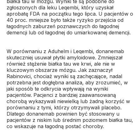
białka tau w mózgu. Wyniki te są podobne do
zgłoszonych dla leku Leqembi, który uzyskał
aprobatę FDA na początku tego lipca. U pacjentów o
40 proc. mniejsze było także ryzyko przejścia od
łagodnych zaburzeń poznawczych do łagodnej
demencji lub od łagodnej do umiarkowanej demencji.
W porównaniu z Aduhelm i Leqembi, donanemab
skuteczniej usuwał płytki amyloidowe. Zmniejszał
również stężenie białka tau we krwi, ale nie w
kluczowym obszarze mózgu. Jak zaznaczył
Rabinovici, chociaż wyniki są zachęcające, nadal
potrzebna jest dogłębna analiza, aby zrozumieć, w
jaki sposób te odkrycia wpływają na wyniki
pacjentów. Pacjenci z bardziej zaawansowaną
chorobą wykazywali niewielką lub żadną korzyść w
porównaniu z tymi, którzy otrzymywali placebo.
Dlatego donanemab powinien być stosowany u
pacjentów z niskim lub średnim poziomem białka tau,
co wskazuje na łagodną postać choroby.