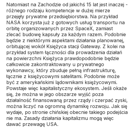
Natomiast na Zachodzie od jakichś 15 lat jest inaczej -
różnego rodzaju kompetencje w dużej mierze
przejęły prywatne przedsiębiorstwa. Na przykład
NASA korzysta już z gotowych usług transportu na
orbitę organizowanych przez SpaceX, zamiast
zlecać budowę kapsuły za każdym razem. Podobnie
będzie z niektórymi aspektami działania planowanej,
orbitującej wokół Księżyca stacji Gateway. Z kolei na
przykład system łączności dla prowadzenia działań
na powierzchni Księżyca prawdopodobnie będzie
całkowicie zakontraktowany u prywatnego
wykonawcy, który zbuduje pełną infrastrukturę,
łącznie z księżycowymi satelitami. Podobnie może
być z amerykańskimi lądownikami księżycowymi.
Powstaje więc kapitalistyczny ekosystem. Jeśli okaże
się, że można w jego obszarze wyjść poza
działalność finansowaną przez rządy i czerpać zyski,
można liczyć na ogromną dynamikę rozwoju. Jak się
wydaje, po stronie chińskiej obecnie takiego podejścia
nie ma. Zasady działania kapitalizmu mogą więc
dawać przewagę USA.