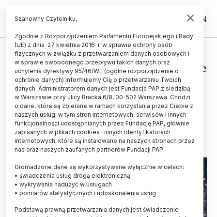
PL
EN
Szanowny Czytelniku,
Zgodnie z Rozporządzeniem Parlamentu Europejskiego i Rady
(UE) z dnia 27 kwietnia 2016 r. w sprawie ochrony osób
TECHNOLOGIA
fizycznych w związku z przetwarzaniem danych osobowych i
w sprawie swobodnego przepływu takich danych oraz
Dr Ryzenko: walka o surowce może
uchylenia dyrektywy 95/46/WE (ogólne rozporządzenie o
być elementem kosmicznej
ochronie danych) informujemy Cię o przetwarzaniu Twoich
danych. Administratorem danych jest Fundacja PAP,z siedzibą
rywalizacji USA i Chin
w Warszawie przy ulicy Bracka 6/8, 00-502 Warszawa. Chodzi
o dane, które są zbierane w ramach korzystania przez Ciebie z
MAREK MATACZ
naszych usług, w tym stron internetowych, serwisów i innych
24.01.2023
aktualizacja: 29.01.2023
funkcjonalności udostępnianych przez Fundację PAP, głównie
6 minut czytania
zapisanych w plikach cookies i innych identyfikatorach
internetowych, które są instalowane na naszych stronach przez
Read the English version of this article
nas oraz naszych zaufanych partnerów Fundacji PAP.
Gromadzone dane są wykorzystywane wyłącznie w celach:
• świadczenia usług drogą elektroniczną
• wykrywania nadużyć w usługach
• pomiarów statystycznych i udoskonalenia usług
Podstawą prawną przetwarzania danych jest świadczenie