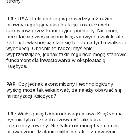
strony?
J.R.:
USA i Luksemburg wprowadziły już reżim
prawny regulujący eksploatację kosmicznych
surowców przez komercyjne podmioty. Nie mogą
one stać się właścicielami księżycowych działek, ale
za to ich własnością staje się to, co na tych działkach
wydobędą. Obecnie to raczej myślenie
wyprzedzające, jednak takie regulacje mogą stanowić
fundament dla inwestowania w eksploatację
Księżyca.
PAP:
Czy jednak ekonomiczny i technologiczny
wyścig może tak eskalować, że należy obawiać się
militaryzacji Księżyca?
J.R.:
Według międzynarodowego prawa Księżyc ma
być nie tylko "zneutralizowany", ale także
zdemilitaryzowany. Nie tylko nie mogą być na nim
prowadzone działania militarne, ale - z pewnymi