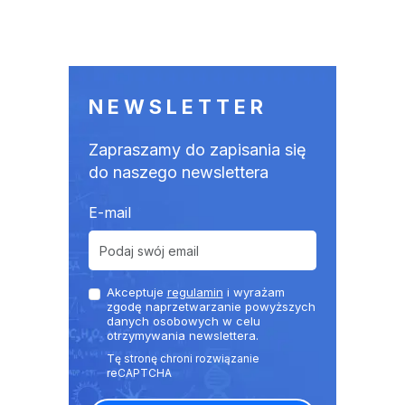
NEWSLETTER
Zapraszamy do zapisania się
do naszego newslettera
E-mail
Akceptuje
regulamin
i wyrażam
zgodę naprzetwarzanie powyższych
danych osobowych w celu
otrzymywania newslettera.