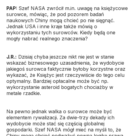
PAP:
Szef NASA zwrócił m.in. uwagę na księżycowe
surowce, mówiąc, że pod pozorem badań
naukowych Chiny mogą chcieć po nie sięgnąć.
Jednak USA i inne kraje także mówią o
wykorzystaniu tych surowców. Kiedy będą one
mogły nabrać realnego znaczenia?
J.R.:
Dzisiaj chyba jeszcze nikt nie jest w stanie
wskazać biznesowego uzasadnienia, że wydobycie
jakiegoś surowca faktycznie byłoby korzystne oraz
wykazać, że Księżyc jest rzeczywiście do tego celu
optymalny. Bardziej opłacalne może być np.
wykorzystanie asteroid bogatych chociażby w
metale rzadkie.
Na pewno jednak walka o surowce może być
elementem rywalizacji. Za dwie-trzy dekady ich
wydobycie może stać się częścią globalnej
gospodarki. Szef NASA mógł mieć na myśli to, że
Chiny mogą chcieć podważyć pewną logikę prawa