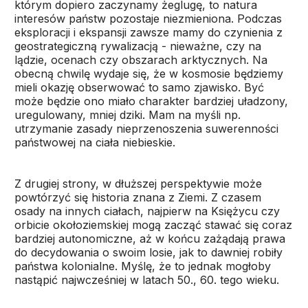
którym dopiero zaczynamy żeglugę, to natura
interesów państw pozostaje niezmieniona. Podczas
eksploracji i ekspansji zawsze mamy do czynienia z
geostrategiczną rywalizacją - nieważne, czy na
lądzie, ocenach czy obszarach arktycznych. Na
obecną chwilę wydaje się, że w kosmosie będziemy
mieli okazję obserwować to samo zjawisko. Być
może będzie ono miało charakter bardziej uładzony,
uregulowany, mniej dziki. Mam na myśli np.
utrzymanie zasady nieprzenoszenia suwerenności
państwowej na ciała niebieskie.
Z drugiej strony, w dłuższej perspektywie może
powtórzyć się historia znana z Ziemi. Z czasem
osady na innych ciałach, najpierw na Księżycu czy
orbicie okołoziemskiej mogą zacząć stawać się coraz
bardziej autonomiczne, aż w końcu zażądają prawa
do decydowania o swoim losie, jak to dawniej robiły
państwa kolonialne. Myślę, że to jednak mogłoby
nastąpić najwcześniej w latach 50., 60. tego wieku.