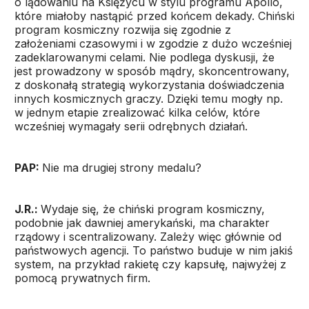
o lądowaniu na Księżycu w stylu programu Apollo,
które miałoby nastąpić przed końcem dekady. Chiński
program kosmiczny rozwija się zgodnie z
założeniami czasowymi i w zgodzie z dużo wcześniej
zadeklarowanymi celami. Nie podlega dyskusji, że
jest prowadzony w sposób mądry, skoncentrowany,
z doskonałą strategią wykorzystania doświadczenia
innych kosmicznych graczy. Dzięki temu mogły np.
w jednym etapie zrealizować kilka celów, które
wcześniej wymagały serii odrębnych działań.
PAP:
Nie ma drugiej strony medalu?
J.R.:
Wydaje się, że chiński program kosmiczny,
podobnie jak dawniej amerykański, ma charakter
rządowy i scentralizowany. Zależy więc głównie od
państwowych agencji. To państwo buduje w nim jakiś
system, na przykład rakietę czy kapsułę, najwyżej z
pomocą prywatnych firm.