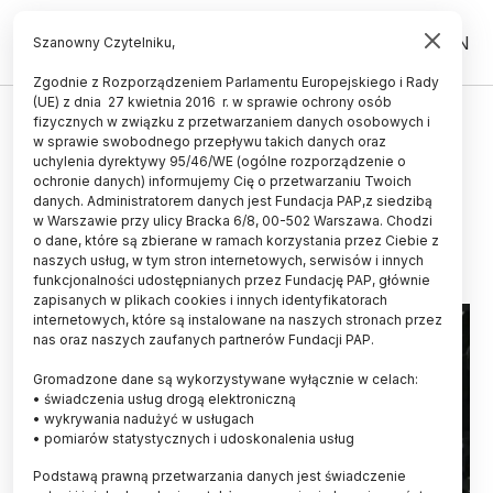
PL
EN
Szanowny Czytelniku,
Zgodnie z Rozporządzeniem Parlamentu Europejskiego i Rady
(UE) z dnia 27 kwietnia 2016 r. w sprawie ochrony osób
ŻYCIE
fizycznych w związku z przetwarzaniem danych osobowych i
w sprawie swobodnego przepływu takich danych oraz
Polacy... fałszują kwantowe
uchylenia dyrektywy 95/46/WE (ogólne rozporządzenie o
pieniądze
ochronie danych) informujemy Cię o przetwarzaniu Twoich
danych. Administratorem danych jest Fundacja PAP,z siedzibą
w Warszawie przy ulicy Bracka 6/8, 00-502 Warszawa. Chodzi
08.03.2017
aktualizacja: 08.03.2017
o dane, które są zbierane w ramach korzystania przez Ciebie z
4 minuty czytania
naszych usług, w tym stron internetowych, serwisów i innych
funkcjonalności udostępnianych przez Fundację PAP, głównie
zapisanych w plikach cookies i innych identyfikatorach
internetowych, które są instalowane na naszych stronach przez
nas oraz naszych zaufanych partnerów Fundacji PAP.
Gromadzone dane są wykorzystywane wyłącznie w celach:
• świadczenia usług drogą elektroniczną
• wykrywania nadużyć w usługach
• pomiarów statystycznych i udoskonalenia usług
Podstawą prawną przetwarzania danych jest świadczenie