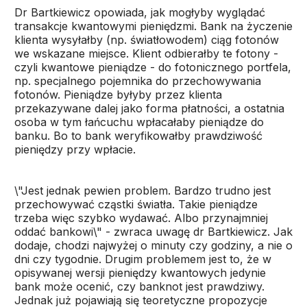
Dr Bartkiewicz opowiada, jak mogłyby wyglądać
transakcje kwantowymi pieniędzmi. Bank na życzenie
klienta wysyłałby (np. światłowodem) ciąg fotonów
we wskazane miejsce. Klient odbierałby te fotony -
czyli kwantowe pieniądze - do fotonicznego portfela,
np. specjalnego pojemnika do przechowywania
fotonów. Pieniądze byłyby przez klienta
przekazywane dalej jako forma płatności, a ostatnia
osoba w tym łańcuchu wpłacałaby pieniądze do
banku. Bo to bank weryfikowałby prawdziwość
pieniędzy przy wpłacie.
\"Jest jednak pewien problem. Bardzo trudno jest
przechowywać cząstki światła. Takie pieniądze
trzeba więc szybko wydawać. Albo przynajmniej
oddać bankowi\" - zwraca uwagę dr Bartkiewicz. Jak
dodaje, chodzi najwyżej o minuty czy godziny, a nie o
dni czy tygodnie. Drugim problemem jest to, że w
opisywanej wersji pieniędzy kwantowych jedynie
bank może ocenić, czy banknot jest prawdziwy.
Jednak już pojawiają się teoretyczne propozycje