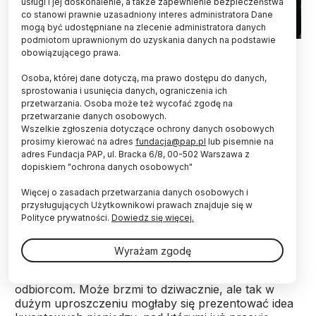
usługi i jej doskonalenie, a także zapewnienie bezpieczeństwa
co stanowi prawnie uzasadniony interes administratora Dane
mogą być udostępniane na zlecenie administratora danych
podmiotom uprawnionym do uzyskania danych na podstawie
Źródło: dr Karol Bartkiewicz
obowiązującego prawa.
Kwantowe pieniądze - z założenia - byłyby
Osoba, której dane dotyczą, ma prawo dostępu do danych,
niemożliwe do sfałszowania i można by je było
sprostowania i usunięcia danych, ograniczenia ich
przetwarzania. Osoba może też wycofać zgodę na
wydawać całkowicie anonimowo. Zanim jednak
przetwarzanie danych osobowych.
zaczniemy z nich korzystać, trzeba sprawdzić,
Wszelkie zgłoszenia dotyczące ochrony danych osobowych
czy naprawdę można je sobie bezpiecznie
prosimy kierować na adres
fundacja@pap.pl
lub pisemnie na
przekazywać i czy rzeczywiście są nie do
adres Fundacja PAP, ul. Bracka 6/8, 00-502 Warszawa z
podrobienia. Przetestowali to badacze m.in. z
dopiskiem "ochrona danych osobowych"
Poznania.
Więcej o zasadach przetwarzania danych osobowych i
przysługujących Użytkownikowi prawach znajduje się w
A gdybyśmy tak zamiast portfela z papierowymi
Polityce prywatności.
Dowiedz się więcej.
banknotami i metalowym bilonem mieli do
dyspozycji... pojemniczek ze światłem?
Wyrażam zgodę
Przechowywane tam fotony można by było
przekazywać - tak jak gotówkę - kolejnym
odbiorcom. Może brzmi to dziwacznie, ale tak w
dużym uproszczeniu mogłaby się prezentować idea