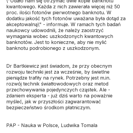
\"Udało nam się otrzymać dwie kopie banknotu
kwantowego. Każda z nich zawierała więcej niż 50
proc. ilości fotonów pierwotnego banknotu. W
dodatku jakość tych fotonów uważana była dotąd za
akceptowalną\" - informuje. W ramach tych badań
naukowcy udowodnili, że należy zaostrzyć
wymagania wobec uszkodzonych kwantowych
banknotów. Jest to konieczne, aby nie mylić
banknotu podrobionego z uszkodzonym.
Dr Bartkiewicz jest świadom, że przy obecnym
rozwoju techniki jest za wcześnie, by świetlne
pieniądze trafiły na rynek. Potrzebny jest m.in.
rozwój technik światłowodowych oraz metod
przechowywania pojedynczych cząstek. Ale -
zdaniem eksperta - już dziś warto na poważnie
myśleć, jak w przyszłości zagwarantować
bezpieczeństwo środkom płatniczym.
PAP - Nauka w Polsce, Ludwika Tomala