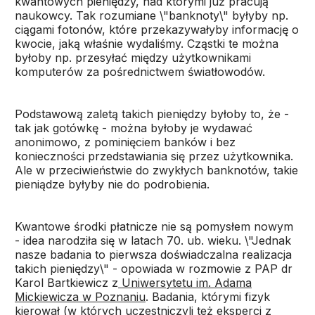
kwantowych pieniędzy, nad którymi już pracują
naukowcy. Tak rozumiane \"banknoty\" byłyby np.
ciągami fotonów, które przekazywałyby informację o
kwocie, jaką właśnie wydaliśmy. Cząstki te można
byłoby np. przesyłać między użytkownikami
komputerów za pośrednictwem światłowodów.
Podstawową zaletą takich pieniędzy byłoby to, że -
tak jak gotówkę - można byłoby je wydawać
anonimowo, z pominięciem banków i bez
konieczności przedstawiania się przez użytkownika.
Ale w przeciwieństwie do zwykłych banknotów, takie
pieniądze byłyby nie do podrobienia.
Kwantowe środki płatnicze nie są pomysłem nowym
- idea narodziła się w latach 70. ub. wieku. \"Jednak
nasze badania to pierwsza doświadczalna realizacja
takich pieniędzy\" - opowiada w rozmowie z PAP dr
Karol Bartkiewicz z
Uniwersytetu im. Adama
Mickiewicza w Poznaniu
. Badania, którymi fizyk
kierował (w których uczestniczyli też eksperci z