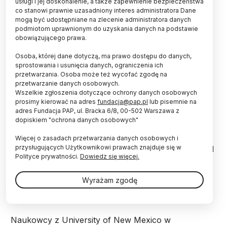
usługi i jej doskonalenie, a także zapewnienie bezpieczeństwa
co stanowi prawnie uzasadniony interes administratora Dane
mogą być udostępniane na zlecenie administratora danych
podmiotom uprawnionym do uzyskania danych na podstawie
obowiązującego prawa.
Regularne jedzenie orzechów włoskich korzystnie
Osoba, której dane dotyczą, ma prawo dostępu do danych,
wpływa na nastrój młodych mężczyzn – wykazało
sprostowania i usunięcia danych, ograniczenia ich
najnowsze badanie naukowców z USA, o którym
przetwarzania. Osoba może też wycofać zgodę na
informuje serwis MedicalXpress.
przetwarzanie danych osobowych.
Wszelkie zgłoszenia dotyczące ochrony danych osobowych
prosimy kierować na adres
fundacja@pap.pl
lub pisemnie na
Wysypianie się, regularna aktywność fizyczna i
adres Fundacja PAP, ul. Bracka 6/8, 00-502 Warszawa z
zdrowe odżywianie to podstawowe naturalne
dopiskiem "ochrona danych osobowych"
sposoby na łagodzenie stresu. Pewne składniki diety
mogą być szczególnie skuteczne w poprawianiu
Więcej o zasadach przetwarzania danych osobowych i
przysługujących Użytkownikowi prawach znajduje się w
nastroju i łagodzeniu napięcia. Należą tu na przykład
Polityce prywatności.
Dowiedz się więcej.
produkty będące źródłem tryptofanu – aminokwasu,
z którego powstaje neuroprzekaźnik serotonina,
regulująca nasz nastrój. Niedobory serotoniny są
Wyrażam zgodę
uważane za jedną z przyczyn rozwoju depresji.
Naukowcy z University of New Mexico w