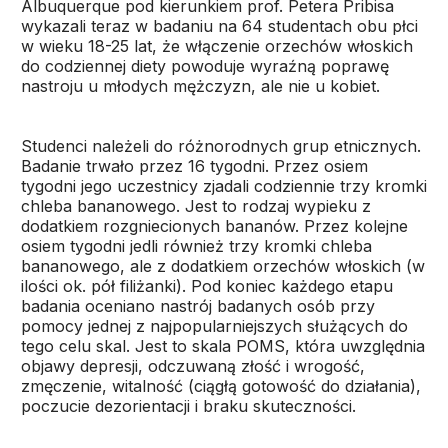
Albuquerque pod kierunkiem prof. Petera Pribisa
wykazali teraz w badaniu na 64 studentach obu płci
w wieku 18-25 lat, że włączenie orzechów włoskich
do codziennej diety powoduje wyraźną poprawę
nastroju u młodych mężczyzn, ale nie u kobiet.
Studenci należeli do różnorodnych grup etnicznych.
Badanie trwało przez 16 tygodni. Przez osiem
tygodni jego uczestnicy zjadali codziennie trzy kromki
chleba bananowego. Jest to rodzaj wypieku z
dodatkiem rozgniecionych bananów. Przez kolejne
osiem tygodni jedli również trzy kromki chleba
bananowego, ale z dodatkiem orzechów włoskich (w
ilości ok. pół filiżanki). Pod koniec każdego etapu
badania oceniano nastrój badanych osób przy
pomocy jednej z najpopularniejszych służących do
tego celu skal. Jest to skala POMS, która uwzględnia
objawy depresji, odczuwaną złość i wrogość,
zmęczenie, witalność (ciągłą gotowość do działania),
poczucie dezorientacji i braku skuteczności.