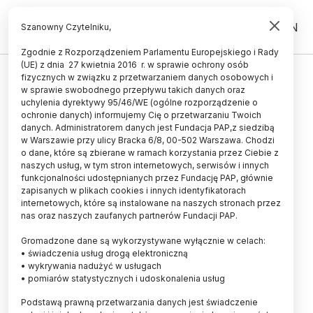
PL
EN
Szanowny Czytelniku,
Zgodnie z Rozporządzeniem Parlamentu Europejskiego i Rady
(UE) z dnia 27 kwietnia 2016 r. w sprawie ochrony osób
ŚWIAT
fizycznych w związku z przetwarzaniem danych osobowych i
w sprawie swobodnego przepływu takich danych oraz
Orzechy włoskie poprawiają
uchylenia dyrektywy 95/46/WE (ogólne rozporządzenie o
nastrój młodym mężczyznom
ochronie danych) informujemy Cię o przetwarzaniu Twoich
danych. Administratorem danych jest Fundacja PAP,z siedzibą
w Warszawie przy ulicy Bracka 6/8, 00-502 Warszawa. Chodzi
03.11.2016
aktualizacja: 03.11.2016
o dane, które są zbierane w ramach korzystania przez Ciebie z
2 minuty czytania
naszych usług, w tym stron internetowych, serwisów i innych
funkcjonalności udostępnianych przez Fundację PAP, głównie
zapisanych w plikach cookies i innych identyfikatorach
internetowych, które są instalowane na naszych stronach przez
nas oraz naszych zaufanych partnerów Fundacji PAP.
Gromadzone dane są wykorzystywane wyłącznie w celach:
• świadczenia usług drogą elektroniczną
• wykrywania nadużyć w usługach
• pomiarów statystycznych i udoskonalenia usług
Podstawą prawną przetwarzania danych jest świadczenie