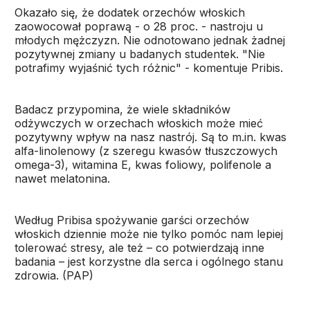
Okazało się, że dodatek orzechów włoskich
zaowocował poprawą - o 28 proc. - nastroju u
młodych mężczyzn. Nie odnotowano jednak żadnej
pozytywnej zmiany u badanych studentek. "Nie
potrafimy wyjaśnić tych różnic" - komentuje Pribis.
Badacz przypomina, że wiele składników
odżywczych w orzechach włoskich może mieć
pozytywny wpływ na nasz nastrój. Są to m.in. kwas
alfa-linolenowy (z szeregu kwasów tłuszczowych
omega-3), witamina E, kwas foliowy, polifenole a
nawet melatonina.
Według Pribisa spożywanie garści orzechów
włoskich dziennie może nie tylko pomóc nam lepiej
tolerować stresy, ale też – co potwierdzają inne
badania – jest korzystne dla serca i ogólnego stanu
zdrowia. (PAP)