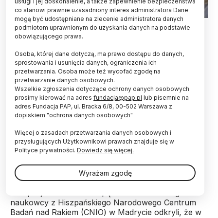
usługi i jej doskonalenie, a także zapewnienie bezpieczeństwa
co stanowi prawnie uzasadniony interes administratora Dane
mogą być udostępniane na zlecenie administratora danych
podmiotom uprawnionym do uzyskania danych na podstawie
W przypadku trzech na cztery osoby, u których
obowiązującego prawa.
rozwinął się rak pęcherza moczowego występuje
Osoba, której dane dotyczą, ma prawo dostępu do danych,
ta sama mutacja genu TERT - wynika z badań
sprostowania i usunięcia danych, ograniczenia ich
opublikowanych w piśmie "European Urology".
przetwarzania. Osoba może też wycofać zgodę na
przetwarzanie danych osobowych.
Wszelkie zgłoszenia dotyczące ochrony danych osobowych
TERT (ang. telomerase reverse transcriptase), czyli
prosimy kierować na adres
fundacja@pap.pl
lub pisemnie na
gen odwrotnej transkryprazy telomerazy, chroni
adres Fundacja PAP, ul. Bracka 6/8, 00-502 Warszawa z
materiał genetyczny i odgrywa rolę w procesie
dopiskiem "ochrona danych osobowych"
starzenia się komórek. Kodowane przez gen białko
Więcej o zasadach przetwarzania danych osobowych i
wpływa na długość telomerów, czyli struktur
przysługujących Użytkownikowi prawach znajduje się w
zabezpieczających końcówki chromosomów przed
Polityce prywatności.
Dowiedz się więcej.
uszkodzeniami.
Wyrażam zgodę
Podczas badań przeprowadzonych w grupie ponad
450 pacjentów z rakiem pęcherza moczowego
naukowcy z Hiszpańskiego Narodowego Centrum
Badań nad Rakiem (CNIO) w Madrycie odkryli, że w