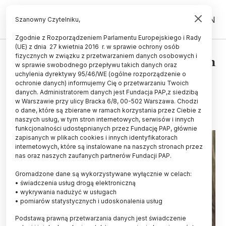
PL
EN
Szanowny Czytelniku,
Zgodnie z Rozporządzeniem Parlamentu Europejskiego i Rady
(UE) z dnia 27 kwietnia 2016 r. w sprawie ochrony osób
fizycznych w związku z przetwarzaniem danych osobowych i
Mutacja genu związana z rozwojem
w sprawie swobodnego przepływu takich danych oraz
raka pęcherza moczowego
uchylenia dyrektywy 95/46/WE (ogólne rozporządzenie o
ochronie danych) informujemy Cię o przetwarzaniu Twoich
danych. Administratorem danych jest Fundacja PAP,z siedzibą
14.09.2013
aktualizacja: 14.09.2013
w Warszawie przy ulicy Bracka 6/8, 00-502 Warszawa. Chodzi
1 minuta czytania
o dane, które są zbierane w ramach korzystania przez Ciebie z
naszych usług, w tym stron internetowych, serwisów i innych
funkcjonalności udostępnianych przez Fundację PAP, głównie
zapisanych w plikach cookies i innych identyfikatorach
internetowych, które są instalowane na naszych stronach przez
nas oraz naszych zaufanych partnerów Fundacji PAP.
Gromadzone dane są wykorzystywane wyłącznie w celach:
• świadczenia usług drogą elektroniczną
• wykrywania nadużyć w usługach
• pomiarów statystycznych i udoskonalenia usług
Podstawą prawną przetwarzania danych jest świadczenie