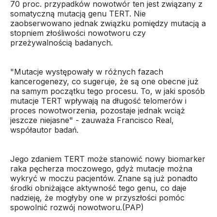
70 proc. przypadków nowotwór ten jest związany z
somatyczną mutacją genu TERT. Nie
zaobserwowano jednak związku pomiędzy mutacją a
stopniem złośliwości nowotworu czy
przeżywalnością badanych.
"Mutacje występowały w różnych fazach
kancerogenezy, co sugeruje, że są one obecne już
na samym początku tego procesu. To, w jaki sposób
mutacje TERT wpływają na długość telomerów i
proces nowotworzenia, pozostaje jednak wciąż
jeszcze niejasne" - zauważa Francisco Real,
współautor badań.
Jego zdaniem TERT może stanowić nowy biomarker
raka pęcherza moczowego, gdyż mutacje można
wykryć w moczu pacjentów. Znane są już ponadto
środki obniżające aktywność tego genu, co daje
nadzieję, że mogłyby one w przyszłości pomóc
spowolnić rozwój nowotworu.(PAP)