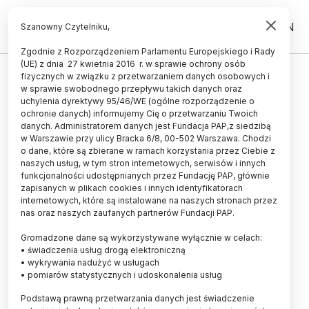
PL
EN
Szanowny Czytelniku,
Zgodnie z Rozporządzeniem Parlamentu Europejskiego i Rady
(UE) z dnia 27 kwietnia 2016 r. w sprawie ochrony osób
fizycznych w związku z przetwarzaniem danych osobowych i
Eksperci Uniwersytetu Dzieci w
w sprawie swobodnego przepływu takich danych oraz
moskiewskim Muzeum
uchylenia dyrektywy 95/46/WE (ogólne rozporządzenie o
ochronie danych) informujemy Cię o przetwarzaniu Twoich
Politechnicznym
danych. Administratorem danych jest Fundacja PAP,z siedzibą
w Warszawie przy ulicy Bracka 6/8, 00-502 Warszawa. Chodzi
05.11.2012
aktualizacja: 05.11.2012
o dane, które są zbierane w ramach korzystania przez Ciebie z
2 minuty czytania
naszych usług, w tym stron internetowych, serwisów i innych
funkcjonalności udostępnianych przez Fundację PAP, głównie
zapisanych w plikach cookies i innych identyfikatorach
internetowych, które są instalowane na naszych stronach przez
nas oraz naszych zaufanych partnerów Fundacji PAP.
Gromadzone dane są wykorzystywane wyłącznie w celach:
• świadczenia usług drogą elektroniczną
• wykrywania nadużyć w usługach
• pomiarów statystycznych i udoskonalenia usług
Podstawą prawną przetwarzania danych jest świadczenie