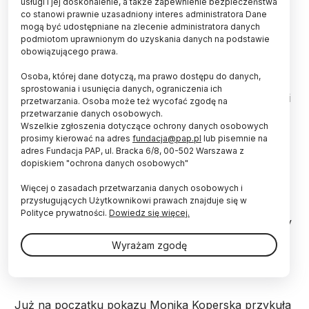
usługi i jej doskonalenie, a także zapewnienie bezpieczeństwa
co stanowi prawnie uzasadniony interes administratora Dane
mogą być udostępniane na zlecenie administratora danych
podmiotom uprawnionym do uzyskania danych na podstawie
obowiązującego prawa.
Fot. Fotolia
Osoba, której dane dotyczą, ma prawo dostępu do danych,
Świat fizyki, chemii, ekologii, biologii oraz geologii
sprostowania i usunięcia danych, ograniczenia ich
w Muzeum Politechnicznym w Moskwie przybliżali
przetwarzania. Osoba może też wycofać zgodę na
rosyjskim dzieciom naukowcy z najlepszych
przetwarzanie danych osobowych.
polskich ośrodków badawczych. Eksperci
Wszelkie zgłoszenia dotyczące ochrony danych osobowych
Uniwersytetu Dzieci pod koniec października
prosimy kierować na adres
fundacja@pap.pl
lub pisemnie na
adres Fundacja PAP, ul. Bracka 6/8, 00-502 Warszawa z
poprowadzili tam cykl zajęć dla ponad 2 tys.
dopiskiem "ochrona danych osobowych"
dzieci.
Więcej o zasadach przetwarzania danych osobowych i
przysługujących Użytkownikowi prawach znajduje się w
Cykl wykładów, cieszących się wśród dzieci
Polityce prywatności.
Dowiedz się więcej.
szczególnym powodzeniem, poprowadzili naukowcy
z Wydziału Chemii, Uniwersytetu Jagiellońskiego -
Wyrażam zgodę
doktorantka Monika Koperska i doktor Jakub
Milczarek.
Już na początku pokazu Monika Koperska przykuła