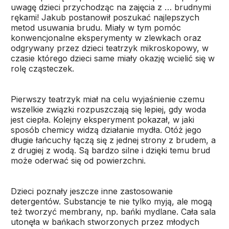
uwagę dzieci przychodząc na zajęcia z … brudnymi
rękami! Jakub postanowił poszukać najlepszych
metod usuwania brudu. Miały w tym pomóc
konwencjonalne eksperymenty w zlewkach oraz
odgrywany przez dzieci teatrzyk mikroskopowy, w
czasie którego dzieci same miały okazję wcielić się w
rolę cząsteczek.
Pierwszy teatrzyk miał na celu wyjaśnienie czemu
wszelkie związki rozpuszczają się lepiej, gdy woda
jest ciepła. Kolejny eksperyment pokazał, w jaki
sposób chemicy widzą działanie mydła. Otóż jego
długie łańcuchy łączą się z jednej strony z brudem, a
z drugiej z wodą. Są bardzo silne i dzięki temu brud
może oderwać się od powierzchni.
Dzieci poznały jeszcze inne zastosowanie
detergentów. Substancje te nie tylko myją, ale mogą
też tworzyć membrany, np. bańki mydlane. Cała sala
utonęła w bańkach stworzonych przez młodych