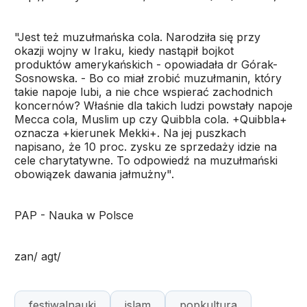
"Jest też muzułmańska cola. Narodziła się przy
okazji wojny w Iraku, kiedy nastąpił bojkot
produktów amerykańskich - opowiadała dr Górak-
Sosnowska. - Bo co miał zrobić muzułmanin, który
takie napoje lubi, a nie chce wspierać zachodnich
koncernów? Właśnie dla takich ludzi powstały napoje
Mecca cola, Muslim up czy Quibbla cola. +Quibbla+
oznacza +kierunek Mekki+. Na jej puszkach
napisano, że 10 proc. zysku ze sprzedaży idzie na
cele charytatywne. To odpowiedź na muzułmański
obowiązek dawania jałmużny".
PAP - Nauka w Polsce
zan/ agt/
festiwalnauki
islam
popkultura