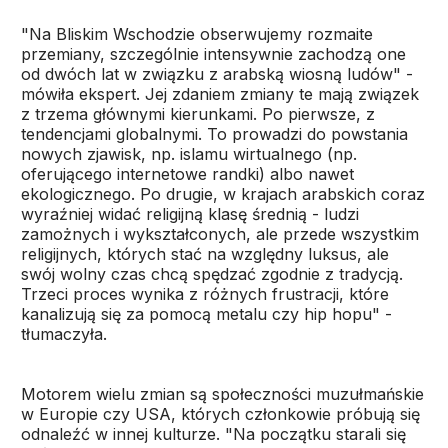
"Na Bliskim Wschodzie obserwujemy rozmaite
przemiany, szczególnie intensywnie zachodzą one
od dwóch lat w związku z arabską wiosną ludów" -
mówiła ekspert. Jej zdaniem zmiany te mają związek
z trzema głównymi kierunkami. Po pierwsze, z
tendencjami globalnymi. To prowadzi do powstania
nowych zjawisk, np. islamu wirtualnego (np.
oferującego internetowe randki) albo nawet
ekologicznego. Po drugie, w krajach arabskich coraz
wyraźniej widać religijną klasę średnią - ludzi
zamożnych i wykształconych, ale przede wszystkim
religijnych, których stać na względny luksus, ale
swój wolny czas chcą spędzać zgodnie z tradycją.
Trzeci proces wynika z różnych frustracji, które
kanalizują się za pomocą metalu czy hip hopu" -
tłumaczyła.
Motorem wielu zmian są społeczności muzułmańskie
w Europie czy USA, których członkowie próbują się
odnaleźć w innej kulturze. "Na początku starali się