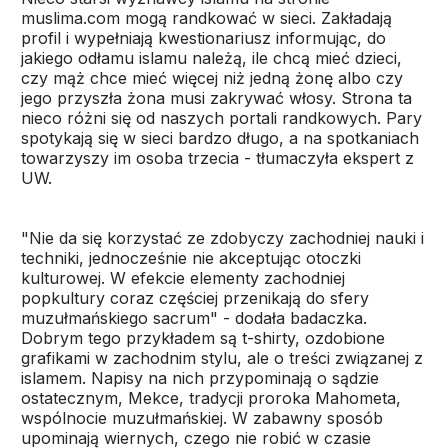
muslima.com mogą randkować w sieci. Zakładają
profil i wypełniają kwestionariusz informując, do
jakiego odłamu islamu należą, ile chcą mieć dzieci,
czy mąż chce mieć więcej niż jedną żonę albo czy
jego przyszła żona musi zakrywać włosy. Strona ta
nieco różni się od naszych portali randkowych. Pary
spotykają się w sieci bardzo długo, a na spotkaniach
towarzyszy im osoba trzecia - tłumaczyła ekspert z
UW.
"Nie da się korzystać ze zdobyczy zachodniej nauki i
techniki, jednocześnie nie akceptując otoczki
kulturowej. W efekcie elementy zachodniej
popkultury coraz częściej przenikają do sfery
muzułmańskiego sacrum" - dodała badaczka.
Dobrym tego przykładem są t-shirty, ozdobione
grafikami w zachodnim stylu, ale o treści związanej z
islamem. Napisy na nich przypominają o sądzie
ostatecznym, Mekce, tradycji proroka Mahometa,
wspólnocie muzułmańskiej. W zabawny sposób
upominają wiernych, czego nie robić w czasie