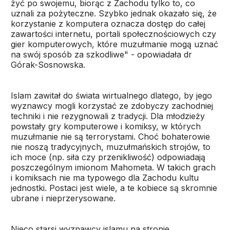
żyć po swojemu, biorąc z Zachodu tylko to, co
uznali za pożyteczne. Szybko jednak okazało się, że
korzystanie z komputera oznacza dostęp do całej
zawartości internetu, portali społecznościowych czy
gier komputerowych, które muzułmanie mogą uznać
na swój sposób za szkodliwe" - opowiadała dr
Górak-Sosnowska.
Islam zawitał do świata wirtualnego dlatego, by jego
wyznawcy mogli korzystać ze zdobyczy zachodniej
techniki i nie rezygnowali z tradycji. Dla młodzieży
powstały gry komputerowe i komiksy, w których
muzułmanie nie są terrorystami. Choć bohaterowie
nie noszą tradycyjnych, muzułmańskich strojów, to
ich moce (np. siła czy przenikliwość) odpowiadają
poszczególnym imionom Mahometa. W takich grach
i komiksach nie ma typowego dla Zachodu kultu
jednostki. Postaci jest wiele, a te kobiece są skromnie
ubrane i nieprzerysowane.
Nieco starsi wyznawcy islamu na stronie