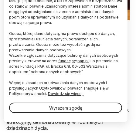
usługi i jej doskonalenie, a także zapewnienie bezpieczeństwa
co stanowi prawnie uzasadniony interes administratora Dane
mogą być udostępniane na zlecenie administratora danych
podmiotom uprawnionym do uzyskania danych na podstawie
obowiązującego prawa.
Fot. Fotolia
Osoba, której dane dotyczą, ma prawo dostępu do danych,
Elementy zachodniej popkultury coraz częściej
sprostowania i usunięcia danych, ograniczenia ich
przenikają sferę muzułmańskiego sacrum.
przetwarzania. Osoba może też wycofać zgodę na
Powstają lalki typu fashion doll w hidżabach czy
przetwarzanie danych osobowych.
muzułmański hip hop. O nowych trendach w
Wszelkie zgłoszenia dotyczące ochrony danych osobowych
kulturze wśród wyznawców islamu mówiono na
prosimy kierować na adres
fundacja@pap.pl
lub pisemnie na
adres Fundacja PAP, ul. Bracka 6/8, 00-502 Warszawa z
XVI Festiwalu Nauki w Warszawie.
dopiskiem "ochrona danych osobowych"
Więcej o zasadach przetwarzania danych osobowych i
Islam i nowoczesność to dwa pojęcia często sobie
przysługujących Użytkownikowi prawach znajduje się w
przeciwstawiane - zwróciła uwagę dr Katarzyna
Polityce prywatności.
Dowiedz się więcej.
Górak-Sosnowska z Wydziału Orientalistycznego
Uniwersytetu Warszawskiego. Na wykładzie pt. "Czy
Wyrażam zgodę
islam może być cool" przekonywała jednak, że obok
islamu radykalnego może istnieć ten o wiele bardziej
atrakcyjny, demonstrowany w rozmaitych
dziedzinach życia.