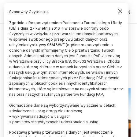
PL
EN
Szanowny Czytelniku,
Zgodnie z Rozporządzeniem Parlamentu Europejskiego i Rady
(UE) z dnia 27 kwietnia 2016 r. w sprawie ochrony osób
fizycznych w związku z przetwarzaniem danych osobowych i
O muzułmańskiej coli, hip hopie i
w sprawie swobodnego przepływu takich danych oraz
portalach randkowych/ Festiwal
uchylenia dyrektywy 95/46/WE (ogólne rozporządzenie o
ochronie danych) informujemy Cię o przetwarzaniu Twoich
Nauki w Warszawie
danych. Administratorem danych jest Fundacja PAP,z siedzibą
w Warszawie przy ulicy Bracka 6/8, 00-502 Warszawa. Chodzi
26.09.2012
aktualizacja: 26.09.2012
o dane, które są zbierane w ramach korzystania przez Ciebie z
4 minuty czytania
naszych usług, w tym stron internetowych, serwisów i innych
funkcjonalności udostępnianych przez Fundację PAP, głównie
zapisanych w plikach cookies i innych identyfikatorach
internetowych, które są instalowane na naszych stronach przez
nas oraz naszych zaufanych partnerów Fundacji PAP.
Gromadzone dane są wykorzystywane wyłącznie w celach:
• świadczenia usług drogą elektroniczną
• wykrywania nadużyć w usługach
• pomiarów statystycznych i udoskonalenia usług
Podstawą prawną przetwarzania danych jest świadczenie