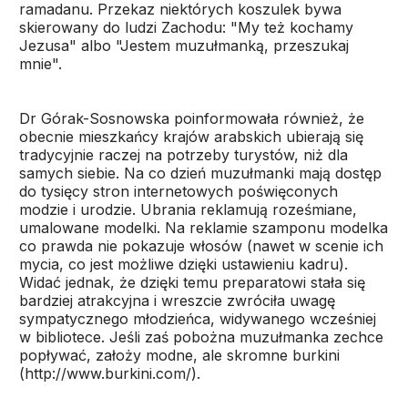
ramadanu. Przekaz niektórych koszulek bywa
skierowany do ludzi Zachodu: "My też kochamy
Jezusa" albo "Jestem muzułmanką, przeszukaj
mnie".
Dr Górak-Sosnowska poinformowała również, że
obecnie mieszkańcy krajów arabskich ubierają się
tradycyjnie raczej na potrzeby turystów, niż dla
samych siebie. Na co dzień muzułmanki mają dostęp
do tysięcy stron internetowych poświęconych
modzie i urodzie. Ubrania reklamują roześmiane,
umalowane modelki. Na reklamie szamponu modelka
co prawda nie pokazuje włosów (nawet w scenie ich
mycia, co jest możliwe dzięki ustawieniu kadru).
Widać jednak, że dzięki temu preparatowi stała się
bardziej atrakcyjna i wreszcie zwróciła uwagę
sympatycznego młodzieńca, widywanego wcześniej
w bibliotece. Jeśli zaś pobożna muzułmanka zechce
popływać, założy modne, ale skromne burkini
(http://www.burkini.com/).