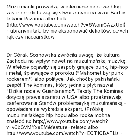
Muzułmanki prowadzą w internecie modowe blogi,
zaś ich córki bawią się stworzonymi na wzór Barbie
lalkami Razanna albo Fulla
(http://www.youtube.com/watch?v=6WqmCAzxUxI)
- ubranymi tak, by nie eksponować dekoltów, gołych
rąk czy nadgarstków.
Dr Górak-Sosnowska zwróciła uwagę, że kultura
Zachodu na wpływ nawet na muzułmańską muzykę.
W efekcie pojawiły się zespoły grające punk, hip-hop
i metal, śpiewające o proroku ("Mahomet był punk
rockerem") albo polityce. Jak choćby pakistański
zespół The Kominas, który jedna z płyt nazwał
"Dzikie noce w Guantanamo". Teksty The Kominas
dotyczą prawa szariatu w USA albo prześmiewają
zaaferowanie Stanów problematyką muzułmańską -
opowiadała na wykładzie ekspert. (Próbkę
muzułmańskiego hip hopu albo rocka można
znaleźć tu: http://www.youtube.com/watch?
v=v6bSVMYxaEM&feature=related albo
http://www.youtube.com/watch?v=EQT1QBATLis )