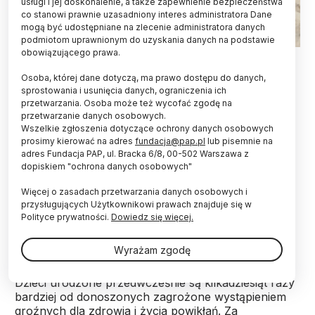
usługi i jej doskonalenie, a także zapewnienie bezpieczeństwa
co stanowi prawnie uzasadniony interes administratora Dane
mogą być udostępniane na zlecenie administratora danych
podmiotom uprawnionym do uzyskania danych na podstawie
obowiązującego prawa.
Fot. Fotolia
Osoba, której dane dotyczą, ma prawo dostępu do danych,
Prosty test pozwalający przewidzieć, czy
sprostowania i usunięcia danych, ograniczenia ich
ciężarna, u której wystąpiły przedwczesne
przetwarzania. Osoba może też wycofać zgodę na
skurcze macicy, urodzi w ciągu siedmiu
przetwarzanie danych osobowych.
najbliższych dni, opracowali naukowcy z
Wszelkie zgłoszenia dotyczące ochrony danych osobowych
Uniwersytetu w Goeteborgu (Szwecja).
prosimy kierować na adres
fundacja@pap.pl
lub pisemnie na
adres Fundacja PAP, ul. Bracka 6/8, 00-502 Warszawa z
dopiskiem "ochrona danych osobowych"
Ten nowatorski wynalazek może uratować wiele
Więcej o zasadach przetwarzania danych osobowych i
wcześniaków, gdyż jego pozytywny wynik jest
przysługujących Użytkownikowi prawach znajduje się w
wskazówką do podjęcia szybkich działań mających
Polityce prywatności.
Dowiedz się więcej.
na celu opóźnienie porodu bądź też skierowania
rodzącej do specjalistycznego ośrodka.
Wyrażam zgodę
Dzieci urodzone przedwcześnie są kilkadziesiąt razy
bardziej od donoszonych zagrożone wystąpieniem
groźnych dla zdrowia i życia powikłań. Za