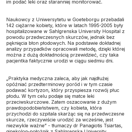
im podać leki oraz staranniej monitorować.
Naukowcy z Uniwersytetu w Goeteborgu przebadali
142 ciężarne kobiety, które w latach 1995-2005 były
hospitalizowane w Sahlgrenska University Hospital z
powodu przedwczesnych skurczów, jednak bez
pęknięcia błon płodowych. Na podstawie dokładnej
analizy przypadków opracowali metodę, dzięki której
można z dużą dokładnością przewidzieć, czy taka
pacjentka faktycznie urodzi w ciągu siedmiu dni.
„Praktyka medyczna zaleca, aby jak najdłużej
opóźniać przedterminowy poród i w tym czasie
podawać kortyzon, który przyspiesza rozwój płuc
płodu. W tym celu podaje się matce leki
przeciwskurczowe. Zatem oszacowanie z dużym
prawdopodobieństwem, czy kobieta, która
przychodzi do szpitala skarżąc się na przedwczesne
skurcze, rzeczywiście urodzić za wcześnie, jest
niezwykle ważne” - tłumaczy dr Panagiotis Tsiartas,
ginekolog-położnik z Sahlgrenska University