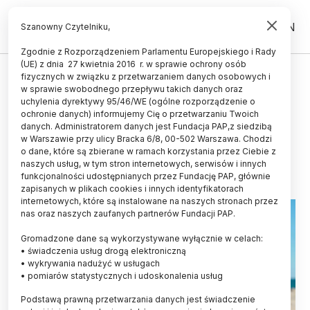
PL
EN
Szanowny Czytelniku,
Zgodnie z Rozporządzeniem Parlamentu Europejskiego i Rady
(UE) z dnia 27 kwietnia 2016 r. w sprawie ochrony osób
fizycznych w związku z przetwarzaniem danych osobowych i
Prosty test pozwoli przewidzieć
w sprawie swobodnego przepływu takich danych oraz
zagrożenie przedwczesnym
uchylenia dyrektywy 95/46/WE (ogólne rozporządzenie o
ochronie danych) informujemy Cię o przetwarzaniu Twoich
porodem
danych. Administratorem danych jest Fundacja PAP,z siedzibą
w Warszawie przy ulicy Bracka 6/8, 00-502 Warszawa. Chodzi
25.09.2012
aktualizacja: 25.09.2012
o dane, które są zbierane w ramach korzystania przez Ciebie z
2 minuty czytania
naszych usług, w tym stron internetowych, serwisów i innych
funkcjonalności udostępnianych przez Fundację PAP, głównie
zapisanych w plikach cookies i innych identyfikatorach
internetowych, które są instalowane na naszych stronach przez
nas oraz naszych zaufanych partnerów Fundacji PAP.
Gromadzone dane są wykorzystywane wyłącznie w celach:
• świadczenia usług drogą elektroniczną
• wykrywania nadużyć w usługach
• pomiarów statystycznych i udoskonalenia usług
Podstawą prawną przetwarzania danych jest świadczenie