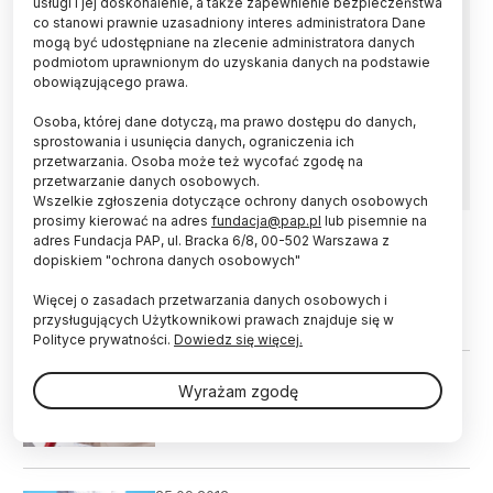
usługi i jej doskonalenie, a także zapewnienie bezpieczeństwa
co stanowi prawnie uzasadniony interes administratora Dane
Żucie gumy bez cukru zmniejsza ryzyko
mogą być udostępniane na zlecenie administratora danych
przedwczesnego porodu i niskiej wagi
podmiotom uprawnionym do uzyskania danych na podstawie
urodzeniowej dziecka - sugerują wyniki 10-
obowiązującego prawa.
letnich, wieloośrodkowych badań ogłoszone
Osoba, której dane dotyczą, ma prawo dostępu do danych,
podczas wirtualnego dorocznego zjazdu
sprostowania i usunięcia danych, ograniczenia ich
Society for Maternal-Fetal Medicine (SMFM).
przetwarzania. Osoba może też wycofać zgodę na
przetwarzanie danych osobowych.
Wszelkie zgłoszenia dotyczące ochrony danych osobowych
prosimy kierować na adres
fundacja@pap.pl
lub pisemnie na
adres Fundacja PAP, ul. Bracka 6/8, 00-502 Warszawa z
dopiskiem "ochrona danych osobowych"
21.05.2021
ŚWIAT
Powstało urządzenie, które pozwala
Więcej o zasadach przetwarzania danych osobowych i
przewidzieć przedwczesny poród
przysługujących Użytkownikowi prawach znajduje się w
Polityce prywatności.
Dowiedz się więcej.
17.05.2014
Wyrażam zgodę
Badanie krwi pozwala przewidzieć
przedwczesny poród