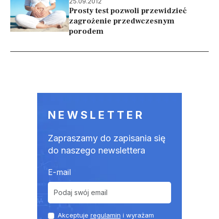
25.09.2012
Prosty test pozwoli przewidzieć
zagrożenie przedwczesnym
porodem
Stronicowanie
NEWSLETTER
Zapraszamy do zapisania się
do naszego newslettera
E-mail
Akceptuje
regulamin
i wyrażam