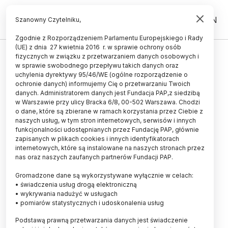
PL
EN
Szanowny Czytelniku,
Zgodnie z Rozporządzeniem Parlamentu Europejskiego i Rady
(UE) z dnia 27 kwietnia 2016 r. w sprawie ochrony osób
fizycznych w związku z przetwarzaniem danych osobowych i
Pozostałości
w sprawie swobodnego przepływu takich danych oraz
wczesnośredniowiecznego mostu
uchylenia dyrektywy 95/46/WE (ogólne rozporządzenie o
ochronie danych) informujemy Cię o przetwarzaniu Twoich
odkryto w Jezioraku
danych. Administratorem danych jest Fundacja PAP,z siedzibą
w Warszawie przy ulicy Bracka 6/8, 00-502 Warszawa. Chodzi
05.09.2012
aktualizacja: 05.09.2012
o dane, które są zbierane w ramach korzystania przez Ciebie z
2 minuty czytania
naszych usług, w tym stron internetowych, serwisów i innych
funkcjonalności udostępnianych przez Fundację PAP, głównie
zapisanych w plikach cookies i innych identyfikatorach
internetowych, które są instalowane na naszych stronach przez
nas oraz naszych zaufanych partnerów Fundacji PAP.
Pozostałości mostu sprzed prawie 800 lat na
Gromadzone dane są wykorzystywane wyłącznie w celach:
jeziorze Jeziorak koło Iławy, prowadzącego z
• świadczenia usług drogą elektroniczną
wyspy Wielka Żuława na ląd stały w kierunku
• wykrywania nadużyć w usługach
• pomiarów statystycznych i udoskonalenia usług
północnym, znaleźli archeolodzy.
Podstawą prawną przetwarzania danych jest świadczenie