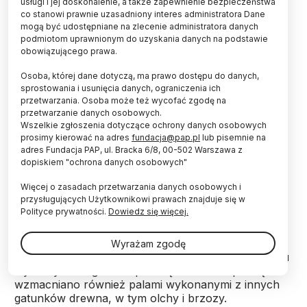
usługi i jej doskonalenie, a także zapewnienie bezpieczeństwa
Badania prowadzono w ramach
co stanowi prawnie uzasadniony interes administratora Dane
interdyscyplinarnego projektu badawczego „Katalog
mogą być udostępniane na zlecenie administratora danych
grodzisk Warmii i Mazur”, finansowanego z
podmiotom uprawnionym do uzyskania danych na podstawie
Narodowego Programu Rozwoju Humanistyki –
obowiązującego prawa.
poinformował PAP kierownik przedsięwzięcia prof.
Osoba, której dane dotyczą, ma prawo dostępu do danych,
dr hab. Zbigniew Kobyliński z Instytutu Archeologii
sprostowania i usunięcia danych, ograniczenia ich
Uniwersytetu Kardynała Stefana Wyszyńskiego
przetwarzania. Osoba może też wycofać zgodę na
(UKSW) w Warszawie.
przetwarzanie danych osobowych.
Wszelkie zgłoszenia dotyczące ochrony danych osobowych
prosimy kierować na adres
fundacja@pap.pl
lub pisemnie na
Odkrycia dokonała ekipa archeologów podwodnych
adres Fundacja PAP, ul. Bracka 6/8, 00-502 Warszawa z
pracujących pod kierunkiem dr. hab. Andrzeja
dopiskiem "ochrona danych osobowych"
Pydyna z Zakładu Archeologii Podwodnej Instytutu
Archeologii Uniwersytetu Mikołaja Kopernika w
Więcej o zasadach przetwarzania danych osobowych i
przysługujących Użytkownikowi prawach znajduje się w
Toruniu.
Polityce prywatności.
Dowiedz się więcej.
Naukowcy natknęli się na rzędy pali prowadzące z
Wyrażam zgodę
wyspy w kierunku północnym. Do konstrukcji mostu
wykorzystano głównie pale dębowe. Przeprawę
wzmacniano również palami wykonanymi z innych
gatunków drewna, w tym olchy i brzozy.