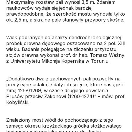
Maksymalny rozstaw pali wynosi 3,5 m. Zdaniem
naukowców wydaje się jednak bardziej
prawdopodobne, że szerokość mostu wynosiła tylko
ok. 2,5 m, a skrajne pale stanowiły przypory skośne.
Wiek pobranych do analizy dendrochronologicznej
próbek drewna dębowego oszacowano na 2 poł. XIII
wieku. Badanie polegające na zliczeniu przyrostu
słojów drewna wykonał prof. dr hab. Tomasz Ważny
z Uniwersytetu Mikołaja Kopernika w Toruniu.
„Dodatkowo dwa z zachowanych pali pozwoliły na
precyzyjne ustalenie daty ich ścięcia, które nastąpiło
zimą 1268/1269, w czasie drugiego powstania
Prusów przeciw Zakonowi (1260-1274)” – mówi prof.
Kobyliński.
Znaleziony most wiódł do pochodzącego z tego
samego okresu krzyżackiego gródka stożkowatego
badanego wykopaliskowo przez dr. Jacka