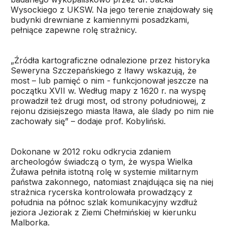
Wysockiego z UKSW. Na jego terenie znajdowały się
budynki drewniane z kamiennymi posadzkami,
pełniące zapewne rolę strażnicy.
„Źródła kartograficzne odnalezione przez historyka
Seweryna Szczepańskiego z Iławy wskazują, że
most – lub pamięć o nim - funkcjonował jeszcze na
początku XVII w. Według mapy z 1620 r. na wyspę
prowadził też drugi most, od strony południowej, z
rejonu dzisiejszego miasta Iława, ale ślady po nim nie
zachowały się” – dodaje prof. Kobyliński.
Dokonane w 2012 roku odkrycia zdaniem
archeologów świadczą o tym, że wyspa Wielka
Żuława pełniła istotną rolę w systemie militarnym
państwa zakonnego, natomiast znajdująca się na niej
strażnica rycerska kontrolowała prowadzący z
południa na północ szlak komunikacyjny wzdłuż
jeziora Jeziorak z Ziemi Chełmińskiej w kierunku
Malborka.