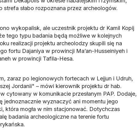
iastami Dekapolis w okresie nabatejskim i rzymskim,
. To strefa słabo rozpoznana przez archeologów.
no wykopalisk, ale uczestnik projektu dr Kamil Kopij
, że tego typu badania będą możliwe w kolejnych
u realizacji projektu archeolodzy skupili się na
go fortu Dajaniya w prowincji Ma’an-Husseiniyeh i
neh w prowincji Tafila-Hesa.
m, zaraz po legionowych fortecach w Lejjun i Udruh,
szej Jordanii" – mówi kierownik projektu dr hab.
 w cytowany w komunikacie przesłanym PAP. Dodaje,
 się jednoznacznie wyznaczyć ani momentu jego
ki, która mogła w nim stacjonować. Dotychczas
alę badania archeologiczne na terenie fortu
erykańska.