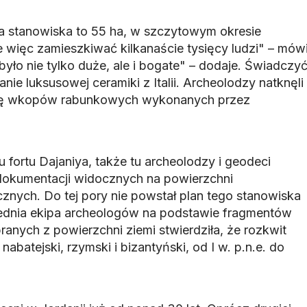
 stanowiska to 55 ha, w szczytowym okresie
 więc zamieszkiwać kilkanaście tysięcy ludzi" – mów
było nie tylko duże, ale i bogate" – dodaje. Świadczy
ie luksusowej ceramiki z Italii. Archeolodzy natknęli
czbę wkopów rabunkowych wykonanych przez
fortu Dajaniya, także tu archeolodzy i geodeci
u dokumentacji widocznych na powierzchni
cznych. Do tej pory nie powstał plan tego stanowiska
ednia ekipa archeologów na podstawie fragmentów
anych z powierzchni ziemi stwierdziła, że rozkwit
abatejski, rzymski i bizantyński, od I w. p.n.e. do