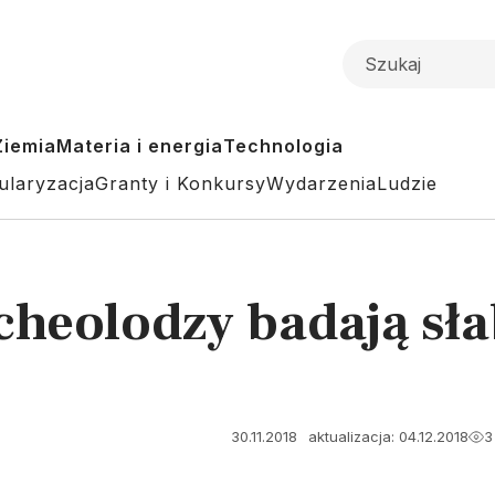
Ziemia
Materia i energia
Technologia
ularyzacja
Granty i Konkursy
Wydarzenia
Ludzie
heolodzy badają sł
30.11.2018
aktualizacja: 04.12.2018
3