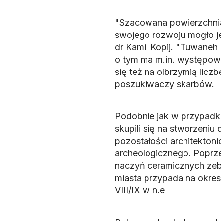
"Szacowana powierzchnia
swojego rozwoju mogło je
dr Kamil Kopij. "Tuwaneh 
o tym ma m.in. występowan
się też na olbrzymią li
poszukiwaczy skarbów.
Podobnie jak w przypadku 
skupili się na stworzeni
pozostałości architektoni
archeologicznego. Poprz
naczyń ceramicznych zebr
miasta przypada na okres n
VIII/IX w n.e