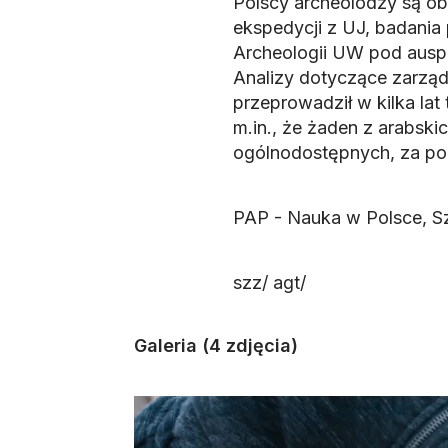
Polscy archeolodzy są obe
ekspedycji z UJ, badania 
Archeologii UW pod auspi
Analizy dotyczące zarząd
przeprowadził w kilka lat
m.in., że żaden z arabsk
ogólnodostępnych, za poś
PAP - Nauka w Polsce, S
szz/ agt/
Galeria (4 zdjęcia)