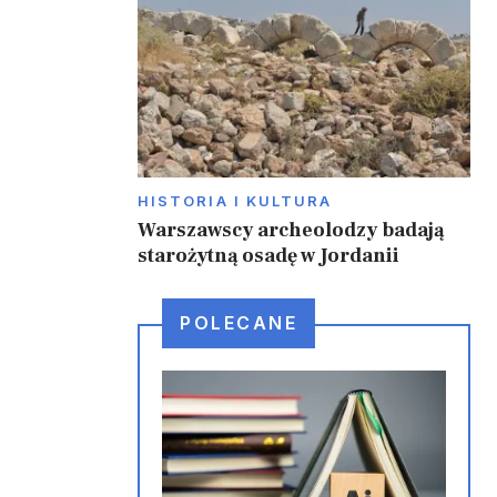
HISTORIA I KULTURA
Warszawscy archeolodzy badają
starożytną osadę w Jordanii
POLECANE