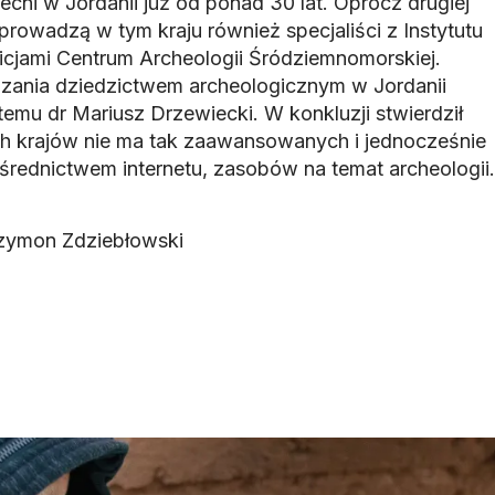
cni w Jordanii już od ponad 30 lat. Oprócz drugiej
prowadzą w tym kraju również specjaliści z Instytutu
cjami Centrum Archeologii Śródziemnomorskiej.
zania dziedzictwem archeologicznym w Jordanii
 temu dr Mariusz Drzewiecki. W konkluzji stwierdził
ich krajów nie ma tak zaawansowanych i jednocześnie
rednictwem internetu, zasobów na temat archeologii.
zymon Zdziebłowski