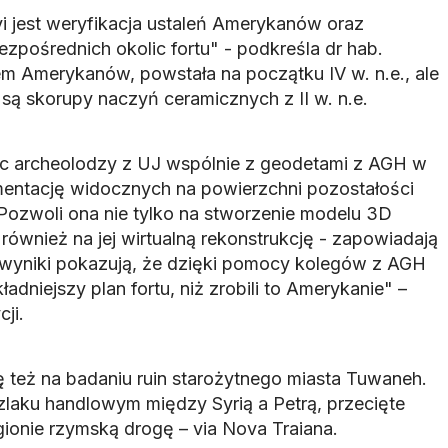
 jest weryfikacja ustaleń Amerykanów oraz
zpośrednich okolic fortu" - podkreśla dr hab.
m Amerykanów, powstała na początku IV w. n.e., ale
są skorupy naczyń ceramicznych z II w. n.e.
c archeolodzy z UJ wspólnie z geodetami z AGH w
entację widocznych na powierzchni pozostałości
 Pozwoli ona nie tylko na stworzenie modelu 3D
 również na jej wirtualną rekonstrukcję - zapowiadają
wyniki pokazują, że dzięki pomocy kolegów z AGH
adniejszy plan fortu, niż zrobili to Amerykanie" –
ji.
ę też na badaniu ruin starożytnego miasta Tuwaneh.
zlaku handlowym między Syrią a Petrą, przecięte
gionie rzymską drogę – via Nova Traiana.