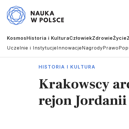
Kosmos
Historia i Kultura
Człowiek
Zdrowie
Życie
Uczelnie i Instytucje
Innowacje
Nagrody
Prawo
Pop
HISTORIA I KULTURA
Krakowscy arc
rejon Jordanii