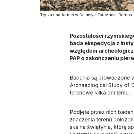
Tęcza nad fortem w Dajaniya. Fot. Maciej Bernaś
Pozostałości rzymskiego
bada ekspedycja z Inst
względem archeologiczn
PAP o zakończeniu pier
Badania są prowadzone w
Archaeological Study of
terenowe kilka dni temu.
Podjęte przez nich badan
znaczenia terenu położon
skalna świątynia, którą s