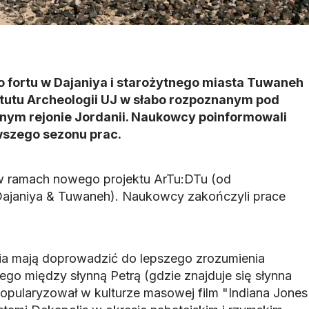
 fortu w Dajaniya i starożytnego miasta Tuwaneh
ytutu Archeologii UJ w słabo rozpoznanym pod
ym rejonie Jordanii. Naukowcy poinformowali
wszego sezonu prac.
 ramach nowego projektu ArTu:DTu (od
 Dajaniya & Tuwaneh). Naukowcy zakończyli prace
ia mają doprowadzić do lepszego zrozumienia
ego między słynną Petrą (gdzie znajduje się słynna
popularyzował w kulturze masowej film "Indiana Jones