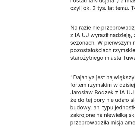
i ostatnia krucjata") a m
czyli ok. 2 tys. lat temu
Na razie nie przeprowadzo
z IA UJ wyraził nadzieję
sezonach. W pierwszym rok
pozostałościach rzymskie
starożytnego miasta Tuwa
"Dajaniya jest największy
fortem rzymskim w dzisiej
Jarosław Bodzek z IA UJ
że do tej pory nie udało
budowy, ani typu jednost
zakrojone na niewielką sk
przeprowadziła misja am