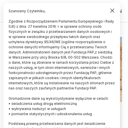
PL
EN
Szanowny Czytelniku,
Zgodnie z Rozporządzeniem Parlamentu Europejskiego i Rady
(UE) z dnia 27 kwietnia 2016 r. w sprawie ochrony osób
JORDANIA
fizycznych w związku z przetwarzaniem danych osobowych i
w sprawie swobodnego przepływu takich danych oraz
uchylenia dyrektywy 95/46/WE (ogólne rozporządzenie o
ochronie danych) informujemy Cię o przetwarzaniu Twoich
danych. Administratorem danych jest Fundacja PAP,z siedzibą
w Warszawie przy ulicy Bracka 6/8, 00-502 Warszawa. Chodzi
o dane, które są zbierane w ramach korzystania przez Ciebie z
naszych usług, w tym stron internetowych, serwisów i innych
funkcjonalności udostępnianych przez Fundację PAP, głównie
zapisanych w plikach cookies i innych identyfikatorach
internetowych, które są instalowane na naszych stronach przez
nas oraz naszych zaufanych partnerów Fundacji PAP.
Gromadzone dane są wykorzystywane wyłącznie w celach:
• świadczenia usług drogą elektroniczną
Krakowscy naukowcy przebadali
• wykrywania nadużyć w usługach
• pomiarów statystycznych i udoskonalenia usług
jordańskie megality
Podstawą prawną przetwarzania danych jest świadczenie