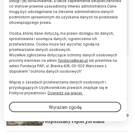
usługi i jej doskonalenie, a także zapewnienie bezpieczeństwa
Fragmenty naczyń ceramicznych, narzędzia
co stanowi prawnie uzasadniony interes administratora Dane
krzemienne i szczątki kostne odkryli w Jordanii
mogą być udostępniane na zlecenie administratora danych
archeolodzy z Uniwersytetu Jagiellońskiego
podmiotom uprawnionym do uzyskania danych na podstawie
pod megalitami sprzed około 5 tys. lat. Być
obowiązującego prawa.
może były nie tylko miejscami pochówku
członków społeczności, ale także wyznaczały
Osoba, której dane dotyczą, ma prawo dostępu do danych,
przestrzeń rytualną - uważają badacze.
sprostowania i usunięcia danych, ograniczenia ich
przetwarzania. Osoba może też wycofać zgodę na
przetwarzanie danych osobowych.
Wszelkie zgłoszenia dotyczące ochrony danych osobowych
prosimy kierować na adres
fundacja@pap.pl
lub pisemnie na
adres Fundacja PAP, ul. Bracka 6/8, 00-502 Warszawa z
15.05.2019
HISTORIA I KULTURA
dopiskiem "ochrona danych osobowych"
Jordania / Archeolodzy poznają
Więcej o zasadach przetwarzania danych osobowych i
zmienne dzieje starożytnego
przysługujących Użytkownikowi prawach znajduje się w
kompleksu świątynnego
Polityce prywatności.
Dowiedz się więcej.
Wyrażam zgodę
30.11.2018
HISTORIA I KULTURA
Krakowscy archeolodzy badają słabo
rozpoznany rejon Jordanii