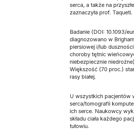
serca, a także na przyszł
zaznaczyła prof. Taqueti.
Badanie (DOI: 10.1093/eur
diagnozowano w Brigham 
piersiowej i/lub dusznośc
choroby tętnic wieńcowych
niebezpiecznie niedrożne)
Większość (70 proc.) stan
rasy białej.
U wszystkich pacjentów 
serca/tomografii kompute
ich serce. Naukowcy wyko
składu ciała każdego pacje
tułowiu.