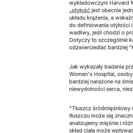
wykładowczyni Harvard M
„
otyłość
jest obecnie jed
układu krążenia, a wskaź
do definiowania otyłości 
wadliwy, jeśli chodzi o
Dotyczy to szczególnie k
odzwierciedlać bardziej "
Jak wykazały badania p
Women's Hospital, osoby 
bardziej narażone na śmie
niewydolności serca, nie
"Tłuszcz śródmięśniowy m
tłuszczu może się znaczn
analizujemy mięśnie i róż
skład ciała może wpływać