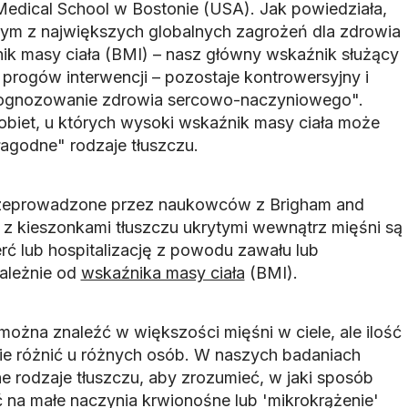
edical School w Bostonie (USA). Jak powiedziała,
nym z największych globalnych zagrożeń dla zdrowia
nik masy ciała (BMI) – nasz główny wskaźnik służący
i progów interwencji – pozostaje kontrowersyjny i
 prognozowanie zdrowia sercowo-naczyniowego".
obiet, u których wysoki wskaźnik masy ciała może
łagodne" rodzaje tłuszczu.
rzeprowadzone przez naukowców z Brigham and
z kieszonkami tłuszczu ukrytymi wewnątrz mięśni są
rć lub hospitalizację z powodu zawału lub
zależnie od
wskaźnika masy ciała
(BMI).
ożna znaleźć w większości mięśni w ciele, ale ilość
ie różnić u różnych osób. W naszych badaniach
ne rodzaje tłuszczu, aby zrozumieć, w jaki sposób
 na małe naczynia krwionośne lub 'mikrokrążenie'