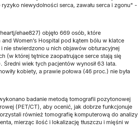
e ryzyko niewydolności serca, zawału serca i zgonu" -
heartj/ehae827) objęło 669 osób, które
and Women’s Hospital pod kątem bólu w klatce
i i nie stwierdzono u nich objawów obturacyjnej
 (w której tętnice zaopatrujące serce stają się
. Średni wiek tych pacjentów wynosił 63 lata.
owiły kobiety, a prawie połowa (46 proc.) nie była
wykonano badanie metodą tomografii pozytonowej
rowej (PET/CT), aby ocenić, jak dobrze funkcjonuje
rzystali również tomografię komputerową do analizy
nta, mierząc ilość i lokalizację tłuszczu i mięśni w