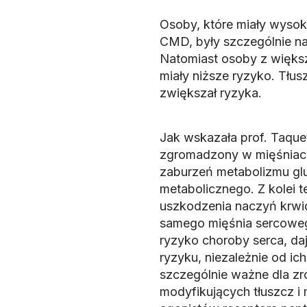
Osoby, które miały wyso
CMD, były szczególnie na
Natomiast osoby z więks
miały niższe ryzyko. Tłu
zwiększał ryzyka.
Jak wskazała prof. Taque
zgromadzony w mięśniach
zaburzeń metabolizmu glu
metabolicznego. Z kolei
uszkodzenia naczyń krwi
samego mięśnia sercoweg
ryzyko choroby serca, da
ryzyku, niezależnie od ic
szczególnie ważne dla zr
modyfikujących tłuszcz i 