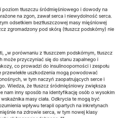
ki poziom tłuszczu śródmięśniowego i dowody na
rażone na zgon, zawał serca i niewydolność serca.
zym odsetkiem beztłuszczowej masy mięśniowej
szcz zgromadzony pod skórą (tłuszcz podskórny) nie
ti, „w porównaniu z tłuszczem podskórnym, tłuszcz
 może przyczyniać się do stanu zapalnego i
kozy, co prowadzi do insulinooporności i zespołu
 te przewlekłe uszkodzenia mogą powodować
onośnych, w tym naczyń zaopatrujących serce i
o. Wiedza, że tłuszcz śródmięśniowy zwiększa
je nam inny sposób na identyfikację osób o wysokim
h wskaźnika masy ciała. Odkrycia te mogą być
ozumienia wpływu terapii opartych na inkretynach
mięśnie na zdrowie serca, w tym nowej klasy