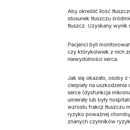
Aby określić ilość tłusz
stosunek tłuszczu śródmi
tłuszcz. Uzyskany wynik 
Pacjenci byli monitorowa
czy którykolwiek z nich z
niewydolności serca.
Jak się okazało, osoby z 
cierpiały na uszkodzenia
serce (dysfunkcja mikro
umierały lub były hospit
wzrostu frakcji tłuszczu
ryzyko poważnej choroby s
znanych czynników ryzyk