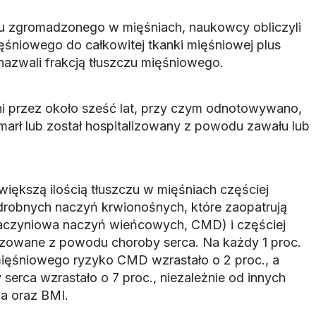
czu zgromadzonego w mięśniach, naukowcy obliczyli
ęśniowego do całkowitej tkanki mięśniowej plus
nazwali frakcją tłuszczu mięśniowego.
ni przez około sześć lat, przy czym odnotowywano,
marł lub został hospitalizowany z powodu zawału lub
większą ilością tłuszczu w mięśniach częściej
 drobnych naczyń krwionośnych, które zaopatrują
naczyniowa naczyń wieńcowych, CMD) i częściej
alizowane z powodu choroby serca. Na każdy 1 proc.
 mięśniowego ryzyko CMD wzrastało o 2 proc., a
erca wzrastało o 7 proc., niezależnie od innych
a oraz BMI.