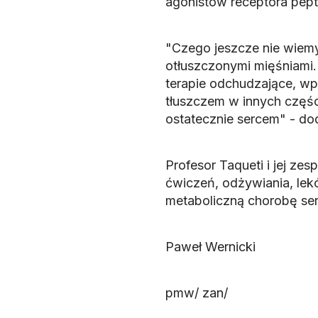
agonistów receptora pep
"Czego jeszcze nie wiemy
otłuszczonymi mięśniami. 
terapie odchudzające, wp
tłuszczem w innych części
ostatecznie sercem" - do
Profesor Taqueti i jej zes
ćwiczeń, odżywiania, lekó
metaboliczną chorobę se
Paweł Wernicki
pmw/ zan/