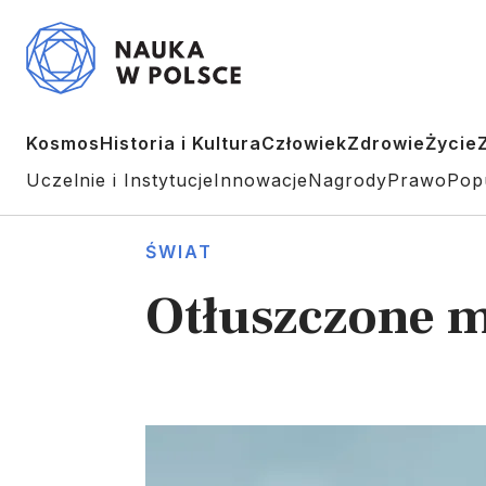
Kosmos
Historia i Kultura
Człowiek
Zdrowie
Życie
Uczelnie i Instytucje
Innowacje
Nagrody
Prawo
Pop
ŚWIAT
Otłuszczone m