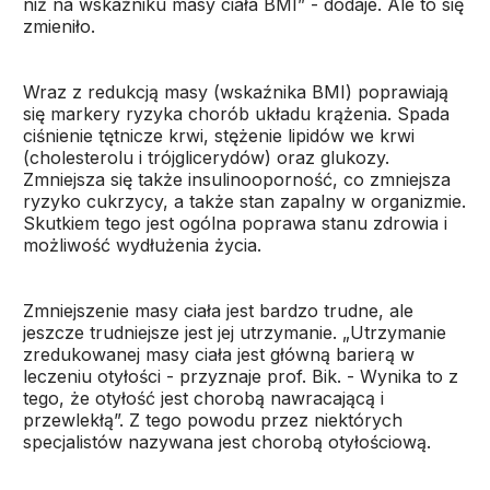
niż na wskaźniku masy ciała BMI” - dodaje. Ale to się
zmieniło.
Wraz z redukcją masy (wskaźnika BMI) poprawiają
się markery ryzyka chorób układu krążenia. Spada
ciśnienie tętnicze krwi, stężenie lipidów we krwi
(cholesterolu i trójglicerydów) oraz glukozy.
Zmniejsza się także insulinooporność, co zmniejsza
ryzyko cukrzycy, a także stan zapalny w organizmie.
Skutkiem tego jest ogólna poprawa stanu zdrowia i
możliwość wydłużenia życia.
Zmniejszenie masy ciała jest bardzo trudne, ale
jeszcze trudniejsze jest jej utrzymanie. „Utrzymanie
zredukowanej masy ciała jest główną barierą w
leczeniu otyłości - przyznaje prof. Bik. - Wynika to z
tego, że otyłość jest chorobą nawracającą i
przewlekłą”. Z tego powodu przez niektórych
specjalistów nazywana jest chorobą otyłościową.