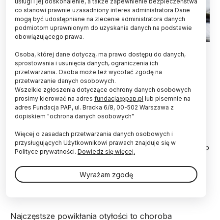
usługi i jej doskonalenie, a także zapewnienie bezpieczeństwa
co stanowi prawnie uzasadniony interes administratora Dane
mogą być udostępniane na zlecenie administratora danych
podmiotom uprawnionym do uzyskania danych na podstawie
obowiązującego prawa.
Fot. Adobe Stock
Osoba, której dane dotyczą, ma prawo dostępu do danych,
sprostowania i usunięcia danych, ograniczenia ich
Wraz ze wzrostem wskaźnika masy ciała (BMI)
przetwarzania. Osoba może też wycofać zgodę na
zmniejsza się średnia długość życia oraz jego
przetwarzanie danych osobowych.
jakość - ostrzega prof. Wojciech Bik z CMPK w
Wszelkie zgłoszenia dotyczące ochrony danych osobowych
Warszawie. Zaznacza, że dostępne jest
prosimy kierować na adres
fundacja@pap.pl
lub pisemnie na
skuteczne leczenie, które może to zmienić.
adres Fundacja PAP, ul. Bracka 6/8, 00-502 Warszawa z
dopiskiem "ochrona danych osobowych"
Więcej o zasadach przetwarzania danych osobowych i
Według Światowej Organizacji Zdrowia (WHO) z
przysługujących Użytkownikowi prawach znajduje się w
otyłością żyją na świecie już 764 mln ludzi. Nie jest to
Polityce prywatności.
Dowiedz się więcej.
jednak tylko kwestia nadmiernej masy ciała. Otyłość
doprowadza do wielu poważnych powikłań
Wyrażam zgodę
zdrowotnych, narastających wraz ze wzrostem
wskaźnika masy ciała (BMI).
Najczęstsze powikłania otyłości to choroba