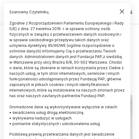
PL
EN
Szanowny Czytelniku,
Zgodnie z Rozporządzeniem Parlamentu Europejskiego i Rady
(UE) z dnia 27 kwietnia 2016 r. w sprawie ochrony osób
ZDROWIE
fizycznych w związku z przetwarzaniem danych osobowych i
w sprawie swobodnego przepływu takich danych oraz
Prof. Bik: średnia długość życia
uchylenia dyrektywy 95/46/WE (ogólne rozporządzenie o
zmniejsza się wraz ze wzrostem
ochronie danych) informujemy Cię o przetwarzaniu Twoich
danych. Administratorem danych jest Fundacja PAP,z siedzibą
wskaźnika masy ciała BMI
w Warszawie przy ulicy Bracka 6/8, 00-502 Warszawa. Chodzi
o dane, które są zbierane w ramach korzystania przez Ciebie z
20.10.2024
aktualizacja: 20.10.2024
naszych usług, w tym stron internetowych, serwisów i innych
3 minuty czytania
funkcjonalności udostępnianych przez Fundację PAP, głównie
zapisanych w plikach cookies i innych identyfikatorach
internetowych, które są instalowane na naszych stronach przez
nas oraz naszych zaufanych partnerów Fundacji PAP.
Gromadzone dane są wykorzystywane wyłącznie w celach:
• świadczenia usług drogą elektroniczną
• wykrywania nadużyć w usługach
• pomiarów statystycznych i udoskonalenia usług
Podstawą prawną przetwarzania danych jest świadczenie