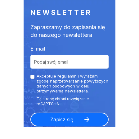
NEWSLETTER
Zapraszamy do zapisania się
do naszego newslettera
E-mail
Akceptuje
regulamin
i wyrażam
zgodę naprzetwarzanie powyższych
danych osobowych w celu
otrzymywania newslettera.