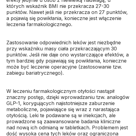
efekty jedynie u osób z niewielką nadwagą, u
których wskaźnik BMI nie przekracza 27-30
punktów. Nawet jeśli nie przekracza on 27 punktów,
a pojawią się powikłania, konieczne jest włączenie
leczenia farmakologicznego.
Zastosowanie odpowiednich leków jest niezbędne
przy wskaźniku masy ciała przekraczającym 30
punktów. Jeśli nie daje ono wystarczające efektów, a
tym bardziej gdy pojawiają się powikłania, konieczne
może być leczenie operacyjne (zastosowanie tzw.
zabiegu bariatrycznego).
W leczeniu farmakologicznym otyłości nastąpił
znaczny postęp, dzięki wprowadzaniu tzw. analogów
GLP-1, korygujących najistotniejsze zaburzenie
metaboliczne, pojawiające się wraz z narastająca
otyłością. Leki te podawane są w iniekcjach, ale
prowadzone są zaawansowane badania kliniczne
nad nową ich odmianą w tabletkach. Problemem jest
dość wysoka cena tych leków oraz ograniczona