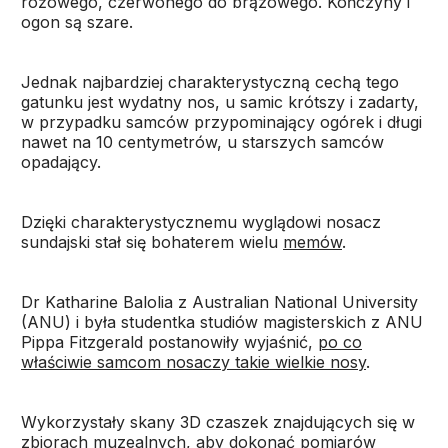
różowego, czerwonego do brązowego. Kończyny i
ogon są szare.
Jednak najbardziej charakterystyczną cechą tego
gatunku jest wydatny nos, u samic krótszy i zadarty,
w przypadku samców przypominający ogórek i długi
nawet na 10 centymetrów, u starszych samców
opadający.
Dzięki charakterystycznemu wyglądowi nosacz
sundajski stał się bohaterem wielu
memów
.
Dr Katharine Balolia z Australian National University
(ANU) i była studentka studiów magisterskich z ANU
Pippa Fitzgerald postanowiły wyjaśnić,
po co
właściwie samcom nosaczy takie wielkie nosy
.
Wykorzystały skany 3D czaszek znajdujących się w
zbiorach muzealnych, aby dokonać pomiarów