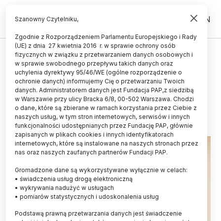
PL
EN
Szanowny Czytelniku,
Zgodnie z Rozporządzeniem Parlamentu Europejskiego i Rady
(UE) z dnia 27 kwietnia 2016 r. w sprawie ochrony osób
ŚWIAT
fizycznych w związku z przetwarzaniem danych osobowych i
w sprawie swobodnego przepływu takich danych oraz
Wielki nos zapewnia nosaczowi
uchylenia dyrektywy 95/46/WE (ogólne rozporządzenie o
powodzenie
ochronie danych) informujemy Cię o przetwarzaniu Twoich
danych. Administratorem danych jest Fundacja PAP,z siedzibą
w Warszawie przy ulicy Bracka 6/8, 00-502 Warszawa. Chodzi
28.05.2024
aktualizacja: 28.05.2024
o dane, które są zbierane w ramach korzystania przez Ciebie z
3 minuty czytania
naszych usług, w tym stron internetowych, serwisów i innych
funkcjonalności udostępnianych przez Fundację PAP, głównie
zapisanych w plikach cookies i innych identyfikatorach
internetowych, które są instalowane na naszych stronach przez
nas oraz naszych zaufanych partnerów Fundacji PAP.
Gromadzone dane są wykorzystywane wyłącznie w celach:
• świadczenia usług drogą elektroniczną
• wykrywania nadużyć w usługach
• pomiarów statystycznych i udoskonalenia usług
Podstawą prawną przetwarzania danych jest świadczenie