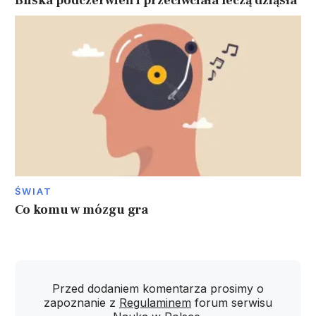
Bliska podczerwień i przeciwciała leczą dziąsła
ŚWIAT
Co komu w mózgu gra
Przed dodaniem komentarza prosimy o
zapoznanie z
Regulaminem
forum serwisu