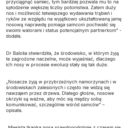
przyciągnąć samiec, tym bardziej pozwala mu to na
spłodzenie większej liczby potomstwa. Zatem duży
nos i możliwość łatwiejszego wydawania trąbień i
ryków ze względu na wyjątkowo ukształtowaną jamę
nosową naprawdę pomaga samcom pochwalić się
swoimi walorami i status potencjalnym partnerkom” -
dodała.
Dr Balolia stwierdziła, że środowisko, w którym żyją
te zagrożone naczelne, może wyjaśniać, dlaczego
ich nosy w procesie ewolucji stały się tak duże.
„Nosacze żyją w przybrzeżnych namorzynach i w
środowiskach zalesionych i często nie widzą się
nawzajem przez drzewa. Dlatego głośne, nosowe
okrzyki są ważne, aby móc się między sobą
komunikować, szczególnie wśród samców” –
opisała.
„Mięsista tkanka nosa prawdopodobnie z czasem się