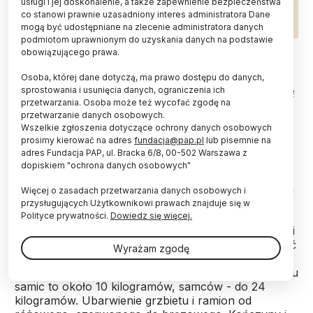
usługi i jej doskonalenie, a także zapewnienie bezpieczeństwa
co stanowi prawnie uzasadniony interes administratora Dane
mogą być udostępniane na zlecenie administratora danych
podmiotom uprawnionym do uzyskania danych na podstawie
Źródło: Adobe Stock
obowiązującego prawa.
Im większy nos nosacza sundajskiego, małpy
Osoba, której dane dotyczą, ma prawo dostępu do danych,
znanej z licznych memów, tym bardziej podoba się
sprostowania i usunięcia danych, ograniczenia ich
przetwarzania. Osoba może też wycofać zgodę na
on samicom – informuje pismo "Scientific
przetwarzanie danych osobowych.
Reports".
Wszelkie zgłoszenia dotyczące ochrony danych osobowych
prosimy kierować na adres
fundacja@pap.pl
lub pisemnie na
adres Fundacja PAP, ul. Bracka 6/8, 00-502 Warszawa z
Nosacz sundajski (
Nasalis larvatus
) to zagrożona
dopiskiem "ochrona danych osobowych"
wyginięciem małpa zamieszkująca lasy Borneo i
okolicznych wysp. Żyje w małych, trwałych grupach
Więcej o zasadach przetwarzania danych osobowych i
("haremach") złożonych z samca i kilku samic. Żywi
przysługujących Użytkownikowi prawach znajduje się w
się liśćmi, owocami i nasionami, ale jada również
Polityce prywatności.
Dowiedz się więcej.
drobne bezkręgowce. Stara się trzymać blisko rzek i
ich ujść - potrafi dobrze pływać i nurkować. Długość
Wyrażam zgodę
ciała bez ogona wynosi od 61 do 76 centymetrów,
ogon jest podobnej długości. Masa ciała w przypadku
samic to około 10 kilogramów, samców - do 24
kilogramów. Ubarwienie grzbietu i ramion od