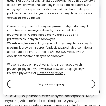
usługi i jej doskonalenie, a także zapewnienie bezpieczeństwa
co stanowi prawnie uzasadniony interes administratora Dane
mogą być udostępniane na zlecenie administratora danych
podmiotom uprawnionym do uzyskania danych na podstawie
obowiązującego prawa.
Łódź, 25.08.2025. Szczepienie w aptece w Łodzi. PAP/Marian
Zubrzycki
Osoba, której dane dotyczą, ma prawo dostępu do danych,
sprostowania i usunięcia danych, ograniczenia ich
Technologia „uniwersalnej szczepionki” mogłaby
przetwarzania. Osoba może też wycofać zgodę na
nas ochronić przed przyszłymi epidemiami chorób
przetwarzanie danych osobowych.
Wszelkie zgłoszenia dotyczące ochrony danych osobowych
wirusowych - informuje pismo „Journal of
prosimy kierować na adres
fundacja@pap.pl
lub pisemnie na
Infection”. Do stworzenia szczepionki naukowcy
adres Fundacja PAP, ul. Bracka 6/8, 00-502 Warszawa z
wykorzystali sztuczną inteligencję.
dopiskiem "ochrona danych osobowych"
Więcej o zasadach przetwarzania danych osobowych i
Sarbeco (Sarbecovirus) to duża grupa wirusów z
przysługujących Użytkownikowi prawach znajduje się w
rodziny koronawirusów (Coronaviridae). Należy do
Polityce prywatności.
Dowiedz się więcej.
niej na przykład wirus SARS-CoV-2, który wywołał
pandemię COVID-19. Większość z tych wirusów
Wyrażam zgodę
wnika do komórek gospodarza poprzez łączenie się
z receptorem enzymu konwertującego angiotensynę
2 (ACE2) w płucach oraz innych narządach. Maja
wysoką zdolność do mutacji, co wymaga
wytwarzania ciągle nowych wersji dotychczasowych