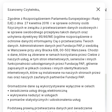
PL
EN
Szanowny Czytelniku,
Zgodnie z Rozporządzeniem Parlamentu Europejskiego i Rady
(UE) z dnia 27 kwietnia 2016 r. w sprawie ochrony osób
ŚWIAT
fizycznych w związku z przetwarzaniem danych osobowych i
w sprawie swobodnego przepływu takich danych oraz
W. Brytania/ Uniwersalna
uchylenia dyrektywy 95/46/WE (ogólne rozporządzenie o
szczepionka
ochronie danych) informujemy Cię o przetwarzaniu Twoich
danych. Administratorem danych jest Fundacja PAP,z siedzibą
w Warszawie przy ulicy Bracka 6/8, 00-502 Warszawa. Chodzi
PAWEŁ WERNICKI
o dane, które są zbierane w ramach korzystania przez Ciebie z
05.06.2026
aktualizacja: 05.06.2026
naszych usług, w tym stron internetowych, serwisów i innych
3 minuty czytania
funkcjonalności udostępnianych przez Fundację PAP, głównie
zapisanych w plikach cookies i innych identyfikatorach
internetowych, które są instalowane na naszych stronach przez
nas oraz naszych zaufanych partnerów Fundacji PAP.
Gromadzone dane są wykorzystywane wyłącznie w celach:
• świadczenia usług drogą elektroniczną
• wykrywania nadużyć w usługach
• pomiarów statystycznych i udoskonalenia usług
Podstawą prawną przetwarzania danych jest świadczenie