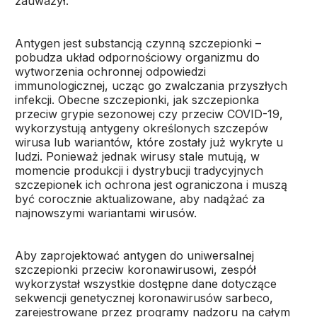
zauważył.
Antygen jest substancją czynną szczepionki –
pobudza układ odpornościowy organizmu do
wytworzenia ochronnej odpowiedzi
immunologicznej, ucząc go zwalczania przyszłych
infekcji. Obecne szczepionki, jak szczepionka
przeciw grypie sezonowej czy przeciw COVID-19,
wykorzystują antygeny określonych szczepów
wirusa lub wariantów, które zostały już wykryte u
ludzi. Ponieważ jednak wirusy stale mutują, w
momencie produkcji i dystrybucji tradycyjnych
szczepionek ich ochrona jest ograniczona i muszą
być corocznie aktualizowane, aby nadążać za
najnowszymi wariantami wirusów.
Aby zaprojektować antygen do uniwersalnej
szczepionki przeciw koronawirusowi, zespół
wykorzystał wszystkie dostępne dane dotyczące
sekwencji genetycznej koronawirusów sarbeco,
zarejestrowane przez programy nadzoru na całym