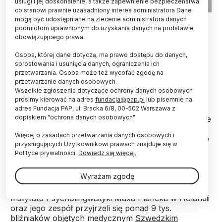
usługi i jej doskonalenie, a także zapewnienie bezpieczeństwa
co stanowi prawnie uzasadniony interes administratora Dane
Fot. Adobe Stock
mogą być udostępniane na zlecenie administratora danych
podmiotom uprawnionym do uzyskania danych na podstawie
obowiązującego prawa.
To, jak bardzo lubimy muzykę, może mieć
częściowo podłoże genetyczne – informuje portal
Osoba, której dane dotyczą, ma prawo dostępu do danych,
„ bioRxiv”, który jest elektronicznym archiwum
sprostowania i usunięcia danych, ograniczenia ich
nierecenzowanych jeszcze tekstów naukowych
przetwarzania. Osoba może też wycofać zgodę na
(preprintów).
przetwarzanie danych osobowych.
Wszelkie zgłoszenia dotyczące ochrony danych osobowych
prosimy kierować na adres
fundacja@pap.pl
lub pisemnie na
Wcześniejsze badania powiązały przyjemność, jaką
adres Fundacja PAP, ul. Bracka 6/8, 00-502 Warszawa z
dopiskiem "ochrona danych osobowych"
ludzie czerpią z melodii, z wpływem muzyki na nasze
reakcje emocjonalne, czujność i zdolność do
Więcej o zasadach przetwarzania danych osobowych i
nawiązywania kontaktów społecznych. Wiadomo, że
przysługujących Użytkownikowi prawach znajduje się w
nie każdy w równym stopniu lubi muzykę, nie jest
Polityce prywatności.
Dowiedz się więcej.
jednak jasne, dlaczego się tak dzieje.
Wyrażam zgodę
Aby zbadać rolę genetyki, Giacomo Bignardi z
Instytutu Psycholingwistyki Maxa Plancka w Holandii
oraz jego zespół przyjrzeli się ponad 9 tys.
bliźniaków objętych medycznym
Szwedzkim