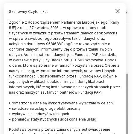
PL
EN
Szanowny Czytelniku,
Zgodnie z Rozporządzeniem Parlamentu Europejskiego i Rady
(UE) z dnia 27 kwietnia 2016 r. w sprawie ochrony osób
ŚWIAT
fizycznych w związku z przetwarzaniem danych osobowych i
w sprawie swobodnego przepływu takich danych oraz
Geny melomana
uchylenia dyrektywy 95/46/WE (ogólne rozporządzenie o
ochronie danych) informujemy Cię o przetwarzaniu Twoich
25.04.2024
aktualizacja: 25.04.2024
danych. Administratorem danych jest Fundacja PAP,z siedzibą
2 minuty czytania
w Warszawie przy ulicy Bracka 6/8, 00-502 Warszawa. Chodzi
o dane, które są zbierane w ramach korzystania przez Ciebie z
naszych usług, w tym stron internetowych, serwisów i innych
funkcjonalności udostępnianych przez Fundację PAP, głównie
zapisanych w plikach cookies i innych identyfikatorach
internetowych, które są instalowane na naszych stronach przez
nas oraz naszych zaufanych partnerów Fundacji PAP.
Gromadzone dane są wykorzystywane wyłącznie w celach:
• świadczenia usług drogą elektroniczną
• wykrywania nadużyć w usługach
• pomiarów statystycznych i udoskonalenia usług
Podstawą prawną przetwarzania danych jest świadczenie