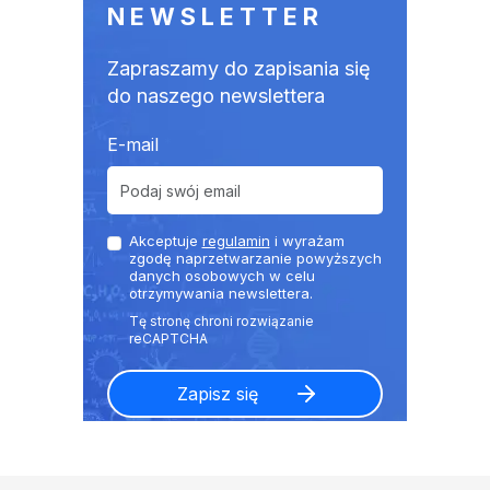
NEWSLETTER
Zapraszamy do zapisania się
do naszego newslettera
E-mail
Akceptuje
regulamin
i wyrażam
zgodę naprzetwarzanie powyższych
danych osobowych w celu
otrzymywania newslettera.