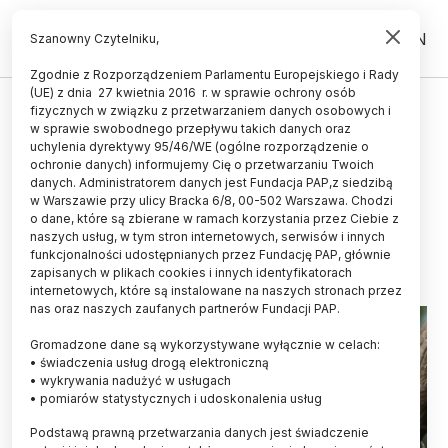
PL
EN
Szanowny Czytelniku,
Zgodnie z Rozporządzeniem Parlamentu Europejskiego i Rady
(UE) z dnia 27 kwietnia 2016 r. w sprawie ochrony osób
ŚWIAT
fizycznych w związku z przetwarzaniem danych osobowych i
w sprawie swobodnego przepływu takich danych oraz
Szympansy mogą być
uchylenia dyrektywy 95/46/WE (ogólne rozporządzenie o
wszechstronnie utalentowanymi
ochronie danych) informujemy Cię o przetwarzaniu Twoich
danych. Administratorem danych jest Fundacja PAP,z siedzibą
muzykami
w Warszawie przy ulicy Bracka 6/8, 00-502 Warszawa. Chodzi
o dane, które są zbierane w ramach korzystania przez Ciebie z
29.03.2026
aktualizacja: 29.03.2026
naszych usług, w tym stron internetowych, serwisów i innych
2 minuty czytania
funkcjonalności udostępnianych przez Fundację PAP, głównie
zapisanych w plikach cookies i innych identyfikatorach
internetowych, które są instalowane na naszych stronach przez
nas oraz naszych zaufanych partnerów Fundacji PAP.
Gromadzone dane są wykorzystywane wyłącznie w celach:
• świadczenia usług drogą elektroniczną
• wykrywania nadużyć w usługach
• pomiarów statystycznych i udoskonalenia usług
Podstawą prawną przetwarzania danych jest świadczenie