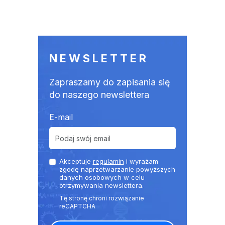
NEWSLETTER
Zapraszamy do zapisania się
do naszego newslettera
E-mail
Akceptuje
regulamin
i wyrażam
zgodę naprzetwarzanie powyższych
danych osobowych w celu
otrzymywania newslettera.