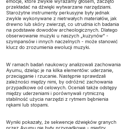
emocje, które zwykle wyrażamy głosem, zaczęto
przekładać na dźwięki wytwarzane narzędziami.
Starożytne instrumenty perkusyjne były jednak
zwykle wykonywane z nietrwałych materiałów, jak
drewno lub skóry zwierząt, co utrudnia ich badania
na podstawie dowodów archeologicznych. Dlatego
obserwowanie muzyki u naszych „kuzynów” -
szympansów i innych naczelnych - może stanowić
klucz do zrozumienia ewolucji muzyki.
W ramach badań naukowcy analizowali zachowania
Ayumu, dzieląc je na kilka elementów: uderzanie,
przeciąganie i rzucanie. Następnie sprawdzali
zależności między nimi, by odróżnić zachowania
przypadkowe od celowych. Oceniali także odstępy
między uderzeniami i porównywali rytmiczną
stabilność użycia narzędzi z rytmem bębnienia
rękami lub stopami.
Wyniki pokazały, że sekwencje dźwięków granych
przez Ayumu nie były przypadkowe - między