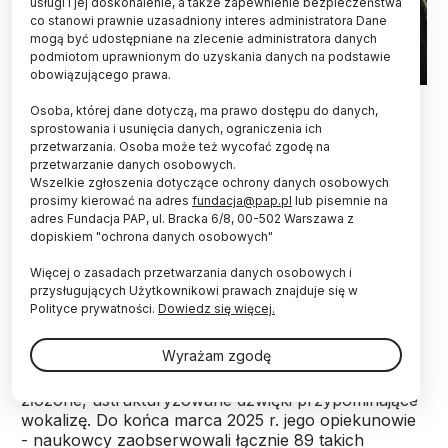
usługi i jej doskonalenie, a także zapewnienie bezpieczeństwa
co stanowi prawnie uzasadniony interes administratora Dane
mogą być udostępniane na zlecenie administratora danych
podmiotom uprawnionym do uzyskania danych na podstawie
obowiązującego prawa.
16.01.2014 PAP/Tomasz Gzell
Osoba, której dane dotyczą, ma prawo dostępu do danych,
sprostowania i usunięcia danych, ograniczenia ich
Japoński szympans Ayumu z Kyoto University
przetwarzania. Osoba może też wycofać zgodę na
stworzył muzykę, łącząc bębnienie narzędziami z
przetwarzanie danych osobowych.
wokalizą. Zdaniem naukowców jego występy
Wszelkie zgłoszenia dotyczące ochrony danych osobowych
sugerują, że u ssaków naczelnych wyrażanie
prosimy kierować na adres
fundacja@pap.pl
lub pisemnie na
emocji głosem mogło częściowo wyewoluować w
adres Fundacja PAP, ul. Bracka 6/8, 00-502 Warszawa z
dopiskiem "ochrona danych osobowych"
stronę wyrażania ich za pomocą instrumentów.
Więcej o zasadach przetwarzania danych osobowych i
przysługujących Użytkownikowi prawach znajduje się w
Ayumu to 26-letni szympans z Centrum
Polityce prywatności.
Dowiedz się więcej.
Ewolucyjnych Początków Zachowań Ludzkich na
Kyoto University. W lutym 2023 r. spontanicznie
Wyrażam zgodę
zagrał układ muzyczny, używając desek
podłogowych do bębnienia i jednocześnie wydając
złożone, ustrukturyzowane dźwięki przypominające
wokalizę. Do końca marca 2025 r. jego opiekunowie
- naukowcy zaobserwowali łącznie 89 takich